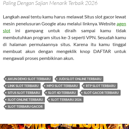
Paling Dengan Sajian Menarik Terbaik 2026
Langkah awal tentu kamu harus melawat Situs slot gacor lewat
mesin penelusuran Google atau melalui linknya. Website
agen
slot
ini gampang untuk diraih sampai kamu tidak
membutuhkan program situs ke-3 seperti VPN. Sesudah kamu
di halaman permulaannya situs. Karena itu kamu tinggal
membuat akun dengan mengeklik knop DAFTAR untuk
mengawali proses pembikinan akun.
AKUN DEMO SLOT TERBARU
JUDI SLOT ONLINE TERBARU
LINK SLOT TERBARU
MPO SLOT TERBARU
RTP SLOT TERBARU
SITUS SLOT TERBARU
SLOT 4D TERBARU
SLOT GACOR TERBARU
SLOT ONLINE TERBARU
SLOT TERBARU 2026
SLOT TERBARU GACOR