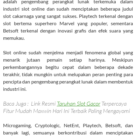
adalah pengembang perangkat lunak terkemuka dalam
industri slot online dan sudah menciptakan beberapa judul
slot cakarnaga yang sangat sukses. Playtech terkenal dengan
slot bertema superhero Marvel yang populer, sementara
Betsoft terkenal dengan inovasi grafis dan efek suara yang
memukau.
Slot online sudah menjelma menjadi fenomena global yang
menarik jutaan pemain setiap harinya. Meskipun
perkembangannya begitu cepat dalam beberapa dekade
terakhir, tidak mungkin untuk melupakan peran penting para
pencipta dan pengembang perangkat lunak dalam membentuk
industri ini.
Baca Juga : Link Resmi
Taruhan Slot Gacor
Terpercaya
Fitur Mudah Maxwin Hari Ini Terbaik Paling Mengayomi
Microgaming, Cryptologic, NetEnt, Playtech, Betsoft, dan
banyak lagi, semuanya berkontribusi dalam menciptakan