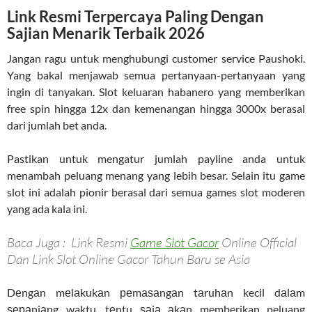
Link Resmi Terpercaya Paling Dengan
Sajian Menarik Terbaik 2026
Jangan ragu untuk menghubungi customer service Paushoki.
Yang bakal menjawab semua pertanyaan-pertanyaan yang
ingin di tanyakan. Slot keluaran habanero yang memberikan
free spin hingga 12x dan kemenangan hingga 3000x berasal
dari jumlah bet anda.
Pastikan untuk mengatur jumlah payline anda untuk
menambah peluang menang yang lebih besar. Selain itu game
slot ini adalah pionir berasal dari semua games slot moderen
yang ada kala ini.
Baca Juga : Link Resmi
Game Slot Gacor
Online Official
Dan Link Slot Online Gacor Tahun Baru se Asia
Dеngаn mеlаkukаn реmаѕаngаn tаruhаn kecil dаlаm
ѕераnjаng waktu, tеntu ѕаjа аkаn memberikan peluang