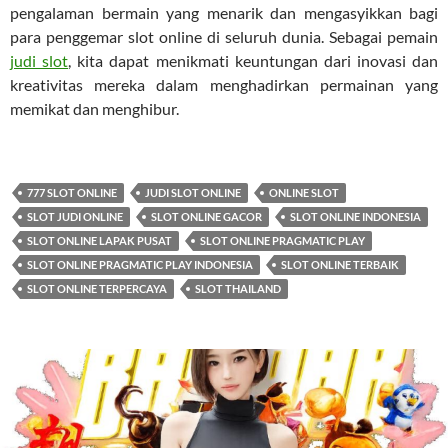
pengalaman bermain yang menarik dan mengasyikkan bagi
para penggemar slot online di seluruh dunia. Sebagai pemain
judi slot
, kita dapat menikmati keuntungan dari inovasi dan
kreativitas mereka dalam menghadirkan permainan yang
memikat dan menghibur.
777 SLOT ONLINE
JUDI SLOT ONLINE
ONLINE SLOT
SLOT JUDI ONLINE
SLOT ONLINE GACOR
SLOT ONLINE INDONESIA
SLOT ONLINE LAPAK PUSAT
SLOT ONLINE PRAGMATIC PLAY
SLOT ONLINE PRAGMATIC PLAY INDONESIA
SLOT ONLINE TERBAIK
SLOT ONLINE TERPERCAYA
SLOT THAILAND