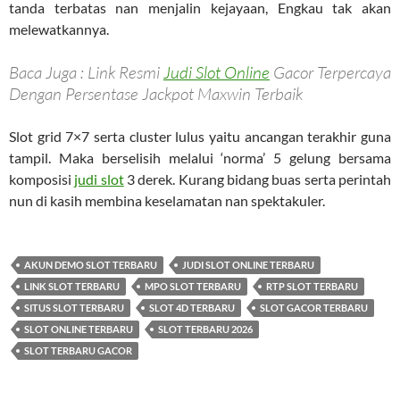
tanda terbatas nan menjalin kejayaan, Engkau tak akan
melewatkannya.
Baca Juga : Link Resmi
Judi Slot Online
Gacor Terpercaya
Dengan Persentase Jackpot Maxwin Terbaik
Slot grid 7×7 serta cluster lulus yaitu ancangan terakhir guna
tampil. Maka berselisih melalui ‘norma’ 5 gelung bersama
komposisi
judi slot
3 derek. Kurang bidang buas serta perintah
nun di kasih membina keselamatan nan spektakuler.
AKUN DEMO SLOT TERBARU
JUDI SLOT ONLINE TERBARU
LINK SLOT TERBARU
MPO SLOT TERBARU
RTP SLOT TERBARU
SITUS SLOT TERBARU
SLOT 4D TERBARU
SLOT GACOR TERBARU
SLOT ONLINE TERBARU
SLOT TERBARU 2026
SLOT TERBARU GACOR