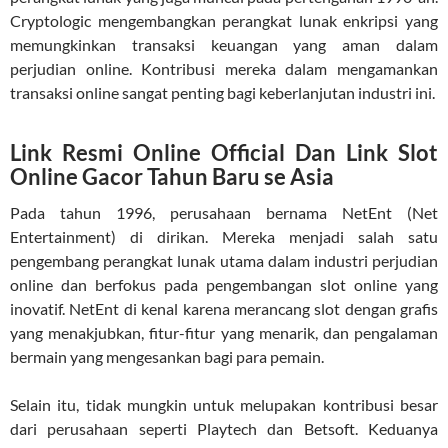
Cryptologic mengembangkan perangkat lunak enkripsi yang
memungkinkan transaksi keuangan yang aman dalam
perjudian online. Kontribusi mereka dalam mengamankan
transaksi online sangat penting bagi keberlanjutan industri ini.
Link Resmi Online Official Dan Link Slot
Online Gacor Tahun Baru se Asia
Pada tahun 1996, perusahaan bernama NetEnt (Net
Entertainment) di dirikan. Mereka menjadi salah satu
pengembang perangkat lunak utama dalam industri perjudian
online dan berfokus pada pengembangan slot online yang
inovatif. NetEnt di kenal karena merancang slot dengan grafis
yang menakjubkan, fitur-fitur yang menarik, dan pengalaman
bermain yang mengesankan bagi para pemain.
Selain itu, tidak mungkin untuk melupakan kontribusi besar
dari perusahaan seperti Playtech dan Betsoft. Keduanya