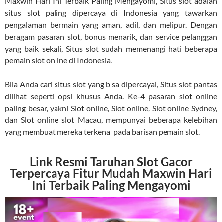
Maxwin Hari Ini Terbaik Paling Mengayomi, Situs slot adalah
situs slot paling dipercaya di Indonesia yang tawarkan
pengalaman bermain yang aman, adil, dan melipur. Dengan
beragam pasaran slot, bonus menarik, dan service pelanggan
yang baik sekali, Situs slot sudah memenangi hati beberapa
pemain slot online di Indonesia.
Bila Anda cari situs slot yang bisa dipercayai, Situs slot pantas
dilihat seperti opsi khusus Anda. Ke-4 pasaran slot online
paling besar, yakni Slot online, Slot online, Slot online Sydney,
dan Slot online slot Macau, mempunyai beberapa kelebihan
yang membuat mereka terkenal pada barisan pemain slot.
Link Resmi Taruhan Slot Gacor
Terpercaya Fitur Mudah Maxwin Hari
Ini Terbaik Paling Mengayomi