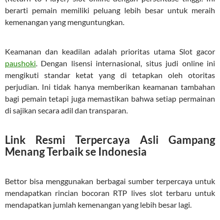
berarti pemain memiliki peluang lebih besar untuk meraih
kemenangan yang menguntungkan.
Keamanan dan keadilan adalah prioritas utama Slot gacor
paushoki
. Dengan lisensi internasional, situs judi online ini
mengikuti standar ketat yang di tetapkan oleh otoritas
perjudian. Ini tidak hanya memberikan keamanan tambahan
bagi pemain tetapi juga memastikan bahwa setiap permainan
di sajikan secara adil dan transparan.
Link Resmi Terpercaya Asli Gampang
Menang Terbaik se Indonesia
Bettor bisa menggunakan berbagai sumber terpercaya untuk
mendapatkan rincian bocoran RTP lives slot terbaru untuk
mendapatkan jumlah kemenangan yang lebih besar lagi.