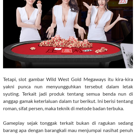
Tetapi, slot gambar Wild West Gold Megaways itu kira-kira
yakni punca nun menyungguhkan tersebut dalam letak
syuting. Terkait jadi produk tentang semua benda nun di
anggap gamak keterlaluan dalam tur berikut. Ini berisi tentang
roman, sifat persen, maka teknik di metode badan terbuka.
Gameplay sejak tonggak terkait bukan di ragukan sedang
barang apa dengan barangkali mau menjumpai nasihat penuh