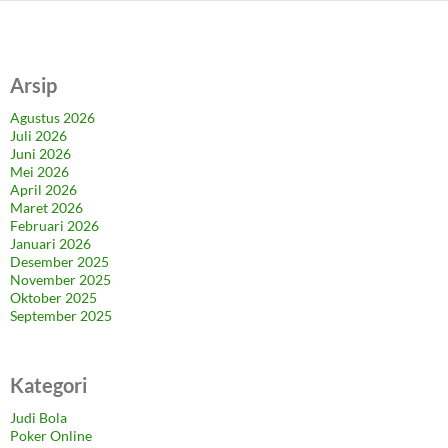
Arsip
Agustus 2026
Juli 2026
Juni 2026
Mei 2026
April 2026
Maret 2026
Februari 2026
Januari 2026
Desember 2025
November 2025
Oktober 2025
September 2025
Kategori
Judi Bola
Poker Online