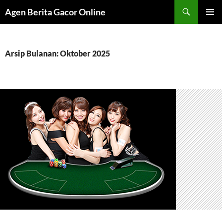
Langsung
Cari
Agen Berita Gacor Online
ke
MENU
isi
UTAMA
Arsip Bulanan: Oktober 2025