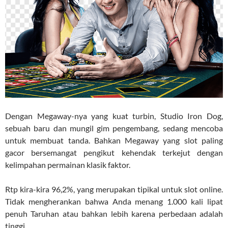
Dengan Megaway-nya yang kuat turbin, Studio Iron Dog,
sebuah baru dan mungil gim pengembang, sedang mencoba
untuk membuat tanda. Bahkan Megaway yang ⁠slot paling
gacor bersemangat pengikut kehendak terkejut dengan
kelimpahan permainan klasik faktor.
Rtp kira-kira 96,2%, yang merupakan tipikal untuk slot online.
Tidak mengherankan bahwa Anda menang 1.000 kali lipat
penuh Taruhan atau bahkan lebih karena perbedaan adalah
tinggi.