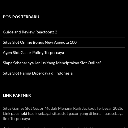
POS-POS TERBARU
Guide and Review Reactoonz 2
Situs Slot Online Bonus New Anggota 100
Agen Slot Gacor Paling Terpercaya
Siapa Sebenarnya Jenius Yang Menciptakan Slot Online?
Situs Slot Paling Dipercaya di Indonesia
LINK PARTNER
Situs Games Slot Gacor Mudah Menang Raih Jackpot Terbesar 2026.
Link
paushoki
hadir sebagai situs slot gacor yang di kenal luas sebagai
link Terpercaya