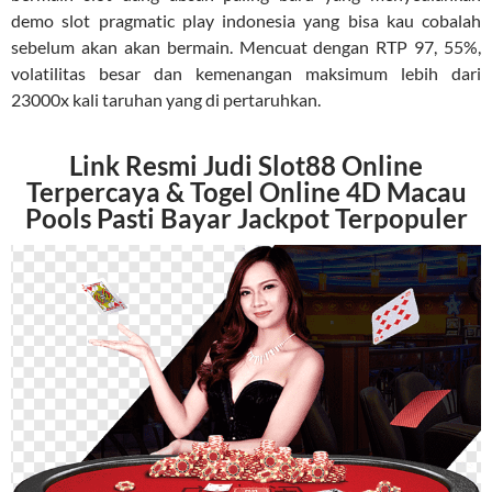
demo slot pragmatic play indonesia yang bisa kau cobalah
sebelum akan akan bermain. Mencuat dengan RTP 97, 55%,
volatilitas besar dan kemenangan maksimum lebih dari
23000x kali taruhan yang di pertaruhkan.
Link Resmi Judi Slot88 Online
Terpercaya & Togel Online 4D Macau
Pools Pasti Bayar Jackpot Terpopuler