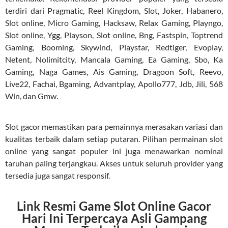
terdiri dari Pragmatic, Reel Kingdom, Slot, Joker, Habanero,
Slot online, Micro Gaming, Hacksaw, Relax Gaming, Playngo,
Slot online, Ygg, Playson, Slot online, Bng, Fastspin, Toptrend
Gaming, Booming, Skywind, Playstar, Redtiger, Evoplay,
Netent, Nolimitcity, Mancala Gaming, Ea Gaming, Sbo, Ka
Gaming, Naga Games, Ais Gaming, Dragoon Soft, Reevo,
Live22, Fachai, Bgaming, Advantplay, Apollo777, Jdb, Jili, 568
Win, dan Gmw.
Slot gacor memastikan para pemainnya merasakan variasi dan
kualitas terbaik dalam setiap putaran. Pilihan permainan slot
online yang sangat populer ini juga menawarkan nominal
taruhan paling terjangkau. Akses untuk seluruh provider yang
tersedia juga sangat responsif.
Link Resmi Game Slot Online Gacor
Hari Ini Terpercaya Asli Gampang