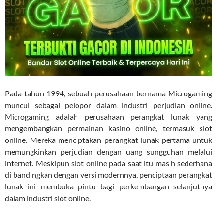
Pada tahun 1994, sebuah perusahaan bernama Microgaming
muncul sebagai pelopor dalam industri perjudian online.
Microgaming adalah perusahaan perangkat lunak yang
mengembangkan permainan kasino online, termasuk slot
online. Mereka menciptakan perangkat lunak pertama untuk
memungkinkan perjudian dengan uang sungguhan melalui
internet. Meskipun slot online pada saat itu masih sederhana
di bandingkan dengan versi modernnya, penciptaan perangkat
lunak ini membuka pintu bagi perkembangan selanjutnya
dalam industri slot online.