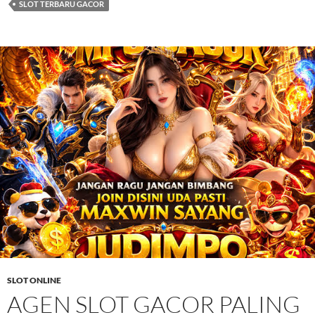
SLOT TERBARU GACOR
SLOT ONLINE
AGEN SLOT GACOR PALING