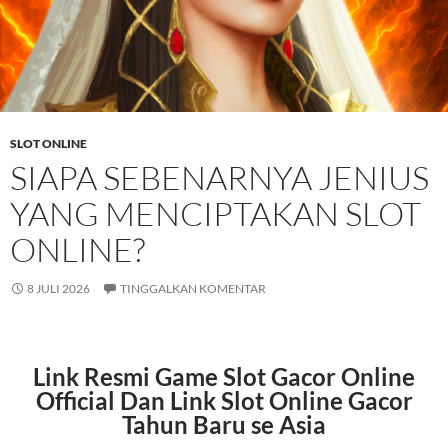
SLOT ONLINE
SIAPA SEBENARNYA JENIUS
YANG MENCIPTAKAN SLOT
ONLINE?
8 JULI 2026
TINGGALKAN KOMENTAR
Link Resmi Game Slot Gacor Online
Official Dan Link Slot Online Gacor
Tahun Baru se Asia