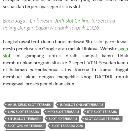
sesuai dan terpercaya seperti situs slot.
Baca Juga : Link Resmi
Judi Slot Online
Terpercaya
Paling Dengan Sajian Menarik Terbaik 2026
Langkah awal tentu kamu harus melawat Situs slot gacor lewat
mesin penelusuran Google atau melalui linknya. Website
agen
slot
ini gampang untuk diraih sampai kamu tidak
membutuhkan program situs ke-3 seperti VPN. Sesudah kamu
di halaman permulaannya situs. Karena itu kamu tinggal
membuat akun dengan mengeklik knop DAFTAR untuk
mengawali proses pembikinan akun.
AKUN DEMO SLOT TERBARU
JUDI SLOT ONLINE TERBARU
LINK SLOT TERBARU
MPO SLOT TERBARU
RTP SLOT TERBARU
SITUS SLOT TERBARU
SLOT 4D TERBARU
SLOT GACOR TERBARU
SLOT ONLINE TERBARU
SLOT TERBARU 2026