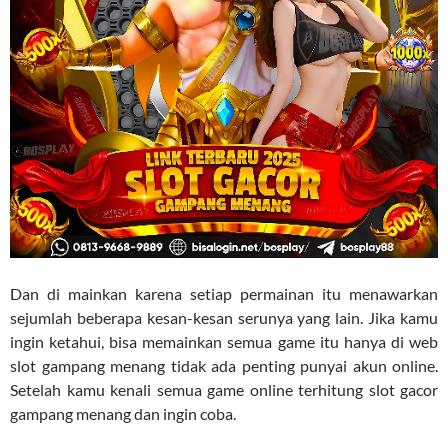
Dan di mainkan karena setiap permainan itu menawarkan
sejumlah beberapa kesan-kesan serunya yang lain. Jika kamu
ingin ketahui, bisa memainkan semua game itu hanya di web
slot gampang menang tidak ada penting punyai akun online.
Setelah kamu kenali semua game online terhitung slot gacor
gampang menang dan ingin coba.