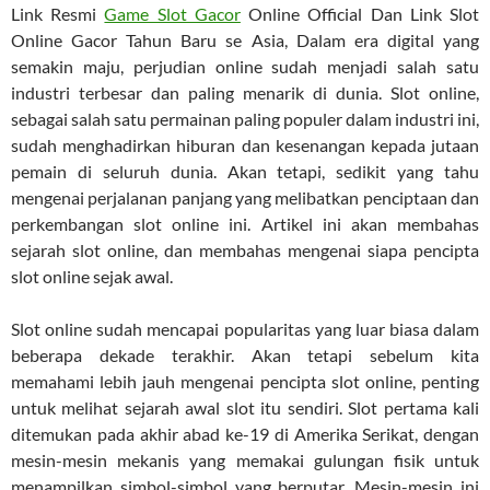
Link Resmi
Game Slot Gacor
Online Official Dan Link Slot
Online Gacor Tahun Baru se Asia, Dalam era digital yang
semakin maju, perjudian online sudah menjadi salah satu
industri terbesar dan paling menarik di dunia. Slot online,
sebagai salah satu permainan paling populer dalam industri ini,
sudah menghadirkan hiburan dan kesenangan kepada jutaan
pemain di seluruh dunia. Akan tetapi, sedikit yang tahu
mengenai perjalanan panjang yang melibatkan penciptaan dan
perkembangan slot online ini. Artikel ini akan membahas
sejarah slot online, dan membahas mengenai siapa pencipta
slot online sejak awal.
Slot online sudah mencapai popularitas yang luar biasa dalam
beberapa dekade terakhir. Akan tetapi sebelum kita
memahami lebih jauh mengenai pencipta slot online, penting
untuk melihat sejarah awal slot itu sendiri. Slot pertama kali
ditemukan pada akhir abad ke-19 di Amerika Serikat, dengan
mesin-mesin mekanis yang memakai gulungan fisik untuk
menampilkan simbol-simbol yang berputar. Mesin-mesin ini