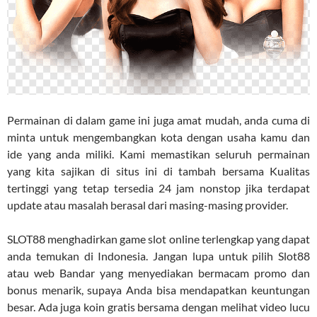
Permainan di dalam game ini juga amat mudah, anda cuma di
minta untuk mengembangkan kota dengan usaha kamu dan
ide yang anda miliki. Kami memastikan seluruh permainan
yang kita sajikan di situs ini di tambah bersama Kualitas
tertinggi yang tetap tersedia 24 jam nonstop jika terdapat
update atau masalah berasal dari masing-masing provider.
SLOT88 menghadirkan game slot online terlengkap yang dapat
anda temukan di Indonesia. Jangan lupa untuk pilih Slot88
atau web Bandar yang menyediakan bermacam promo dan
bonus menarik, supaya Anda bisa mendapatkan keuntungan
besar. Ada juga koin gratis bersama dengan melihat video lucu