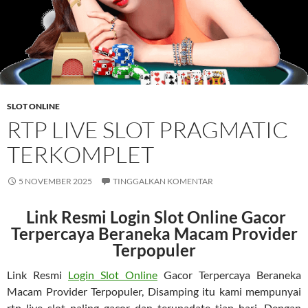
SLOT ONLINE
RTP LIVE SLOT PRAGMATIC
TERKOMPLET
5 NOVEMBER 2025
TINGGALKAN KOMENTAR
Link Resmi Login Slot Online Gacor
Terpercaya Beraneka Macam Provider
Terpopuler
Link Resmi
Login Slot Online
Gacor Terpercaya Beraneka
Macam Provider Terpopuler, Disamping itu kami mempunyai
rtp live slot paling gacor dan terupadate tiap hari. Dengan