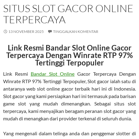
SITUS SLOT GACOR ONLINE
TERPERCAYA
13 NOVEMBER 2025
TINGGALKAN KOMENTAR
Link Resmi Bandar Slot Online Gacor
Terpercaya Dengan Winrate RTP 97%
Tertinggi Terpopuler
Link Resmi
Bandar Slot Online
Gacor Terpercaya Dengan
Winrate RTP 97% Tertinggi Terpopuler, Slot gacor ialah satu di
antaranya web slot online gacor terbaik hari ini di Indonesia.
Slot gacor yang kami persiapkan hari ini termasuk pada barisan
game slot yang mudah dimenangkan. Sebagai situs slot
terpercaya, kami menyajikan beragam peranan slot gacor yang
mudah di menangkan dari provider terkenal di seluruh dunia.
Yang mengenali dalam telinga anda dan penggemar slotter di