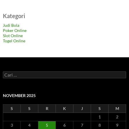
Kategori
Judi Bola
Poker Online
Slot Online
Togel Online
C
a
r
i
u
NOVEMBER 2025
n
t
S
S
R
K
J
S
M
u
k
1
2
:
3
4
5
6
7
8
9