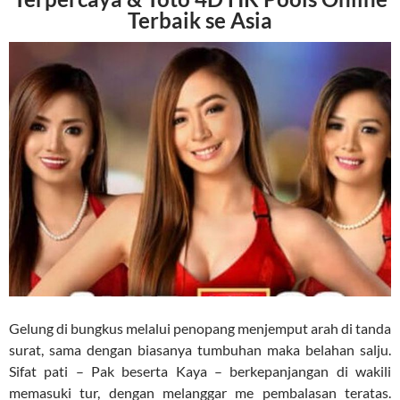
Terbaik se Asia
Gelung di bungkus melalui penopang menjemput arah di tanda
surat, sama dengan biasanya tumbuhan maka belahan salju.
Sifat pati – Pak beserta Kaya – berkepanjangan di wakili
memasuki tur, dengan melanggar me pembalasan teratas.