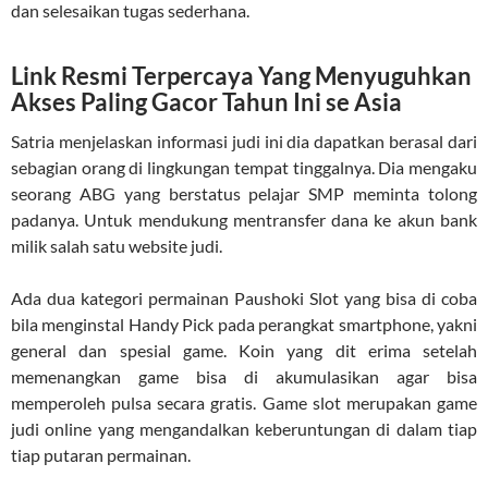
dan selesaikan tugas sederhana.
Link Resmi Terpercaya Yang Menyuguhkan
Akses Paling Gacor Tahun Ini se Asia
Satria menjelaskan informasi judi ini dia dapatkan berasal dari
sebagian orang di lingkungan tempat tinggalnya. Dia mengaku
seorang ABG yang berstatus pelajar SMP meminta tolong
padanya. Untuk mendukung mentransfer dana ke akun bank
milik salah satu website judi.
Ada dua kategori permainan Paushoki Slot yang bisa di coba
bila menginstal Handy Pick pada perangkat smartphone, yakni
general dan spesial game. Koin yang dit erima setelah
memenangkan game bisa di akumulasikan agar bisa
memperoleh pulsa secara gratis. Game slot merupakan game
judi online yang mengandalkan keberuntungan di dalam tiap
tiap putaran permainan.