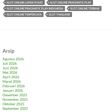
SLOT ONLINE LAPAK PUSAT
SLOT ONLINE PRAGMATIC PLAY
SLOT ONLINE PRAGMATIC PLAY INDONESIA
SLOT ONLINE TERBAIK
SLOT ONLINE TERPERCAYA
SLOT THAILAND
Arsip
Agustus 2026
Juli 2026
Juni 2026
Mei 2026
April 2026
Maret 2026
Februari 2026
Januari 2026
Desember 2025
November 2025
Oktober 2025
September 2025