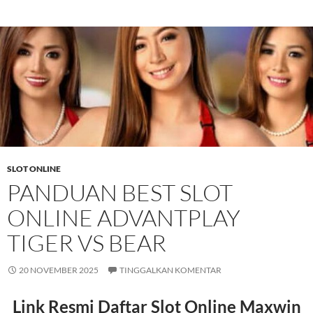
SLOT ONLINE
PANDUAN BEST SLOT
ONLINE ADVANTPLAY
TIGER VS BEAR
20 NOVEMBER 2025
TINGGALKAN KOMENTAR
Link Resmi Daftar Slot Online Maxwin