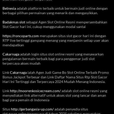
Betnesia
adalah platform terbaik untuk bermain judi online dengan
berbagai pilihan permainan yang menarik dan mengasyikkan.
Badakmas slot
sebagai Agen Slot Online Resmi mempersembahkan
Slot Gacor hari ini, cukup menggunakan modal santai
https://roncoparts.com
merupakan situs slot gacor hari ini dengan
RTP live tertinggi gampang menang yang menjamin setiap user akan
mendapatkan
Cakarnaga
adalah login situs slot online resmi yang menawarkan
pengalaman bermain terbaik bagi para penggemar judi slot
terpercaya akses mudah
Link
Cakarnaga
ialah Agen Judi Game Bo Slot Online Terbaik Promo
Bonus Jackpot Terbesar dan Link Daftar Nama Situs Rtp Slot Gacor
Hari Ini Tertinggi dan Terpercaya 2024 Mudah Menang Indonesia.
Link
http://moorenkosicecream.com/
adalah slot online resmi yang
menyediakan link alternatif untuk akses slot yang lancar dan aman
bagi para pemain di Indonesia
Situs
http://gerbangasia-up.com/
adalah penyedia situs
slot
gacor
online
terpercaya di tahun 2025 sekaligus merupakan