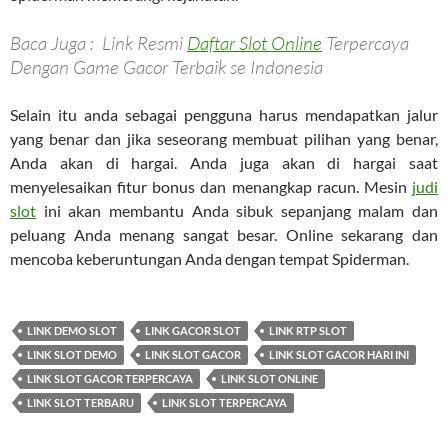
Baca Juga : Link Resmi
Daftar Slot Online
Terpercaya
Dengan Game Gacor Terbaik se Indonesia
Selain itu anda sebagai pengguna harus mendapatkan jalur
yang benar dan jika seseorang membuat pilihan yang benar,
Anda akan di hargai. Anda juga akan di hargai saat
menyelesaikan fitur bonus dan menangkap racun. Mesin
judi
slot
ini akan membantu Anda sibuk sepanjang malam dan
peluang Anda menang sangat besar. Online sekarang dan
mencoba keberuntungan Anda dengan tempat Spiderman.
LINK DEMO SLOT
LINK GACOR SLOT
LINK RTP SLOT
LINK SLOT DEMO
LINK SLOT GACOR
LINK SLOT GACOR HARI INI
LINK SLOT GACOR TERPERCAYA
LINK SLOT ONLINE
LINK SLOT TERBARU
LINK SLOT TERPERCAYA