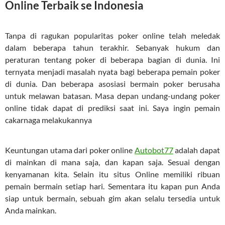
Online Terbaik se Indonesia
Tanpa di ragukan popularitas poker online telah meledak
dalam beberapa tahun terakhir. Sebanyak hukum dan
peraturan tentang poker di beberapa bagian di dunia. Ini
ternyata menjadi masalah nyata bagi beberapa pemain poker
di dunia. Dan beberapa asosiasi bermain poker berusaha
untuk melawan batasan. Masa depan undang-undang poker
online tidak dapat di prediksi saat ini. Saya ingin pemain
cakarnaga melakukannya
Keuntungan utama dari poker online
Autobot77
adalah dapat
di mainkan di mana saja, dan kapan saja. Sesuai dengan
kenyamanan kita. Selain itu situs Online memiliki ribuan
pemain bermain setiap hari. Sementara itu kapan pun Anda
siap untuk bermain, sebuah gim akan selalu tersedia untuk
Anda mainkan.