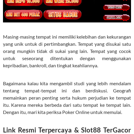
Masing-masing tempat ini memiliki kelebihan dan kekurangan
yang unik untuk di pertimbangkan. Tempat yang disukai satu
orang mungkin tidak di sukai yang lain. Tempat yang cocok
untuk seseorang ditentukan dengan menggunakan
kepribadian, bankroll, dan tingkat keahliannya.
Bagaimana kalau kita mengambil studi yang lebih mendalam
tentang tempat-tempat ini dan berdiskusi. Geografi
memainkan peran penting serta hukum perjudian ke tempat
itu. Karena mereka berbeda dari satu tempat ke tempat lain.
Dengan itu, mari kita periksa Poker Online untuk memulai.
Link Resmi Terpercaya & Slot88 TerGacor