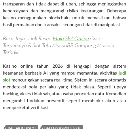
transparan dan tidak dapat di ubah, sehingga meningkatkan
kepercayaan dan mengurangi risiko kecurangan. Beberapa
kasino menggunakan blockchain untuk memastikan bahwa
hasil permainan dan transaksi keuangan tidak di manipulasi.
Baca Juga : Link Resmi
Main Slot Online
Gacor
Terpercaya & Slot Toto Macau88 Gampang Maxwin
Terbaik
Kasino online tahun 2026 di lengkapi dengan sistem
keamanan berbasis AI yang mampu memantau aktivitas
judi
slot
mencurigakan secara real-time. Sistem ini secara otomatis
mendeteksi pola perilaku yang tidak biasa. Seperti upaya
hacking, akses tidak sah, atau usaha pencurian data. Kemudian
mengambil tindakan preventif seperti memblokir akun atau
memperketat verifikasi.
DAFTAR JUDI SLOT
DAFTAR OLYMPUS SLOT