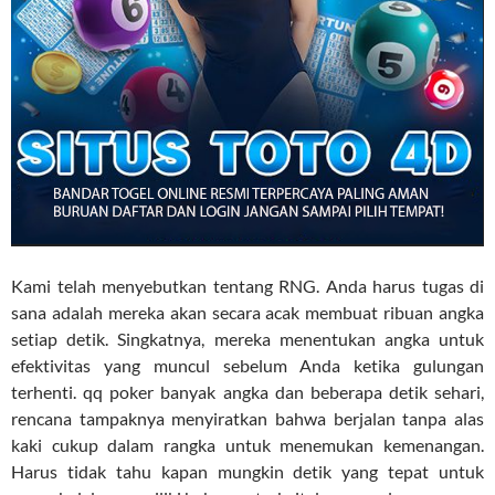
Kami telah menyebutkan tentang RNG. Anda harus tugas di
sana adalah mereka akan secara acak membuat ribuan angka
setiap detik. Singkatnya, mereka menentukan angka untuk
efektivitas yang muncul sebelum Anda ketika gulungan
terhenti. qq poker banyak angka dan beberapa detik sehari,
rencana tampaknya menyiratkan bahwa berjalan tanpa alas
kaki cukup dalam rangka untuk menemukan kemenangan.
Harus tidak tahu kapan mungkin detik yang tepat untuk