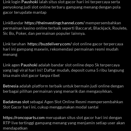
Link login
Paushoki
ialah situs slot gacor hari ini terpercaya serta
penyokong judi slot online terbaru gampang menang dengan pola
gacor terupdate mantap
LinkBandar
https://theinvestingchannel.com/
mempersembahkan
permainan kasino online terbaik seperti Baccarat, Blackjack, Roulete,
Sic Bo, Poker, dan permainan populer lainnya.
Link taruhan
https://buzdelivery.com/
slot online gacor terpercaya
hari ini gampang maxwin, rekomendasi permainan resmi mudah
menang
Link agen
Paushoki
adalah bandar slot online depo 5k terpercaya
yang lagi viral hari ini! Daftar mudah, deposit cuma 5 ribu langsung
bisa main slot gacor tanpa ribet
Betnesia
adalah platform terbaik untuk bermain judi online dengan
berbagai pilihan permainan yang menarik dan mengasyikkan.
Badakmas slot
sebagai Agen Slot Online Resmi mempersembahkan
Slot Gacor hari ini, cukup menggunakan modal santai
https://roncoparts.com
merupakan situs slot gacor hari ini dengan
RTP live tertinggi gampang menang yang menjamin setiap user akan
mendapatkan