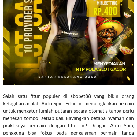
Salah satu fitur populer di sbobet88 yang bikin orang
ketagihan adalah Auto Spin. Fitur ini memungkinkan pemain
untuk mengatur jumlah putaran secara otomatis tanpa perlu
menekan tombol setiap kali. Bayangkan betapa nyaman dan
praktisnya bermain dengan fitur ini! Dengan Auto Spin,
pengguna bisa fokus pada pengalaman bermain tanpa