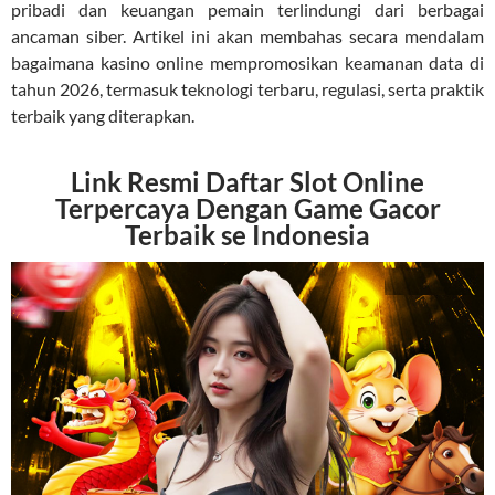
pribadi dan keuangan pemain terlindungi dari berbagai
ancaman siber. Artikel ini akan membahas secara mendalam
bagaimana kasino online mempromosikan keamanan data di
tahun 2026, termasuk teknologi terbaru, regulasi, serta praktik
terbaik yang diterapkan.
Link Resmi Daftar Slot Online
Terpercaya Dengan Game Gacor
Terbaik se Indonesia