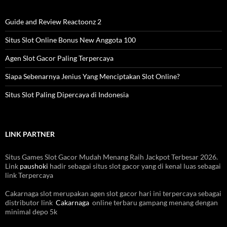
Guide and Review Reactoonz 2
Situs Slot Online Bonus New Anggota 100
Agen Slot Gacor Paling Terpercaya
Siapa Sebenarnya Jenius Yang Menciptakan Slot Online?
Situs Slot Paling Dipercaya di Indonesia
LINK PARTNER
Situs Games Slot Gacor Mudah Menang Raih Jackpot Terbesar 2026.
Link
paushoki
hadir sebagai situs slot gacor yang di kenal luas sebagai
link Terpercaya
Cakarnaga slot merupakan agen slot gacor hari ini terpercaya sebagai
distributor link
Cakarnaga
online terbaru gampang menang dengan
minimal depo 5k