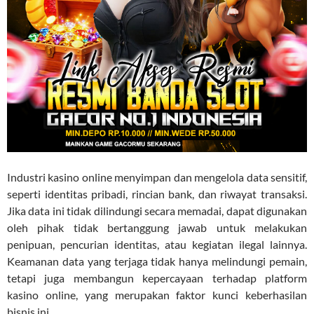
Industri kasino online menyimpan dan mengelola data sensitif,
seperti identitas pribadi, rincian bank, dan riwayat transaksi.
Jika data ini tidak dilindungi secara memadai, dapat digunakan
oleh pihak tidak bertanggung jawab untuk melakukan
penipuan, pencurian identitas, atau kegiatan ilegal lainnya.
Keamanan data yang terjaga tidak hanya melindungi pemain,
tetapi juga membangun kepercayaan terhadap platform
kasino online, yang merupakan faktor kunci keberhasilan
bisnis ini.