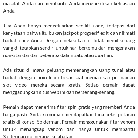
masalah Anda dan membantu Anda menghentikan kebiasaan
Anda.
Jika Anda hanya mengeluarkan sedikit uang, terlepas dari
kenyataan bahwa itu bukan jackpot progresif, edit dan nikmati
hadiah uang Anda. Dengan melakukan ini tidak memiliki uang
yang di tetapkan sendiri untuk hari bertemu dari mengenakan
non-standar dan beberapa dalam satu atau dua hari.
Ada situs di mana peluang memenangkan uang tunai atau
hadiah dengan poin lebih besar saat memainkan permainan
slot video mereka secara gratis. Setiap pemain dapat
menggabungkan situs web ini dan bersenang-senang.
Pemain dapat menerima fitur spin gratis yang memberi Anda
harga pasti. Anda kemudian mendapatkan lima belas putaran
gratis di konsol Spiderman. Pemain menggunakan fitur venom
untuk menangkap venom dan hanya untuk membantu
Spiderman memerangi kejahatan.