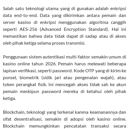
Salah satu teknologi utama yang di gunakan adalah enkripsi
data end-to-end. Data yang dikirimkan antara pemain dan
server kasino di enkripsi menggunakan algoritma canggih
seperti AES-256 (Advanced Encryption Standard). Hal ini
memastikan bahwa data tidak dapat di sadap atau di akses
oleh pihak ketiga selama proses transmisi.
Penggunaan sistem autentikasi multi-faktor semakin umum di
kasino online tahun 2026. Pemain harus melewati beberapa
lapisan verifikasi, seperti password. Kode OTP yang di kirim ke
ponsel, biometrik (sidik jari atau pengenalan wajah), atau
token perangkat fisik. Ini mencegah akses tidak sah ke akun
pemain meskipun password mereka di ketahui oleh pihak
ketiga.
Blockchain, teknologi yang terkenal karena keamanannya dan
sifat desentralisasi, semakin di adopsi oleh kasino online.
Blockchain memungkinkan pencatatan transaksi secara