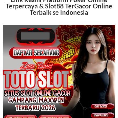
Terpercaya & Slot88 TerGacor Online
Terbaik se Indonesia