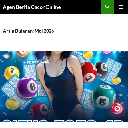
Langsung
Cari
Agen Berita Gacor Online
ke
MENU
isi
UTAMA
Arsip Bulanan: Mei 2026