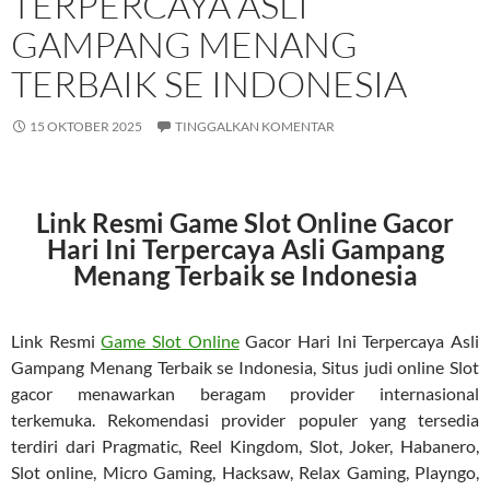
TERPERCAYA ASLI
GAMPANG MENANG
TERBAIK SE INDONESIA
15 OKTOBER 2025
TINGGALKAN KOMENTAR
Link Resmi Game Slot Online Gacor
Hari Ini Terpercaya Asli Gampang
Menang Terbaik se Indonesia
Link Resmi
Game Slot Online
Gacor Hari Ini Terpercaya Asli
Gampang Menang Terbaik se Indonesia, Situs judi online Slot
gacor menawarkan beragam provider internasional
terkemuka. Rekomendasi provider populer yang tersedia
terdiri dari Pragmatic, Reel Kingdom, Slot, Joker, Habanero,
Slot online, Micro Gaming, Hacksaw, Relax Gaming, Playngo,