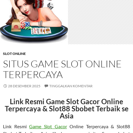
SLOT ONLINE
SITUS GAME SLOT ONLINE
TERPERCAYA
28 DESEMBER 2025
TINGGALKAN KOMENTAR
Link Resmi Game Slot Gacor Online
Terpercaya & Slot88 Sbobet Terbaik se
Asia
Link Resmi
Game Slot Gacor
Online Terpercaya & Slot88