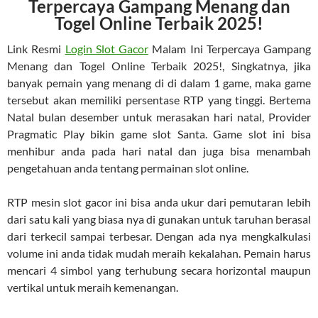
Terpercaya Gampang Menang dan
Togel Online Terbaik 2025!
Link Resmi
Login Slot Gacor
Malam Ini Terpercaya Gampang
Menang dan Togel Online Terbaik 2025!, Singkatnya, jika
banyak pemain yang menang di di dalam 1 game, maka game
tersebut akan memiliki persentase RTP yang tinggi. Bertema
Natal bulan desember untuk merasakan hari natal, Provider
Pragmatic Play bikin game slot Santa. Game slot ini bisa
menhibur anda pada hari natal dan juga bisa menambah
pengetahuan anda tentang permainan slot online.
RTP mesin slot gacor ini bisa anda ukur dari pemutaran lebih
dari satu kali yang biasa nya di gunakan untuk taruhan berasal
dari terkecil sampai terbesar. Dengan ada nya mengkalkulasi
volume ini anda tidak mudah meraih kekalahan. Pemain harus
mencari 4 simbol yang terhubung secara horizontal maupun
vertikal untuk meraih kemenangan.