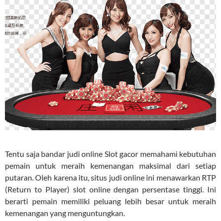
Tentu saja bandar judi online Slot gacor memahami kebutuhan
pemain untuk meraih kemenangan maksimal dari setiap
putaran. Oleh karena itu, situs judi online ini menawarkan RTP
(Return to Player) slot online dengan persentase tinggi. Ini
berarti pemain memiliki peluang lebih besar untuk meraih
kemenangan yang menguntungkan.