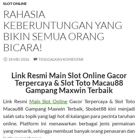
SLOT ONLINE
RAHASIA
KEBERUNTUNGAN YANG
BIKIN SEMUA ORANG
BICARA!
18 MEI 2026
TINGGALKAN KOMENTAR
Link Resmi Main Slot Online Gacor
Terpercaya & Slot Toto Macau88
Gampang Maxwin Terbaik
Link Resmi
Main Slot Online
Gacor Terpercaya & Slot Toto
Macau88 Gampang Maxwin Terbaik, Sbobet88 kini menjadi
salah satu topik yang lagi hot di kalangan para pecinta taruhan
online. Platform ini menawarkan berbagai jenis permainan
yang menarik, sehingga membuat banyak orang penasaran dan