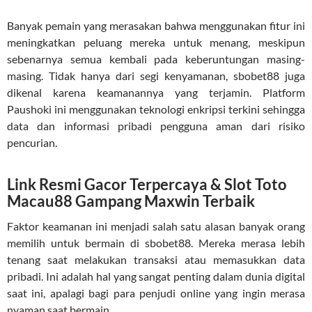
Banyak pemain yang merasakan bahwa menggunakan fitur ini
meningkatkan peluang mereka untuk menang, meskipun
sebenarnya semua kembali pada keberuntungan masing-
masing. Tidak hanya dari segi kenyamanan, sbobet88 juga
dikenal karena keamanannya yang terjamin. Platform
Paushoki ini menggunakan teknologi enkripsi terkini sehingga
data dan informasi pribadi pengguna aman dari risiko
pencurian.
Link Resmi Gacor Terpercaya & Slot Toto
Macau88 Gampang Maxwin Terbaik
Faktor keamanan ini menjadi salah satu alasan banyak orang
memilih untuk bermain di sbobet88. Mereka merasa lebih
tenang saat melakukan transaksi atau memasukkan data
pribadi. Ini adalah hal yang sangat penting dalam dunia digital
saat ini, apalagi bagi para penjudi online yang ingin merasa
nyaman saat bermain.