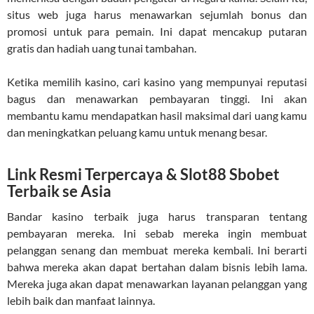
situs web juga harus menawarkan sejumlah bonus dan
promosi untuk para pemain. Ini dapat mencakup putaran
gratis dan hadiah uang tunai tambahan.
Ketika memilih kasino, cari kasino yang mempunyai reputasi
bagus dan menawarkan pembayaran tinggi. Ini akan
membantu kamu mendapatkan hasil maksimal dari uang kamu
dan meningkatkan peluang kamu untuk menang besar.
Link Resmi Terpercaya & Slot88 Sbobet
Terbaik se Asia
Bandar kasino terbaik juga harus transparan tentang
pembayaran mereka. Ini sebab mereka ingin membuat
pelanggan senang dan membuat mereka kembali. Ini berarti
bahwa mereka akan dapat bertahan dalam bisnis lebih lama.
Mereka juga akan dapat menawarkan layanan pelanggan yang
lebih baik dan manfaat lainnya.