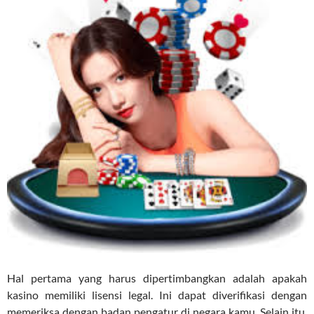
Hal pertama yang harus dipertimbangkan adalah apakah
kasino memiliki lisensi legal. Ini dapat diverifikasi dengan
memeriksa dengan badan pengatur di negara kamu. Selain itu,