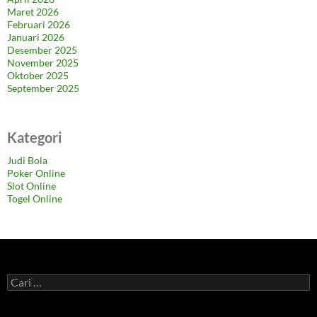
Maret 2026
Februari 2026
Januari 2026
Desember 2025
November 2025
Oktober 2025
September 2025
Kategori
Judi Bola
Poker Online
Slot Online
Togel Online
C
a
r