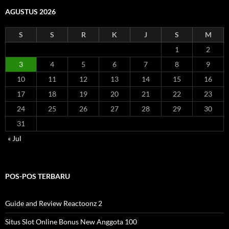
i
u
AGUSTUS 2026
n
t
S
S
R
K
J
S
M
u
k
1
2
:
3
4
5
6
7
8
9
10
11
12
13
14
15
16
17
18
19
20
21
22
23
24
25
26
27
28
29
30
31
« Jul
POS-POS TERBARU
Guide and Review Reactoonz 2
Situs Slot Online Bonus New Anggota 100