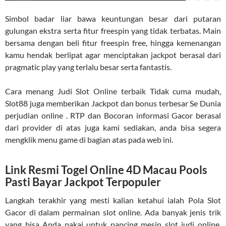
Simbol badar liar bawa keuntungan besar dari putaran
gulungan ekstra serta fitur freespin yang tidak terbatas. Main
bersama dengan beli fitur freespin free, hingga kemenangan
kamu hendak berlipat agar menciptakan jackpot berasal dari
pragmatic play yang terlalu besar serta fantastis.
Cara menang Judi Slot Online terbaik Tidak cuma mudah,
Slot88 juga memberikan Jackpot dan bonus terbesar Se Dunia
perjudian online . RTP dan Bocoran informasi Gacor berasal
dari provider di atas juga kami sediakan, anda bisa segera
mengklik menu game di bagian atas pada web ini.
Link Resmi Togel Online 4D Macau Pools
Pasti Bayar Jackpot Terpopuler
Langkah terakhir yang mesti kalian ketahui ialah Pola Slot
Gacor di dalam permainan slot online. Ada banyak jenis trik
yang bisa Anda pakai untuk pancing mesin slot judi online.