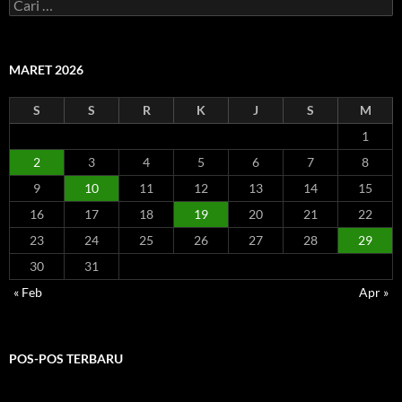
C
a
r
i
u
MARET 2026
n
t
S
S
R
K
J
S
M
u
k
1
:
2
3
4
5
6
7
8
9
10
11
12
13
14
15
16
17
18
19
20
21
22
23
24
25
26
27
28
29
30
31
« Feb
Apr »
POS-POS TERBARU