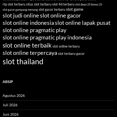
rtp slot terbaru
situs slot terbaru
slot 4d terbaru
slot depo 25 bonus 25
slot game
slot gacor terbaru
slot gacor gampang menang
slot judi online
slot online gacor
slot online indonesia
slot online lapak pusat
slot online pragmatic play
slot online pragmatic play indonesia
slot online terbaik
slot online terbaru
slot online terpercaya
slot terbaru gacor
slot thailand
ARSIP
Agustus 2026
Juli 2026
Juni 2026