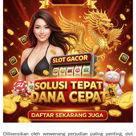
Dilisensikan oleh wewenang perjudian paling penting, slot