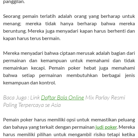
panggilan.
Seorang pemain terlatih adalah orang yang berharap untuk
menang; mereka tidak hanya berharap bahwa mereka
beruntung. Mereka juga menyadari kapan harus berhenti dan
kapan harus terus bermain.
Mereka menyadari bahwa ciptaan merusak adalah bagian dari
permainan dan kemampuan untuk memahami dan tidak
memainkan kecapi. Pemain poker hebat juga memahami
bahwa setiap permainan membutuhkan berbagai jenis
kemampuan dan kontrol.
Baca Juga : Link
Daftar Bola Online
Mix Parlay Resmi
Paling Terpercaya se Asia
Pemain poker harus memiliki opsi untuk memastikan peluang
dan bahaya yang terkait dengan permainan
judi poker
. Mereka
harus memiliki pilihan untuk mengambil risiko tetapi ketika