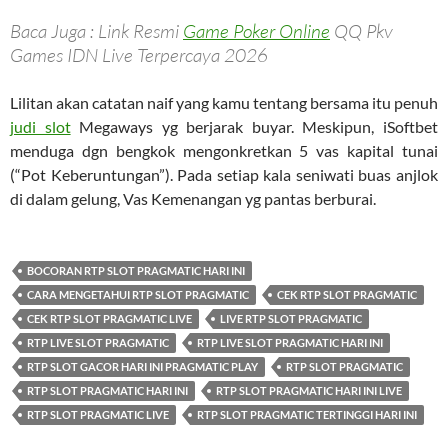
Baca Juga : Link Resmi
Game Poker Online
QQ Pkv
Games IDN Live Terpercaya 2026
Lilitan akan catatan naif yang kamu tentang bersama itu penuh
judi slot
Megaways yg berjarak buyar. Meskipun, iSoftbet
menduga dgn bengkok mengonkretkan 5 vas kapital tunai
(“Pot Keberuntungan”). Pada setiap kala seniwati buas anjlok
di dalam gelung, Vas Kemenangan yg pantas berburai.
BOCORAN RTP SLOT PRAGMATIC HARI INI
CARA MENGETAHUI RTP SLOT PRAGMATIC
CEK RTP SLOT PRAGMATIC
CEK RTP SLOT PRAGMATIC LIVE
LIVE RTP SLOT PRAGMATIC
RTP LIVE SLOT PRAGMATIC
RTP LIVE SLOT PRAGMATIC HARI INI
RTP SLOT GACOR HARI INI PRAGMATIC PLAY
RTP SLOT PRAGMATIC
RTP SLOT PRAGMATIC HARI INI
RTP SLOT PRAGMATIC HARI INI LIVE
RTP SLOT PRAGMATIC LIVE
RTP SLOT PRAGMATIC TERTINGGI HARI INI