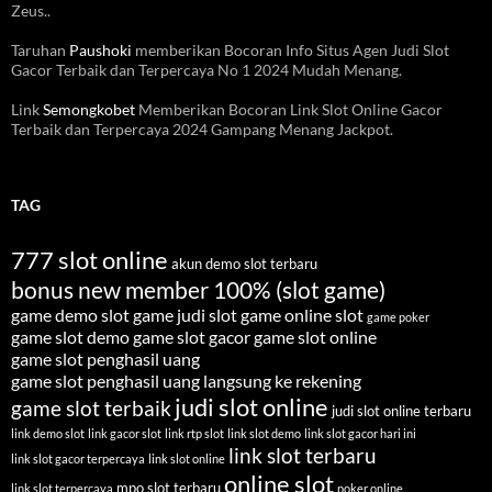
Zeus..
Taruhan
Paushoki
memberikan Bocoran Info Situs Agen Judi Slot
Gacor Terbaik dan Terpercaya No 1 2024 Mudah Menang.
Link
Semongkobet
Memberikan Bocoran Link Slot Online Gacor
Terbaik dan Terpercaya 2024 Gampang Menang Jackpot.
TAG
777 slot online
akun demo slot terbaru
bonus new member 100% (slot game)
game demo slot
game judi slot
game online slot
game poker
game slot demo
game slot gacor
game slot online
game slot penghasil uang
game slot penghasil uang langsung ke rekening
judi slot online
game slot terbaik
judi slot online terbaru
link demo slot
link gacor slot
link rtp slot
link slot demo
link slot gacor hari ini
link slot terbaru
link slot gacor terpercaya
link slot online
online slot
mpo slot terbaru
link slot terpercaya
poker online