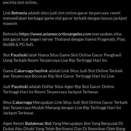
pecinta slot online..
Link
Betnesia
adalah situs judi slot online gacor terpercaya resmi
menyediakan berbagai game slot gacor terbaik dengan bonus jackpot
maxwin
Betnesia
https://www.asianescortlosangeles.com
merupakan situs
slot gacor luar negeri server Thailand dengan lisensi Pragmatic Play,
Slot88 & PG Soft.
Slot
Paushoki
ialah Nama Situs Game Slot Online Gacor Penghasil
Uang Terbaik Resmi Terpercaya Live Rtp Tertinggi Hari Ini.
Game
Cakarnaga heylink
adalah Link Situs Judi Slot Online Terbaik
dan Terpercaya Bocoran Rtp Slot Gacor Tertinggi Hari Ini Live.
Judi
Paushoki
adalah Daftar Situs Agen Rtp Slot Gacor Online
Tertinggi Hari Ini Resmi Terpercaya Jackpot Terbesar.
Situs
Cakarnaga
Merupakan Link Situs Judi Slot Online Gacor Terbaik
dan Terpercaya Mudah Menang dengan Live Rtp Tertinggi Hari Ini
Jackpot Terbesar.
Agen Resmi
Badakmas Slot
Yang Merupakan Slot Yang Berpusat DI
Dubai Abu Dhabi Yang Telah Berlisensi Dan Di Resmikan Oleh Bang