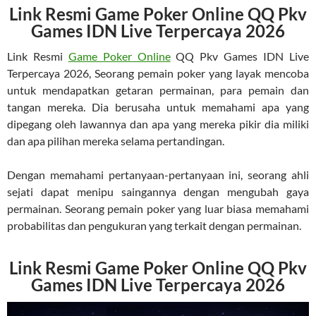
Link Resmi Game Poker Online QQ Pkv
Games IDN Live Terpercaya 2026
Link Resmi
Game Poker Online
QQ Pkv Games IDN Live
Terpercaya 2026, Seorang pemain poker yang layak mencoba
untuk mendapatkan getaran permainan, para pemain dan
tangan mereka. Dia berusaha untuk memahami apa yang
dipegang oleh lawannya dan apa yang mereka pikir dia miliki
dan apa pilihan mereka selama pertandingan.
Dengan memahami pertanyaan-pertanyaan ini, seorang ahli
sejati dapat menipu saingannya dengan mengubah gaya
permainan. Seorang pemain poker yang luar biasa memahami
probabilitas dan pengukuran yang terkait dengan permainan.
Link Resmi Game Poker Online QQ Pkv
Games IDN Live Terpercaya 2026