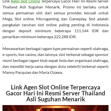
Link
Agen Slot Online
Terpercaya Gacor Hari Ini Resmi Server
Thailand Asli Suguhan Menarik, Promo ini berlaku untuk
semua permainan slot dari semua provider, kecuali untuk
Mega, Slot online, Microgaming, dan Gameplay. Slot adalah
pangkalan taruhan slot online paling penting di Indonesia
dengan deposit minimum beberapa 111.144 IDR dan
penarikan minimum beberapa 222.288 IDR.
Menawarkan berbagai ragam type permainan seperti olahraga,
e-sports, live casino, dan lainnya. slot terkenal sebagai sponsor
resmi berbagai ragam klub sepak bola dan organisasi olahraga,
dan memiliki kerja sama dengan duta selebriti terkenal seperti
Manny Pacquiao dan Maria Ozawa.
Link Agen Slot Online Terpercaya
Gacor Hari Ini Resmi Server Thailand
Asli Suguhan Menarik