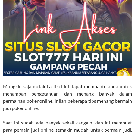
Mungkin saja melalui artikel ini dapat membantu anda untuk
menambah pengetahuan dan menang banyak dalam
permainan poker online. Inilah beberapa tips menang bermain
judi poker online.
Saat ini sudah ada banyak sekali canggih, dan ini membuat
para pemain judi online semakin mudah untuk bermain judi.