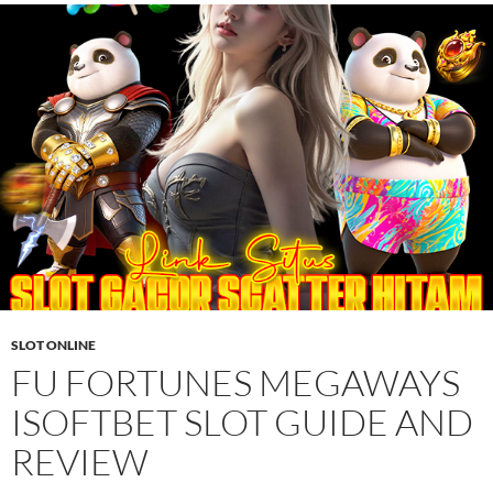
SLOT ONLINE
FU FORTUNES MEGAWAYS
ISOFTBET SLOT GUIDE AND
REVIEW