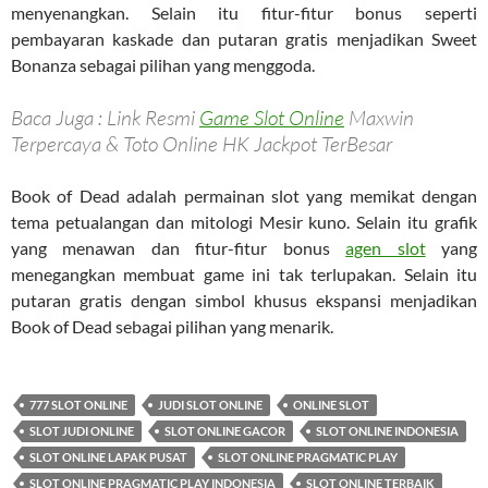
menyenangkan. Selain itu fitur-fitur bonus seperti
pembayaran kaskade dan putaran gratis menjadikan Sweet
Bonanza sebagai pilihan yang menggoda.
Baca Juga : Link Resmi
Game Slot Online
Maxwin
Terpercaya & Toto Online HK Jackpot TerBesar
Book of Dead adalah permainan slot yang memikat dengan
tema petualangan dan mitologi Mesir kuno. Selain itu grafik
yang menawan dan fitur-fitur bonus
agen slot
yang
menegangkan membuat game ini tak terlupakan. Selain itu
putaran gratis dengan simbol khusus ekspansi menjadikan
Book of Dead sebagai pilihan yang menarik.
777 SLOT ONLINE
JUDI SLOT ONLINE
ONLINE SLOT
SLOT JUDI ONLINE
SLOT ONLINE GACOR
SLOT ONLINE INDONESIA
SLOT ONLINE LAPAK PUSAT
SLOT ONLINE PRAGMATIC PLAY
SLOT ONLINE PRAGMATIC PLAY INDONESIA
SLOT ONLINE TERBAIK