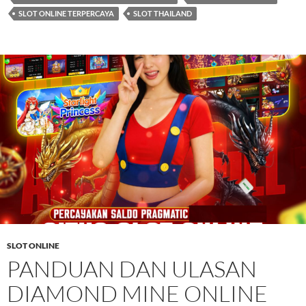
SLOT ONLINE TERPERCAYA
SLOT THAILAND
SLOT ONLINE
PANDUAN DAN ULASAN
DIAMOND MINE ONLINE