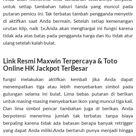
untuk setiap tambahan taburi tanda yang muncul pada
putaran pemicu ini. Tak terbatas tambah pengganda menyetir
di aktifkan saat Anda bermain. Setelah setiap kemenangan
urutan klip, naik 1x.Anda akan menghargai ini fungsi karena
tidak ada atas batas pada pengganda harga dan itu tidak atur
ulang setelah kalah bulat.
Link Resmi Maxwin Terpercaya & Toto
Online HK Jackpot TerBesar
fungsi melakukan aktifkan kembali jika Anda dapat
menempatkan tiga atau lebih menyebarkan simbol pada
gulungan selama ini bulat. Lima bebas putaran di berikan
untuk masing-masing menyebarkan ikon yang muncul tiga kali.
Dan lima simbol pencar tambahan juga di berikan. Anda
berpotensi menerima jumlah tak terbatas tanpa biaya
berpaling karena tidak ada batasan berapa banyak retrigger
yang dapat Anda miliki.Anda bertaruh punya menjadi hingga