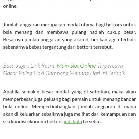
online.
Jumlah anggaran merupakan modal utama bagi bettors untuk
bsia menang dan membawa pulang hadiah cukup besar.
Besarnya jumlah anggaran yang akan di berikan agen terbaik
sebenarnya bebas tergantung dari bettors tersebut.
Baca Juga : Link Resmi
Main Slot Online
Terpercaya
Gacor Paling Hoki Gampang Menang Hari Ini Terbaik
Apabila semakin besar modal yang di setorkan, maka akan
memperbesar juga peluang bagi pemain untuk menang bandar
bola online. Mempertimbangkan jumlah anggaran di mana
akan di keluarkan sebaiknya juga melihat dari kemampuan dan
sisi kondisi ekonomi bettors
judi bola
tersebut.