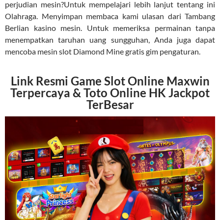
perjudian mesin?Untuk mempelajari lebih lanjut tentang ini
Olahraga. Menyimpan membaca kami ulasan dari Tambang
Berlian kasino mesin. Untuk memeriksa permainan tanpa
menempatkan taruhan uang sungguhan, Anda juga dapat
mencoba mesin slot Diamond Mine gratis gim pengaturan.
Link Resmi Game Slot Online Maxwin
Terpercaya & Toto Online HK Jackpot
TerBesar