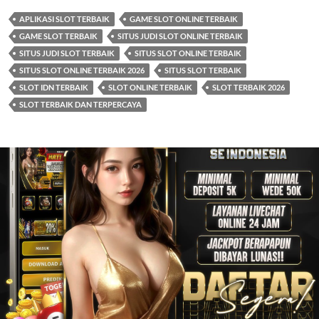
APLIKASI SLOT TERBAIK
GAME SLOT ONLINE TERBAIK
GAME SLOT TERBAIK
SITUS JUDI SLOT ONLINE TERBAIK
SITUS JUDI SLOT TERBAIK
SITUS SLOT ONLINE TERBAIK
SITUS SLOT ONLINE TERBAIK 2026
SITUS SLOT TERBAIK
SLOT IDN TERBAIK
SLOT ONLINE TERBAIK
SLOT TERBAIK 2026
SLOT TERBAIK DAN TERPERCAYA