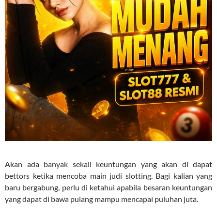
Akan ada banyak sekali keuntungan yang akan di dapat
bettors ketika mencoba main judi slotting. Bagi kalian yang
baru bergabung, perlu di ketahui apabila besaran keuntungan
yang dapat di bawa pulang mampu mencapai puluhan juta.