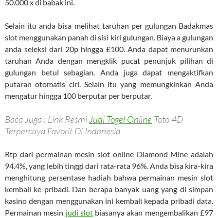
50.000 x di babak ini.
Selain itu anda bisa melihat taruhan per gulungan Badakmas
slot menggunakan panah di sisi kiri gulungan. Biaya a gulungan
anda seleksi dari 20p hingga £100. Anda dapat menurunkan
taruhan Anda dengan mengklik pucat penunjuk pilihan di
gulungan betul sebagian. Anda juga dapat mengaktifkan
putaran otomatis ciri. Selain itu yang memungkinkan Anda
mengatur hingga 100 berputar per berputar.
Baca Juga : Link Resmi
Judi Togel Online
Toto 4D
Terpercaya Favorit Di Indonesia
Rtp dari permainan mesin slot online Diamond Mine adalah
94.4%, yang lebih tinggi dari rata-rata 96%. Anda bisa kira-kira
menghitung persentase hadiah bahwa permainan mesin slot
kembali ke pribadi. Dan berapa banyak uang yang di simpan
kasino dengan menggunakan ini kembali kepada pribadi data.
Permainan mesin
judi slot
biasanya akan mengembalikan £97