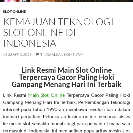
SLOT ONLINE
KEMAJUAN TEKNOLOGI
SLOT ONLINE DI
INDONESIA
23 APRIL 2026
TINGGALKAN KOMENTAR
Link Resmi Main Slot Online
Terpercaya Gacor Paling Hoki
Gampang Menang Hari Ini Terbaik
Link Resmi
Main Slot Online
Terpercaya Gacor Paling Hoki
Gampang Menang Hari Ini Terbaik, Perkembangan teknologi
internet pada tahun 1990-an membawa revolusi baru dalam
industri perjudian. Peluncuran kasino online membuat akses
ke mesin slot semakin mudah bagi para pemain di mana saja
termasuk di Indonesia. Ini menjadikan popularitas mesin slot