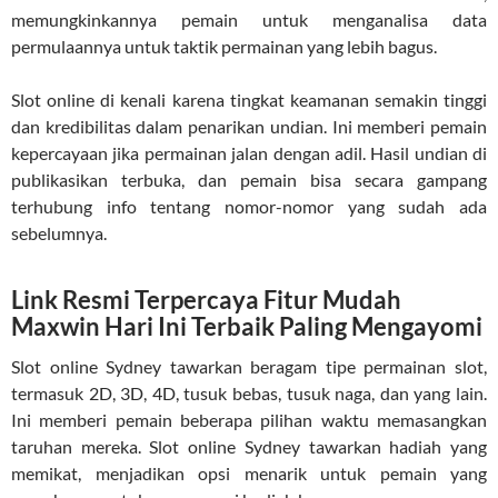
memungkinkannya pemain untuk menganalisa data
permulaannya untuk taktik permainan yang lebih bagus.
Slot online di kenali karena tingkat keamanan semakin tinggi
dan kredibilitas dalam penarikan undian. Ini memberi pemain
kepercayaan jika permainan jalan dengan adil. Hasil undian di
publikasikan terbuka, dan pemain bisa secara gampang
terhubung info tentang nomor-nomor yang sudah ada
sebelumnya.
Link Resmi Terpercaya Fitur Mudah
Maxwin Hari Ini Terbaik Paling Mengayomi
Slot online Sydney tawarkan beragam tipe permainan slot,
termasuk 2D, 3D, 4D, tusuk bebas, tusuk naga, dan yang lain.
Ini memberi pemain beberapa pilihan waktu memasangkan
taruhan mereka. Slot online Sydney tawarkan hadiah yang
memikat, menjadikan opsi menarik untuk pemain yang