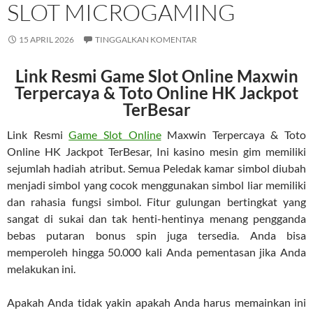
SLOT MICROGAMING
15 APRIL 2026
TINGGALKAN KOMENTAR
Link Resmi Game Slot Online Maxwin
Terpercaya & Toto Online HK Jackpot
TerBesar
Link Resmi
Game Slot Online
Maxwin Terpercaya & Toto
Online HK Jackpot TerBesar, Ini kasino mesin gim memiliki
sejumlah hadiah atribut. Semua Peledak kamar simbol diubah
menjadi simbol yang cocok menggunakan simbol liar memiliki
dan rahasia fungsi simbol. Fitur gulungan bertingkat yang
sangat di sukai dan tak henti-hentinya menang pengganda
bebas putaran bonus spin juga tersedia. Anda bisa
memperoleh hingga 50.000 kali Anda pementasan jika Anda
melakukan ini.
Apakah Anda tidak yakin apakah Anda harus memainkan ini