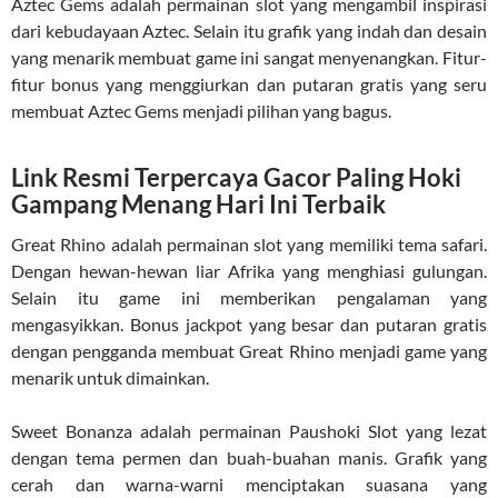
Aztec Gems adalah permainan slot yang mengambil inspirasi
dari kebudayaan Aztec. Selain itu grafik yang indah dan desain
yang menarik membuat game ini sangat menyenangkan. Fitur-
fitur bonus yang menggiurkan dan putaran gratis yang seru
membuat Aztec Gems menjadi pilihan yang bagus.
Link Resmi Terpercaya Gacor Paling Hoki
Gampang Menang Hari Ini Terbaik
Great Rhino adalah permainan slot yang memiliki tema safari.
Dengan hewan-hewan liar Afrika yang menghiasi gulungan.
Selain itu game ini memberikan pengalaman yang
mengasyikkan. Bonus jackpot yang besar dan putaran gratis
dengan pengganda membuat Great Rhino menjadi game yang
menarik untuk dimainkan.
Sweet Bonanza adalah permainan Paushoki Slot yang lezat
dengan tema permen dan buah-buahan manis. Grafik yang
cerah dan warna-warni menciptakan suasana yang