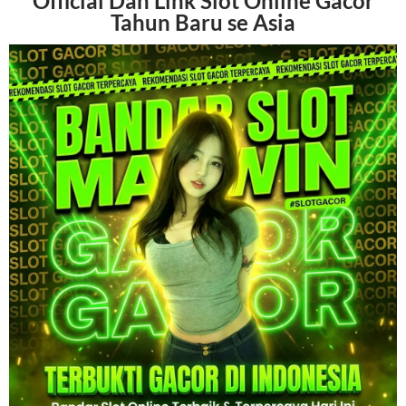
Official Dan Link Slot Online Gacor
Tahun Baru se Asia