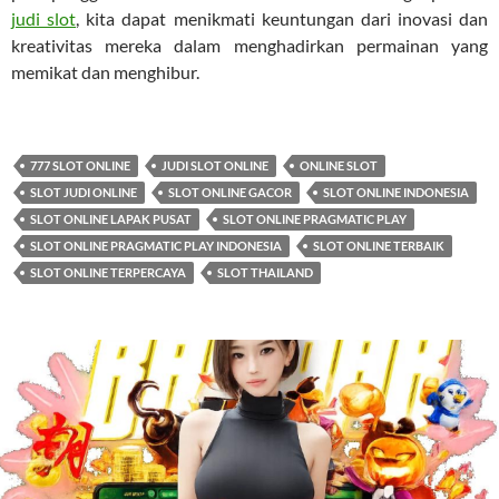
judi slot
, kita dapat menikmati keuntungan dari inovasi dan
kreativitas mereka dalam menghadirkan permainan yang
memikat dan menghibur.
777 SLOT ONLINE
JUDI SLOT ONLINE
ONLINE SLOT
SLOT JUDI ONLINE
SLOT ONLINE GACOR
SLOT ONLINE INDONESIA
SLOT ONLINE LAPAK PUSAT
SLOT ONLINE PRAGMATIC PLAY
SLOT ONLINE PRAGMATIC PLAY INDONESIA
SLOT ONLINE TERBAIK
SLOT ONLINE TERPERCAYA
SLOT THAILAND