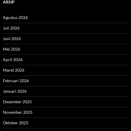
ARSIP
Agustus 2026
Juli 2026
Juni 2026
Mei 2026
April 2026
Maret 2026
Februari 2026
Januari 2026
Desember 2025
November 2025
Oktober 2025