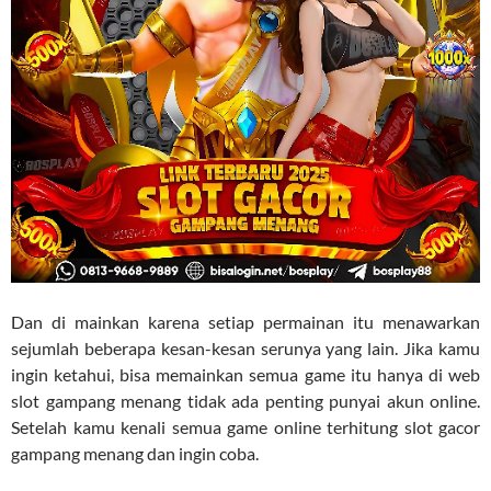
Dan di mainkan karena setiap permainan itu menawarkan
sejumlah beberapa kesan-kesan serunya yang lain. Jika kamu
ingin ketahui, bisa memainkan semua game itu hanya di web
slot gampang menang tidak ada penting punyai akun online.
Setelah kamu kenali semua game online terhitung slot gacor
gampang menang dan ingin coba.