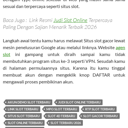
sesuai dan terpercaya seperti situs slot.
Baca Juga : Link Resmi
Judi Slot Online
Terpercaya
Paling Dengan Sajian Menarik Terbaik 2026
Langkah awal tentu kamu harus melawat Situs slot gacor lewat
mesin penelusuran Google atau melalui linknya. Website
agen
slot
ini gampang untuk diraih sampai kamu tidak
membutuhkan program situs ke-3 seperti VPN. Sesudah kamu
di halaman permulaannya situs. Karena itu kamu tinggal
membuat akun dengan mengeklik knop DAFTAR untuk
mengawali proses pembikinan akun.
AKUN DEMO SLOT TERBARU
JUDI SLOT ONLINE TERBARU
LINK SLOT TERBARU
MPO SLOT TERBARU
RTP SLOT TERBARU
SITUS SLOT TERBARU
SLOT 4D TERBARU
SLOT GACOR TERBARU
SLOT ONLINE TERBARU
SLOT TERBARU 2026