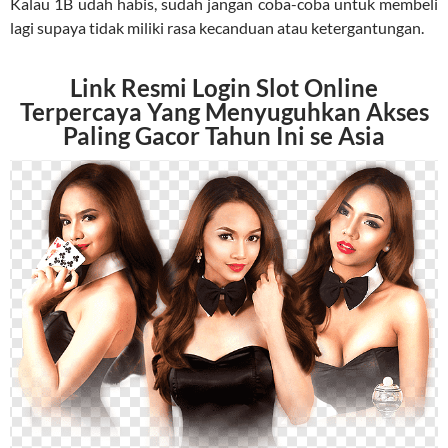
Kalau 1B udah habis, sudah jangan coba-coba untuk membeli
lagi supaya tidak miliki rasa kecanduan atau ketergantungan.
Link Resmi Login Slot Online
Terpercaya Yang Menyuguhkan Akses
Paling Gacor Tahun Ini se Asia