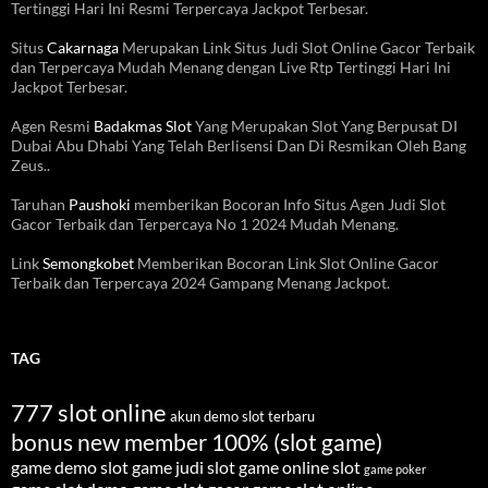
Tertinggi Hari Ini Resmi Terpercaya Jackpot Terbesar.
Situs
Cakarnaga
Merupakan Link Situs Judi Slot Online Gacor Terbaik
dan Terpercaya Mudah Menang dengan Live Rtp Tertinggi Hari Ini
Jackpot Terbesar.
Agen Resmi
Badakmas Slot
Yang Merupakan Slot Yang Berpusat DI
Dubai Abu Dhabi Yang Telah Berlisensi Dan Di Resmikan Oleh Bang
Zeus..
Taruhan
Paushoki
memberikan Bocoran Info Situs Agen Judi Slot
Gacor Terbaik dan Terpercaya No 1 2024 Mudah Menang.
Link
Semongkobet
Memberikan Bocoran Link Slot Online Gacor
Terbaik dan Terpercaya 2024 Gampang Menang Jackpot.
TAG
777 slot online
akun demo slot terbaru
bonus new member 100% (slot game)
game demo slot
game judi slot
game online slot
game poker