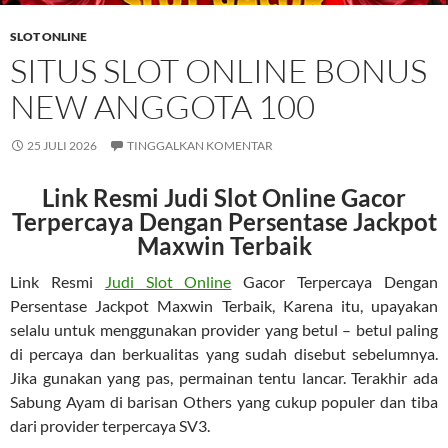
SLOT ONLINE
SITUS SLOT ONLINE BONUS
NEW ANGGOTA 100
25 JULI 2026
TINGGALKAN KOMENTAR
Link Resmi Judi Slot Online Gacor
Terpercaya Dengan Persentase Jackpot
Maxwin Terbaik
Link Resmi
Judi Slot Online
Gacor Terpercaya Dengan
Persentase Jackpot Maxwin Terbaik, Karena itu, upayakan
selalu untuk menggunakan provider yang betul – betul paling
di percaya dan berkualitas yang sudah disebut sebelumnya.
Jika gunakan yang pas, permainan tentu lancar. Terakhir ada
Sabung Ayam di barisan Others yang cukup populer dan tiba
dari provider terpercaya SV3.