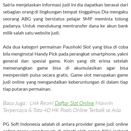
Satria menjelaskan informasi judi ini dia dapatkan berasal dari
sebagian orang di lingkungan tempat tinggalnya. Dia mengaku
seorang ABG yang berstatus pelajar SMP meminta tolong
padanya. Untuk mendukung mentransfer dana ke akun bank
milik salah satu website judi.
Ada dua kategori permainan Paushoki Slot yang bisa di coba
bila menginstal Handy Pick pada perangkat smartphone, yakni
general dan spesial game. Koin yang dit erima setelah
memenangkan game bisa di akumulasikan agar bisa
memperoleh pulsa secara gratis. Game slot merupakan game
judi online yang mengandalkan keberuntungan di dalam tiap
tiap putaran permainan.
Baca Juga : Link Resmi
Daftar Slot Online
Maxwin
Terpercaya & Toto 4D HK Pools Online Terbaik se Asia
PG Soft Indonesia adalah di antara provider game judi online
paling gacor yang banyak di minati oleh orang. Nilai jackpot