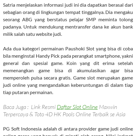
Satria menjelaskan informasi judi ini dia dapatkan berasal dari
sebagian orang di lingkungan tempat tinggalnya. Dia mengaku
seorang ABG yang berstatus pelajar SMP meminta tolong
padanya. Untuk mendukung mentransfer dana ke akun bank
milik salah satu website judi.
Ada dua kategori permainan Paushoki Slot yang bisa di coba
bila menginstal Handy Pick pada perangkat smartphone, yakni
general dan spesial game. Koin yang dit erima setelah
memenangkan game bisa di akumulasikan agar bisa
memperoleh pulsa secara gratis. Game slot merupakan game
judi online yang mengandalkan keberuntungan di dalam tiap
tiap putaran permainan.
Baca Juga : Link Resmi
Daftar Slot Online
Maxwin
Terpercaya & Toto 4D HK Pools Online Terbaik se Asia
PG Soft Indonesia adalah di antara provider game judi online
paling gacor yang banyak di minati oleh orang. Nilai jackpot