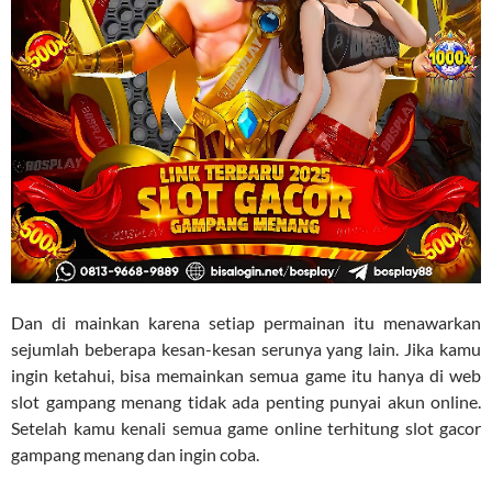
Dan di mainkan karena setiap permainan itu menawarkan
sejumlah beberapa kesan-kesan serunya yang lain. Jika kamu
ingin ketahui, bisa memainkan semua game itu hanya di web
slot gampang menang tidak ada penting punyai akun online.
Setelah kamu kenali semua game online terhitung slot gacor
gampang menang dan ingin coba.