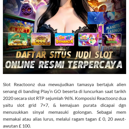
Slot Reactoonz dua mewujudkan tamasya bertajuk alien
senang di banding Play’n GO beserta di luncurkan saat tarikh
2020 secara slot RTP sejumlah 96%. Komposisi Reactoonz dua
yaitu slot grid 7×7, & kemajuan purata dicapai dgn
menusukkan sinyal memasuki golongan. Sebagai mem
memakai atau alias lurus, melalui ragam tagan £ 0, 20 awut-
awutan £ 100.