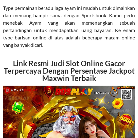
Type permainan beradu laga ayam ini mudah untuk dimainkan
dan memang hampir sama dengan Sportsbook. Kamu perlu
menebak Ayam yang akan memenangkan sebuah
pertandingan untuk mendapatkan uang bayaran. Ke enam
type barisan online di atas adalah beberapa macam online
yang banyak dicari.
Link Resmi Judi Slot Online Gacor
Terpercaya Dengan Persentase Jackpot
Maxwin Terbaik