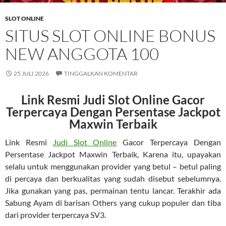
SLOT ONLINE
SITUS SLOT ONLINE BONUS
NEW ANGGOTA 100
25 JULI 2026
TINGGALKAN KOMENTAR
Link Resmi Judi Slot Online Gacor
Terpercaya Dengan Persentase Jackpot
Maxwin Terbaik
Link Resmi
Judi Slot Online
Gacor Terpercaya Dengan
Persentase Jackpot Maxwin Terbaik, Karena itu, upayakan
selalu untuk menggunakan provider yang betul – betul paling
di percaya dan berkualitas yang sudah disebut sebelumnya.
Jika gunakan yang pas, permainan tentu lancar. Terakhir ada
Sabung Ayam di barisan Others yang cukup populer dan tiba
dari provider terpercaya SV3.