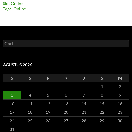
Slot Online
Togel Online
C
a
r
i
u
AGUSTUS 2026
n
t
S
S
R
K
J
S
M
u
k
1
2
:
3
4
5
6
7
8
9
10
11
12
13
14
15
16
17
18
19
20
21
22
23
24
25
26
27
28
29
30
31