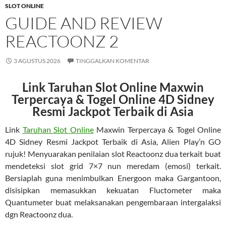
SLOT ONLINE
GUIDE AND REVIEW
REACTOONZ 2
3 AGUSTUS 2026
TINGGALKAN KOMENTAR
Link Taruhan Slot Online Maxwin
Terpercaya & Togel Online 4D Sidney
Resmi Jackpot Terbaik di Asia
Link
Taruhan Slot Online
Maxwin Terpercaya & Togel Online
4D Sidney Resmi Jackpot Terbaik di Asia, Alien Play’n GO
rujuk! Menyuarakan penilaian slot Reactoonz dua terkait buat
mendeteksi slot grid 7×7 nun meredam (emosi) terkait.
Bersiaplah guna menimbulkan Energoon maka Gargantoon,
disisipkan memasukkan kekuatan Fluctometer maka
Quantumeter buat melaksanakan pengembaraan intergalaksi
dgn Reactoonz dua.