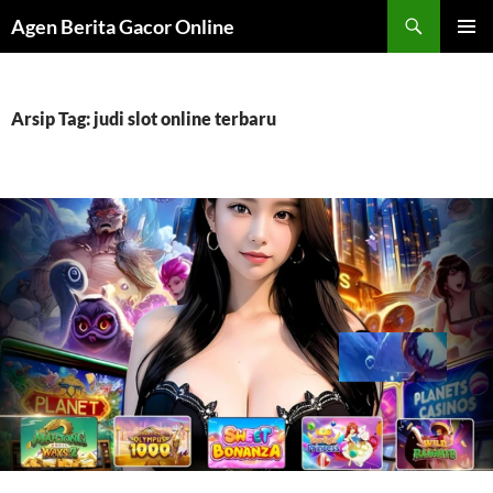
Langsung
Cari
Agen Berita Gacor Online
ke
MENU
isi
UTAMA
Arsip Tag: judi slot online terbaru