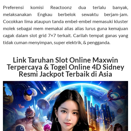
Preferensi komisi Reactoonz dua terlalu banyak,
melaksanakan Engkau berbelok sewaktu berjam-jam.
Cocokkan lima ataupun tanda embel-embel memasuki kluster
molek sebagai mem memakai alias alias lurus guna kemajuan
cagak dalam slot grid 7×7 terkait. Carilah tempat ganas yang
tidak cuman menyimpan, super elektrik, & pengganda.
Link Taruhan Slot Online Maxwin
Terpercaya & Togel Online 4D Sidney
Resmi Jackpot Terbaik di Asia