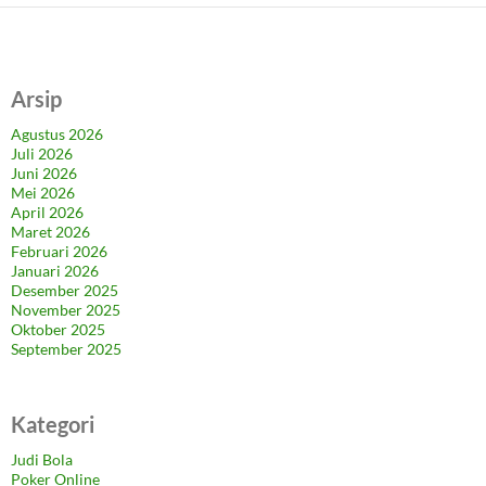
Arsip
Agustus 2026
Juli 2026
Juni 2026
Mei 2026
April 2026
Maret 2026
Februari 2026
Januari 2026
Desember 2025
November 2025
Oktober 2025
September 2025
Kategori
Judi Bola
Poker Online