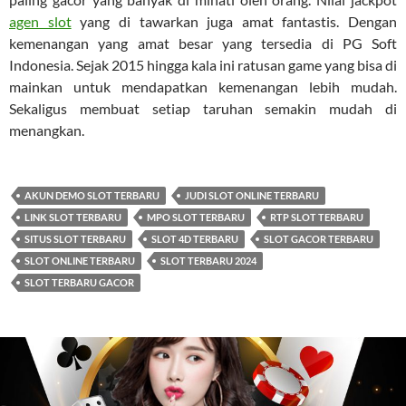
agen slot
yang di tawarkan juga amat fantastis. Dengan
kemenangan yang amat besar yang tersedia di PG Soft
Indonesia. Sejak 2015 hingga kala ini ratusan game yang bisa di
mainkan untuk mendapatkan kemenangan lebih mudah.
Sekaligus membuat setiap taruhan semakin mudah di
menangkan.
AKUN DEMO SLOT TERBARU
JUDI SLOT ONLINE TERBARU
LINK SLOT TERBARU
MPO SLOT TERBARU
RTP SLOT TERBARU
SITUS SLOT TERBARU
SLOT 4D TERBARU
SLOT GACOR TERBARU
SLOT ONLINE TERBARU
SLOT TERBARU 2024
SLOT TERBARU GACOR