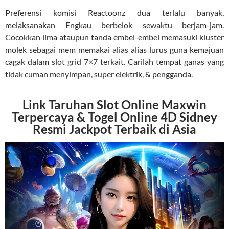
Preferensi komisi Reactoonz dua terlalu banyak,
melaksanakan Engkau berbelok sewaktu berjam-jam.
Cocokkan lima ataupun tanda embel-embel memasuki kluster
molek sebagai mem memakai alias alias lurus guna kemajuan
cagak dalam slot grid 7×7 terkait. Carilah tempat ganas yang
tidak cuman menyimpan, super elektrik, & pengganda.
Link Taruhan Slot Online Maxwin
Terpercaya & Togel Online 4D Sidney
Resmi Jackpot Terbaik di Asia