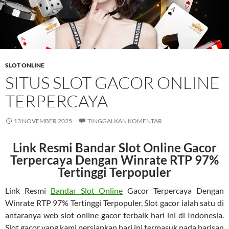
SLOT ONLINE
SITUS SLOT GACOR ONLINE
TERPERCAYA
13 NOVEMBER 2025
TINGGALKAN KOMENTAR
Link Resmi Bandar Slot Online Gacor
Terpercaya Dengan Winrate RTP 97%
Tertinggi Terpopuler
Link Resmi
Bandar Slot Online
Gacor Terpercaya Dengan
Winrate RTP 97% Tertinggi Terpopuler, Slot gacor ialah satu di
antaranya web slot online gacor terbaik hari ini di Indonesia.
Slot gacor yang kami persiapkan hari ini termasuk pada barisan