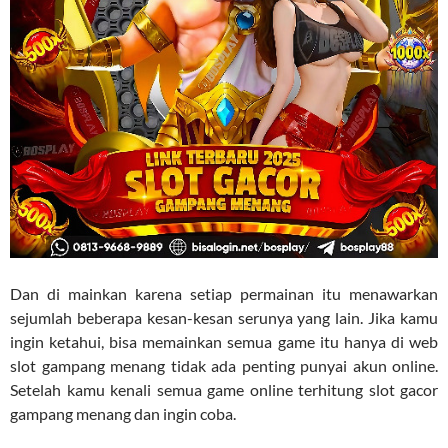
Dan di mainkan karena setiap permainan itu menawarkan
sejumlah beberapa kesan-kesan serunya yang lain. Jika kamu
ingin ketahui, bisa memainkan semua game itu hanya di web
slot gampang menang tidak ada penting punyai akun online.
Setelah kamu kenali semua game online terhitung slot gacor
gampang menang dan ingin coba.