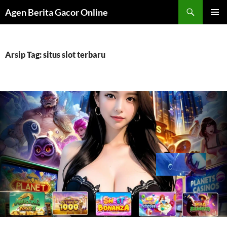
Langsung
Cari
Agen Berita Gacor Online
ke
MENU
isi
UTAMA
Arsip Tag: situs slot terbaru