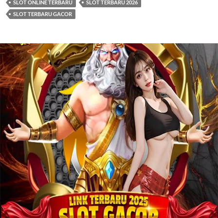
SLOT ONLINE TERBARU
SLOT TERBARU 2026
SLOT TERBARU GACOR