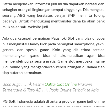
Satria menjelaskan informasi judi ini dia dapatkan berasal dari
sebagian orang di lingkungan tempat tinggalnya. Dia mengaku
seorang ABG yang berstatus pelajar SMP meminta tolong
padanya. Untuk mendukung mentransfer dana ke akun bank
milik salah satu website judi.
Ada dua kategori permainan Paushoki Slot yang bisa di coba
bila menginstal Handy Pick pada perangkat smartphone, yakni
general dan spesial game. Koin yang dit erima setelah
memenangkan game bisa di akumulasikan agar bisa
memperoleh pulsa secara gratis. Game slot merupakan game
judi online yang mengandalkan keberuntungan di dalam tiap
tiap putaran permainan.
Baca Juga : Link Resmi
Daftar Slot Online
Maxwin
Terpercaya & Toto 4D HK Pools Online Terbaik se Asia
PG Soft Indonesia adalah di antara provider game judi online
paling gacor yang banyak di minati oleh orang. Nilai jackpot