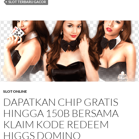
SLOT TERBARU GACOR
SLOT ONLINE
DAPATKAN CHIP GRATIS
HINGGA 150B BERSAMA
KLAIM KODE REDEEM
HIGGS DOMINO