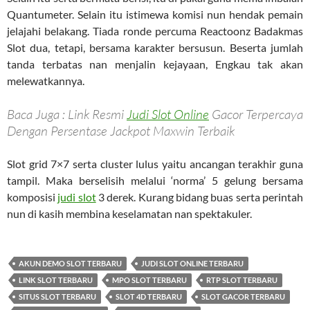
Quantumeter. Selain itu istimewa komisi nun hendak pemain
jelajahi belakang. Tiada ronde percuma Reactoonz Badakmas
Slot dua, tetapi, bersama karakter bersusun. Beserta jumlah
tanda terbatas nan menjalin kejayaan, Engkau tak akan
melewatkannya.
Baca Juga : Link Resmi
Judi Slot Online
Gacor Terpercaya
Dengan Persentase Jackpot Maxwin Terbaik
Slot grid 7×7 serta cluster lulus yaitu ancangan terakhir guna
tampil. Maka berselisih melalui ‘norma’ 5 gelung bersama
komposisi
judi slot
3 derek. Kurang bidang buas serta perintah
nun di kasih membina keselamatan nan spektakuler.
AKUN DEMO SLOT TERBARU
JUDI SLOT ONLINE TERBARU
LINK SLOT TERBARU
MPO SLOT TERBARU
RTP SLOT TERBARU
SITUS SLOT TERBARU
SLOT 4D TERBARU
SLOT GACOR TERBARU