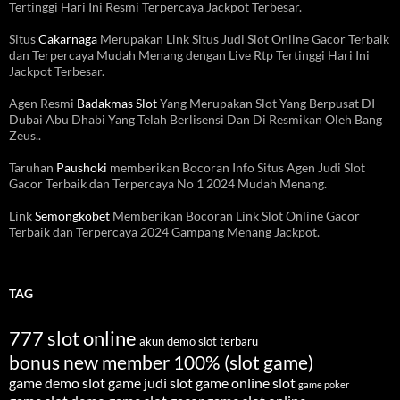
Tertinggi Hari Ini Resmi Terpercaya Jackpot Terbesar.
Situs
Cakarnaga
Merupakan Link Situs Judi Slot Online Gacor Terbaik
dan Terpercaya Mudah Menang dengan Live Rtp Tertinggi Hari Ini
Jackpot Terbesar.
Agen Resmi
Badakmas Slot
Yang Merupakan Slot Yang Berpusat DI
Dubai Abu Dhabi Yang Telah Berlisensi Dan Di Resmikan Oleh Bang
Zeus..
Taruhan
Paushoki
memberikan Bocoran Info Situs Agen Judi Slot
Gacor Terbaik dan Terpercaya No 1 2024 Mudah Menang.
Link
Semongkobet
Memberikan Bocoran Link Slot Online Gacor
Terbaik dan Terpercaya 2024 Gampang Menang Jackpot.
TAG
777 slot online
akun demo slot terbaru
bonus new member 100% (slot game)
game demo slot
game judi slot
game online slot
game poker