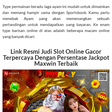
Type permainan beradu laga ayam ini mudah untuk dimainkan
dan memang hampir sama dengan Sportsbook. Kamu perlu
menebak Ayam yang akan memenangkan sebuah
pertandingan untuk mendapatkan uang bayaran. Ke enam
type barisan online di atas adalah beberapa macam online
yang banyak dicari.
Link Resmi Judi Slot Online Gacor
Terpercaya Dengan Persentase Jackpot
Maxwin Terbaik