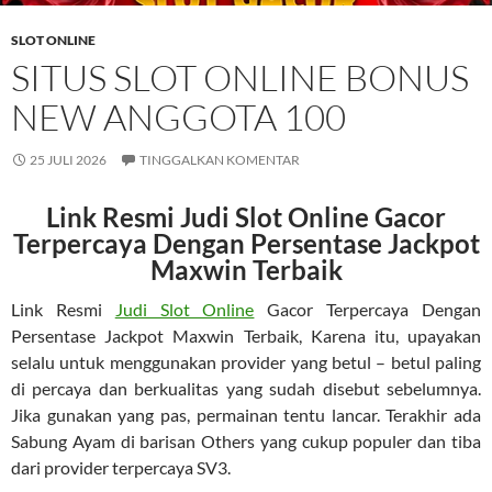
SLOT ONLINE
SITUS SLOT ONLINE BONUS
NEW ANGGOTA 100
25 JULI 2026
TINGGALKAN KOMENTAR
Link Resmi Judi Slot Online Gacor
Terpercaya Dengan Persentase Jackpot
Maxwin Terbaik
Link Resmi
Judi Slot Online
Gacor Terpercaya Dengan
Persentase Jackpot Maxwin Terbaik, Karena itu, upayakan
selalu untuk menggunakan provider yang betul – betul paling
di percaya dan berkualitas yang sudah disebut sebelumnya.
Jika gunakan yang pas, permainan tentu lancar. Terakhir ada
Sabung Ayam di barisan Others yang cukup populer dan tiba
dari provider terpercaya SV3.