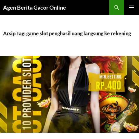
Langsung
Cari
Agen Berita Gacor Online
ke
MENU
isi
UTAMA
Arsip Tag: game slot penghasil uang langsung ke rekening