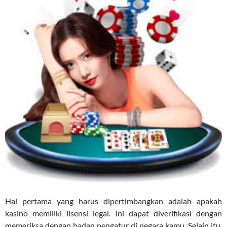
Hal pertama yang harus dipertimbangkan adalah apakah
kasino memiliki lisensi legal. Ini dapat diverifikasi dengan
memeriksa dengan badan pengatur di negara kamu. Selain itu,