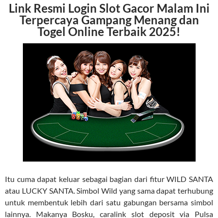
Link Resmi Login Slot Gacor Malam Ini
Terpercaya Gampang Menang dan
Togel Online Terbaik 2025!
Itu cuma dapat keluar sebagai bagian dari fitur WILD SANTA
atau LUCKY SANTA. Simbol Wild yang sama dapat terhubung
untuk membentuk lebih dari satu gabungan bersama simbol
lainnya. Makanya Bosku, caralink slot deposit via Pulsa