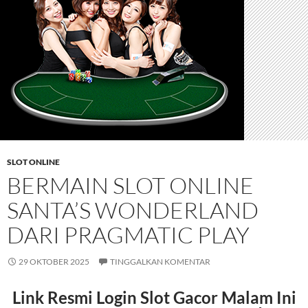
SLOT ONLINE
BERMAIN SLOT ONLINE
SANTA’S WONDERLAND
DARI PRAGMATIC PLAY
29 OKTOBER 2025
TINGGALKAN KOMENTAR
Link Resmi Login Slot Gacor Malam Ini