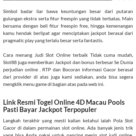
Simbol badar liar bawa keuntungan besar dari putaran
gulungan ekstra serta fitur freespin yang tidak terbatas. Main
bersama dengan beli fitur freespin free, hingga kemenangan
kamu hendak berlipat agar menciptakan jackpot berasal dari
pragmatic play yang terlalu besar serta fantastis.
Cara menang Judi Slot Online terbaik Tidak cuma mudah,
Slot88 juga memberikan Jackpot dan bonus terbesar Se Dunia
perjudian online . RTP dan Bocoran informasi Gacor berasal
dari provider di atas juga kami sediakan, anda bisa segera
mengklik menu game di bagian atas pada web ini.
Link Resmi Togel Online 4D Macau Pools
Pasti Bayar Jackpot Terpopuler
Langkah terakhir yang mesti kalian ketahui ialah Pola Slot
Gacor di dalam permainan slot online. Ada banyak jenis trik
yang bisa Anda pakai untuk pancing mesin slot judi online.