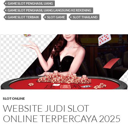
GAME SLOT PENGHASIL UANG
GAME SLOT PENGHASIL UANG LANGSUNG KE REKENING
GAME SLOT TERBAIK
SLOT GAME
SLOT THAILAND
SLOT ONLINE
WEBSITE JUDI SLOT
ONLINE TERPERCAYA 2025