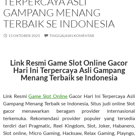
TERPERCAYA ASLI
GAMPANG MENANG
TERBAIK SE INDONESIA
15 OKTOBER 2025
TINGGALKAN KOMENTAR
Link Resmi Game Slot Online Gacor
Hari Ini Terpercaya Asli Gampang
Menang Terbaik se Indonesia
Link Resmi
Game Slot Online
Gacor Hari Ini Terpercaya Asli
Gampang Menang Terbaik se Indonesia, Situs judi online Slot
gacor menawarkan beragam provider internasional
terkemuka. Rekomendasi provider populer yang tersedia
terdiri dari Pragmatic, Reel Kingdom, Slot, Joker, Habanero,
Slot online, Micro Gaming, Hacksaw, Relax Gaming, Playngo,