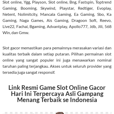
Slot online, Ygg, Playson, Slot online, Bng, Fastspin, Toptrend
Gaming, Booming, Skywind, Playstar, Redtiger, Evoplay,
Netent, Nolimitcity, Mancala Gaming, Ea Gaming, Sbo, Ka
Gaming, Naga Games, Ais Gaming, Dragoon Soft, Reevo,
Live22, Fachai, Bgaming, Advantplay, Apollo777, Jdb, Jili, 568
Win, dan Gmw.
Slot gacor memastikan para pemainnya merasakan variasi dan
kualitas terbaik dalam setiap putaran. Pilihan permainan slot
online yang sangat populer ini juga menawarkan nominal
taruhan paling terjangkau. Akses untuk seluruh provider yang
tersedia juga sangat responsif.
Link Resmi Game Slot Online Gacor
Hari Ini Terpercaya Asli Gampang
Menang Terbaik se Indonesia