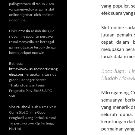
paling terbaru di tahun 2024
yang populer, s
yang menyediakan game slot
efek suara yan
online digemari oleh pecinta
slot online..
Slot online su
Link
Betnesia
adalah situs judi
jutaan pemain 
slot online gacor terpercaya
cepat dalam b
resmi menyediakan berbagai
game slot gacor terbaik dengan
melupakan pera
bonus jackpot maxwin
lunak dalam mem
Betnesia
https://www.asianescortlosang
Baca Juga : L
eles.com
merupakan situs slot
Mudah Maxwin 
gacor luar negeri server
Thailand dengan lisensi
Pragmatic Play, Slot88 & PG
Microgaming, Cry
Soft.
semuanya berk
yang menarik da
Slot
Paushoki
ialah Nama Situs
Game Slot Online Gacor
seluruh dunia
Penghasil Uang Terbaik Resmi
keuntungan dari
Terpercaya Live Rtp Tertinggi
permainan yang
Hari Ini.