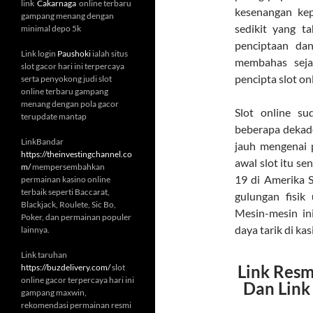
link
Cakarnaga
online terbaru
kesenangan kep
gampang menang dengan
sedikit yang t
minimal depo 5k
penciptaan dan
Link login
Paushoki
ialah situs
membahas seja
slot gacor hari ini terpercaya
pencipta slot on
serta penyokong judi slot
online terbaru gampang
menang dengan pola gacor
Slot online su
terupdate mantap
beberapa dekade
LinkBandar
jauh mengenai p
https://theinvestingchannel.co
awal slot itu se
m/
mempersembahkan
19 di Amerika 
permainan kasino online
terbaik seperti Baccarat,
gulungan fisik
Blackjack, Roulete, Sic Bo,
Mesin-mesin in
Poker, dan permainan populer
daya tarik di ka
lainnya.
Link taruhan
Link Resm
https://buzdelivery.com/
slot
online gacor terpercaya hari ini
Dan Link
gampang maxwin,
rekomendasi permainan resmi