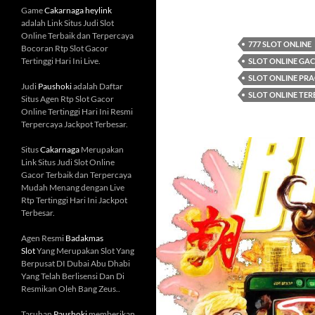
Game
Cakarnaga heylink
adalah Link Situs Judi Slot
Online Terbaik dan Terpercaya
777 SLOT ONLINE
Bocoran Rtp Slot Gacor
Tertinggi Hari Ini Live.
SLOT ONLINE GA
SLOT ONLINE PR
Judi
Paushoki
adalah Daftar
SLOT ONLINE TER
Situs Agen Rtp Slot Gacor
Online Tertinggi Hari Ini Resmi
Terpercaya Jackpot Terbesar.
Situs
Cakarnaga
Merupakan
Link Situs Judi Slot Online
Gacor Terbaik dan Terpercaya
Mudah Menang dengan Live
Rtp Tertinggi Hari Ini Jackpot
Terbesar.
Agen Resmi
Badakmas
Slot
Yang Merupakan Slot Yang
Berpusat DI Dubai Abu Dhabi
Yang Telah Berlisensi Dan Di
Resmikan Oleh Bang Zeus..
Taruhan
Paushoki
memberikan