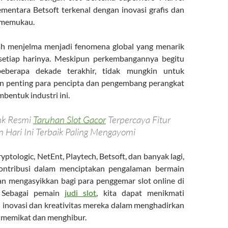
ementara Betsoft terkenal dengan inovasi grafis dan
g memukau.
dah menjelma menjadi fenomena global yang menarik
setiap harinya. Meskipun perkembangannya begitu
eberapa dekade terakhir, tidak mungkin untuk
n penting para pencipta dan pengembang perangkat
bentuk industri ini.
ink Resmi
Taruhan Slot Gacor
Terpercaya Fitur
Hari Ini Terbaik Paling Mengayomi
ptologic, NetEnt, Playtech, Betsoft, dan banyak lagi,
ontribusi dalam menciptakan pengalaman bermain
n mengasyikkan bagi para penggemar slot online di
. Sebagai pemain
judi slot
, kita dapat menikmati
 inovasi dan kreativitas mereka dalam menghadirkan
 memikat dan menghibur.