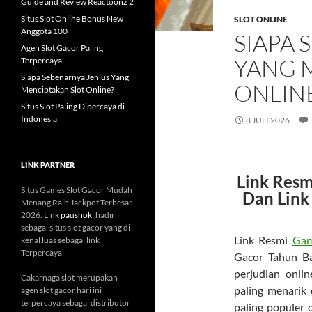
Guide and Review Reactoonz 2
Situs Slot Online Bonus New
SLOT ONLINE
Anggota 100
SIAPA 
Agen Slot Gacor Paling
YANG 
Terpercaya
Siapa Sebenarnya Jenius Yang
ONLIN
Menciptakan Slot Online?
Situs Slot Paling Dipercaya di
Indonesia
8 JULI 2026
LINK PARTNER
Link Resm
Situs Games Slot Gacor Mudah
Dan Link
Menang Raih Jackpot Terbesar
2026. Link
paushoki
hadir
sebagai situs slot gacor yang di
Link Resmi
Gam
kenal luas sebagai link
Terpercaya
Gacor Tahun Ba
perjudian onli
Cakarnaga slot merupakan
paling menarik 
agen slot gacor hari ini
terpercaya sebagai distributor
paling populer 