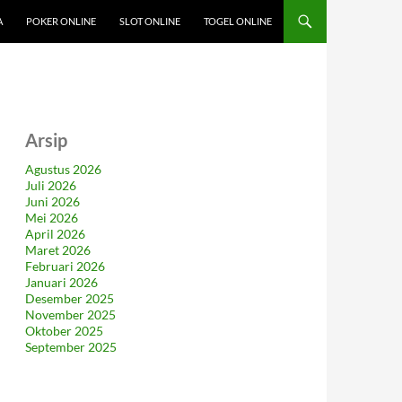
A
POKER ONLINE
SLOT ONLINE
TOGEL ONLINE
Arsip
Agustus 2026
Juli 2026
Juni 2026
Mei 2026
April 2026
Maret 2026
Februari 2026
Januari 2026
Desember 2025
November 2025
Oktober 2025
September 2025