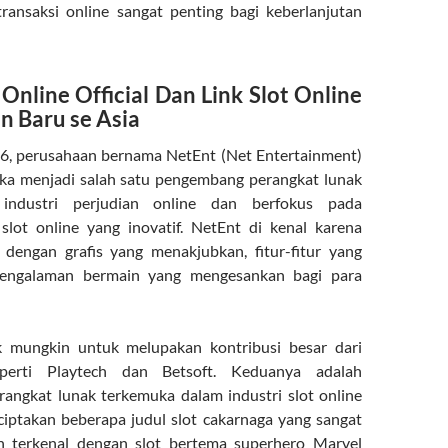
ansaksi online sangat penting bagi keberlanjutan
Online Official Dan Link Slot Online
n Baru se Asia
6, perusahaan bernama NetEnt (Net Entertainment)
eka menjadi salah satu pengembang perangkat lunak
industri perjudian online dan berfokus pada
lot online yang inovatif. NetEnt di kenal karena
 dengan grafis yang menakjubkan, fitur-fitur yang
pengalaman bermain yang mengesankan bagi para
dak mungkin untuk melupakan kontribusi besar dari
perti Playtech dan Betsoft. Keduanya adalah
angkat lunak terkemuka dalam industri slot online
iptakan beberapa judul slot cakarnaga yang sangat
ch terkenal dengan slot bertema superhero Marvel