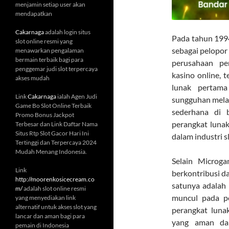
menjamin setiap user akan
mendapatkan
Cakarnaga
adalah login situs
Pada tahun 199
slot online resmi yang
sebagai pelopor
menawarkan pengalaman
bermain terbaik bagi para
perusahaan p
penggemar judi slot terpercaya
kasino online, 
akses mudah
lunak pertam
Link
Cakarnaga
ialah Agen Judi
sungguhan melalu
Game Bo Slot Online Terbaik
sederhana di 
Promo Bonus Jackpot
perangkat luna
Terbesar dan Link Daftar Nama
Situs Rtp Slot Gacor Hari Ini
dalam industri sl
Tertinggi dan Terpercaya 2024
Mudah Menang Indonesia.
Selain Microg
Link
berkontribusi d
http://moorenkosicecream.co
satunya adalah 
m/
adalah slot online resmi
muncul pada p
yang menyediakan link
alternatif untuk akses slot yang
perangkat luna
lancar dan aman bagi para
yang aman dal
pemain di Indonesia