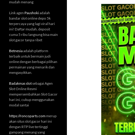
mudah menang
Link agen
Paushoki
adalah
bandar slot online depo 5k
terpercaya yang lagi viral hari
ini! Daftar mudah, deposit
cuma 5 ribu langsung bisa main
slot gacor tanpa ribet
Betnesia
adalah platform
terbaik untuk bermain judi
online dengan berbagai pilihan
permainan yang menarik dan
mengasyikkan.
Badakmas slot
sebagai Agen
Slot Online Resmi
mempersembahkan Slot Gacor
hari ini, cukup menggunakan
modal santai
https://roncoparts.com
merup
akan situs slot gacor hari ini
dengan RTP live tertinggi
gampang menang yang