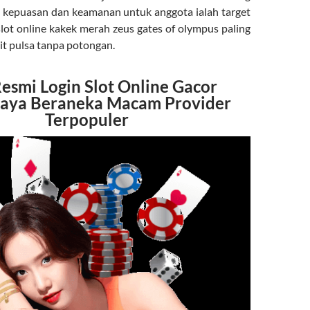
 kepuasan dan keamanan untuk anggota ialah target
lot online kakek merah zeus gates of olympus paling
it pulsa tanpa potongan.
Resmi Login Slot Online Gacor
caya Beraneka Macam Provider
Terpopuler