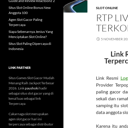
Guide and Review Reactoonz 2
Situs Slot Online Bonus New
SLOT ONLINE
Anggota 100
RTP LI
Agen Slot Gacor Paling
TERKO
Terpercaya
Siapa Sebenarnya Jenius Yang
Menciptakan Slot Online?
5 NOVEMBER 20
Situs Slot Paling Dipercaya di
Indonesia
Link 
Terper
LINK PARTNER
Link Resmi
Log
Situs Games Slot Gacor Mudah
Menang Raih Jackpot Terbesar
Provider Terpo
2026. Link
paushoki
hadir
paling gacor da
sebagai situs slot gacor yang di
sekali dan ramah
kenal luas sebagai link
Terpercaya
samping itu sl
data anggota sl
Cakarnaga slot merupakan
agen slot gacor hari ini
terpercaya sebagai distributor
Karena itu and