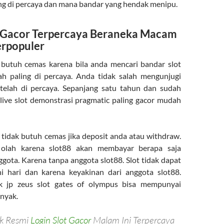
ing di percaya dan mana bandar yang hendak menipu.
 Gacor Terpercaya Beraneka Macam
erpopuler
 butuh cemas karena bila anda mencari bandar slot
ah paling di percaya. Anda tidak salah mengunjugi
 telah di percaya. Sepanjang satu tahun dan sudah
ive slot demonstrasi pragmatic paling gacor mudah
 tidak butuh cemas jika deposit anda atau withdraw.
 olah karena slot88 akan membayar berapa saja
ota. Karena tanpa anggota slot88. Slot tidak dapat
ni hari dan karena keyakinan dari anggota slot88.
 jp zeus slot gates of olympus bisa mempunyai
nyak.
nk Resmi
Login Slot Gacor
Malam Ini Terpercaya