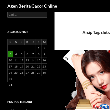
Cari
Agen Berita Gacor Online
C
Langsung
a
ke
r
isi
i
u
AGUSTUS 2026
Arsip Tag: slot 
n
t
S
S
R
K
J
S
M
u
1
2
k
:
3
4
5
6
7
8
9
10
11
12
13
14
15
16
17
18
19
20
21
22
23
24
25
26
27
28
29
30
31
« Jul
POS-POS TERBARU