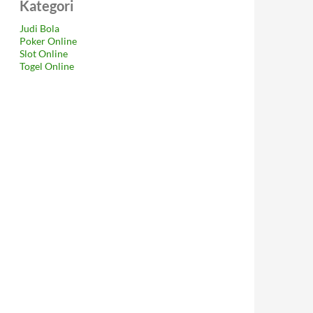
Kategori
Judi Bola
Poker Online
Slot Online
Togel Online