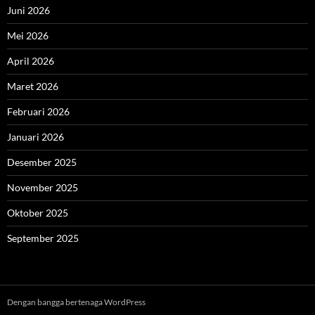
Juni 2026
Mei 2026
April 2026
Maret 2026
Februari 2026
Januari 2026
Desember 2025
November 2025
Oktober 2025
September 2025
Dengan bangga bertenaga WordPress