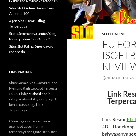
Guide and Review Reactoonz 2
Situs Slot Online Bonus New
Anggota 100
Agen Slot Gacor Paling
Terpercaya
Siapa Sebenarnya Jenius Yang
SLOT ONLINE
Menciptakan Slot Online?
FU FO
Situs Slot Paling Dipercaya di
ISOFTB
Indonesia
REVIE
LINK PARTNER
10 MARET 2026
Situs Games Slot Gacor Mudah
Menang Raih Jackpot Terbesar
Link Res
2026. Link
paushoki
hadir
Terperc
sebagai situs slot gacor yang di
kenal luas sebagai link
Terpercaya
Link Resmi
Plat
Cakarnaga slot merupakan
4D Hongkong P
agen slot gacor hari ini
terpercaya sebagai distributor
bahwasanya segal