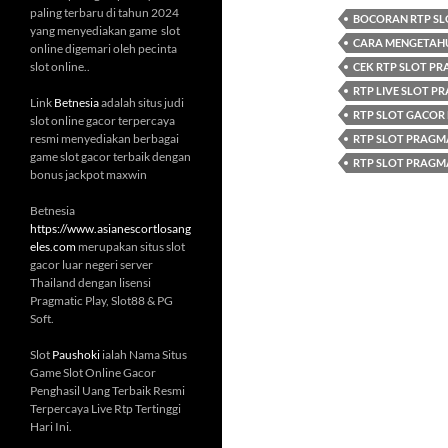
paling terbaru di tahun 2024
BOCORAN RTP SLO
yang menyediakan game slot
CARA MENGETAHU
online digemari oleh pecinta
slot online..
CEK RTP SLOT PR
RTP LIVE SLOT P
Link
Betnesia
adalah situs judi
RTP SLOT GACOR 
slot online gacor terpercaya
resmi menyediakan berbagai
RTP SLOT PRAGMA
game slot gacor terbaik dengan
RTP SLOT PRAGMA
bonus jackpot maxwin
Betnesia
https://www.asianescortlosang
eles.com
merupakan situs slot
gacor luar negeri server
Thailand dengan lisensi
Pragmatic Play, Slot88 & PG
Soft.
Slot
Paushoki
ialah Nama Situs
Game Slot Online Gacor
Penghasil Uang Terbaik Resmi
Terpercaya Live Rtp Tertinggi
Hari Ini.