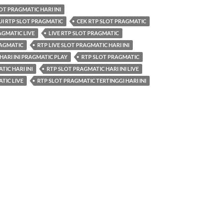
T PRAGMATIC HARI INI
I RTP SLOT PRAGMATIC
CEK RTP SLOT PRAGMATIC
AGMATIC LIVE
LIVE RTP SLOT PRAGMATIC
RAGMATIC
RTP LIVE SLOT PRAGMATIC HARI INI
HARI INI PRAGMATIC PLAY
RTP SLOT PRAGMATIC
TIC HARI INI
RTP SLOT PRAGMATIC HARI INI LIVE
TIC LIVE
RTP SLOT PRAGMATIC TERTINGGI HARI INI