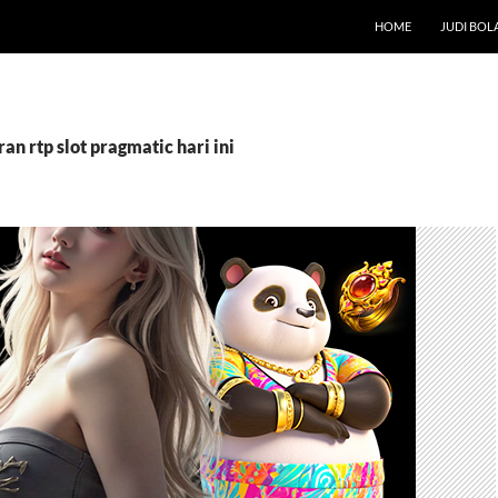
HOME
JUDI BOL
ran rtp slot pragmatic hari ini