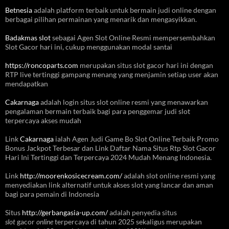
Betnesia
adalah platform terbaik untuk bermain judi online dengan
berbagai pilihan permainan yang menarik dan mengasyikkan.
Badakmas slot
sebagai Agen Slot Online Resmi mempersembahkan
Slot Gacor hari ini, cukup menggunakan modal santai
https://roncoparts.com
merupakan situs slot gacor hari ini dengan
RTP live tertinggi gampang menang yang menjamin setiap user akan
mendapatkan
Cakarnaga
adalah login situs slot online resmi yang menawarkan
pengalaman bermain terbaik bagi para penggemar judi slot
terpercaya akses mudah
Link
Cakarnaga
ialah Agen Judi Game Bo Slot Online Terbaik Promo
Bonus Jackpot Terbesar dan Link Daftar Nama Situs Rtp Slot Gacor
Hari Ini Tertinggi dan Terpercaya 2024 Mudah Menang Indonesia.
Link
http://moorenkosicecream.com/
adalah slot online resmi yang
menyediakan link alternatif untuk akses slot yang lancar dan aman
bagi para pemain di Indonesia
Situs
http://gerbangasia-up.com/
adalah penyedia situs
slot
gacor
online
terpercaya di tahun 2025 sekaligus merupakan