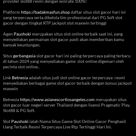
provider slot88 resmi dengan winrate 100%!
Platform
https://badakmasfun.shop
daftar situs slot gacor hari ini
yang terpercaya serta dikelola tim professional dari PG Soft slot
gacor dengan tingkat RTP jackpot slot maxwin tertinggi
Agen
Paushoki
merupakan situs slot online terbaik saat ini, yang
menyediakan permainan slot gacor pasti akan memberikan kamu
banyak keuntungan.
Situs
gerbangasia
slot gacor hari ini paling terpercaya paling terbaru
di tahun 2024 yang menyediakan game slot online digemari oleh
pecinta slot online..
Link
Betnesia
adalah situs judi slot online gacor terpercaya resmi
menyediakan berbagai game slot gacor terbaik dengan bonus jackpot
maxwin
Betnesia
https://www.asianescortlosangeles.com
merupakan situs
slot gacor luar negeri server Thailand dengan lisensi Pragmatic Play,
Slot88 & PG Soft.
Slot
Paushoki
ialah Nama Situs Game Slot Online Gacor Penghasil
Uang Terbaik Resmi Terpercaya Live Rtp Tertinggi Hari Ini.