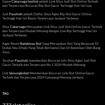
Game
Cakarnaga heylink
adalah Link Situs Judi Slot Online Terbaik
dan Terpercaya Bocoran Rtp Slot Gacor Tertinggi Hari Ini Live.
Judi
Paushoki
adalah Daftar Situs Agen Rtp Slot Gacor Online
Tertinggi Hari Ini Resmi Terpercaya Jackpot Terbesar.
Situs
Cakarnaga
Merupakan Link Situs Judi Slot Online Gacor Terbaik
dan Terpercaya Mudah Menang dengan Live Rtp Tertinggi Hari Ini
Jackpot Terbesar.
Agen Resmi
Badakmas Slot
Yang Merupakan Slot Yang Berpusat DI
Dubai Abu Dhabi Yang Telah Berlisensi Dan Di Resmikan Oleh Bang
Zeus..
Taruhan
Paushoki
memberikan Bocoran Info Situs Agen Judi Slot
Gacor Terbaik dan Terpercaya No 1 2024 Mudah Menang.
Link
Semongkobet
Memberikan Bocoran Link Slot Online Gacor
Terbaik dan Terpercaya 2024 Gampang Menang Jackpot.
TAG