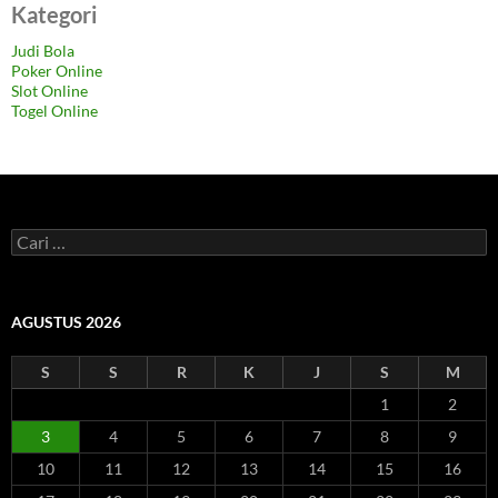
Kategori
Judi Bola
Poker Online
Slot Online
Togel Online
C
a
r
i
u
AGUSTUS 2026
n
t
S
S
R
K
J
S
M
u
k
1
2
:
3
4
5
6
7
8
9
10
11
12
13
14
15
16