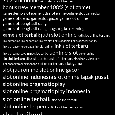
777 slot online
akun demo slot terbaru
bonus new member 100% (slot game)
game demo slot
game judi slot
game online slot
game poker
game slot demo
game slot gacor
game slot online
game slot penghasil uang
game slot penghasil uang langsung ke rekening
judi slot online
game slot terbaik
judi slot online terbaru
link demo slot
link gacor slot
link rtp slot
link slot demo
link slot gacor hari ini
link slot terbaru
link slot gacor terpercaya
link slot online
online slot
mpo slot terbaru
link slot terpercaya
poker online
rtp slot terbaru
situs slot terbaru
slot 4d terbaru
slot depo 25 bonus 25
slot game
slot gacor terbaru
slot gacor gampang menang
slot judi online
slot online gacor
slot online indonesia
slot online lapak pusat
slot online pragmatic play
slot online pragmatic play indonesia
slot online terbaik
slot online terbaru
slot online terpercaya
slot terbaru gacor
slot thailand