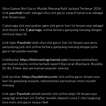
Situs Games Slot Gacor Mudah Menang Raih Jackpot Terbesar 2026.
Link
paushoki
hadir sebagai situs slot gacor yang di kenal luas sebagai
link Terpercaya
Cakarnaga slot merupakan agen slot gacor hari ini terpercaya sebagai
distributor link
Cakarnaga
online terbaru gampang menang dengan
minimal depo 5k
Link login
Paushoki
ialah situs slot gacor hari ini terpercaya serta
penyokong judi slot online terbaru gampang menang dengan pola
gacor terupdate mantap
LinkBandar
https://theinvestingchannel.com/
mempersembahkan
permainan kasino online terbaik seperti Baccarat, Blackjack, Roulete,
Sic Bo, Poker, dan permainan populer lainnya.
Link taruhan
https://buzdelivery.com/
slot online gacor terpercaya
hari ini gampang maxwin, rekomendasi permainan resmi mudah
menang
Link agen
Paushoki
adalah bandar slot online depo 5k terpercaya
yang lagi viral hari ini! Daftar mudah, deposit cuma 5 ribu langsung
bisa main slot gacor tanpa ribet