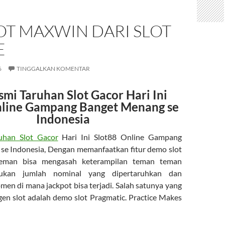
OT MAXWIN DARI SLOT
E
6
TINGGALKAN KOMENTAR
smi Taruhan Slot Gacor Hari Ini
nline Gampang Banget Menang se
Indonesia
uhan Slot Gacor
Hari Ini Slot88 Online Gampang
se Indonesia, Dengan memanfaatkan fitur demo slot
teman bisa mengasah keterampilan teman teman
ukan jumlah nominal yang dipertaruhkan dan
n di mana jackpot bisa terjadi. Salah satunya yang
agen slot adalah demo slot Pragmatic. Practice Makes