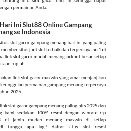
u tentang info slot gacor hari ini sehingga dapat
engan permainan Anda.
 Hari Ini Slot88 Online Gampang
ang se Indonesia
itus slot gacor gampang menang hari ini yang paling
 member situs judi slot terbaik dan terpercaya no 1 di
na link slot gacor mudah menang jackpot besar setiap
utaan rupiah.
akan link slot gacor maxwin yang amat menjanjikan
an keunggulan permainan gampang menang terpercaya
tahun 2026.
 link slot gacor gampang menang paling hits 2025 dan
ng kami sediakan 100% resmi dengan winrate rtp
.0% di jamin mudah menang maxwin di setiap
adi tunggu apa lagi? daftar situs slot resmi