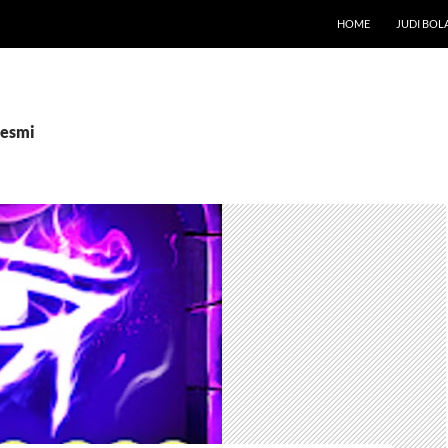
HOME
JUDI BOL
resmi