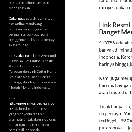
tahu lebih dul
menjamin setiap user akan
menyesuaikan d
mendapatkan
Cakarnaga
adalah login situs
Link Resmi
slot online resmi yang
menawarkan pengalaman
Banget Men
bermain terbaik bagi para
penggemar judi slot terpercaya
SLOT88 adalah s
akses mudah
banyak di minati
Link
Cakarnaga
ialah Agen Judi
Indonesia. Kare
Game Bo Slot Online Terbaik
harinya hingga j
Promo Bonus Jackpot
Terbesar dan Link Daftar Nama
Situs Rtp Slot Gacor Hari Ini
Kami juga merup
Tertinggi dan Terpercaya 2024
hari ini. Deng
Mudah Menang Indonesia.
atau trusted di 
Link
http://moorenkosicecream.co
Tidak hanya itu,
m/
adalah slot online resmi
terpercaya. Ya
yang menyediakan link
alternatif untuk akses slot yang
tertinggi 99
lancar dan aman bagi para
putarannya, j
pemain di Indonesia