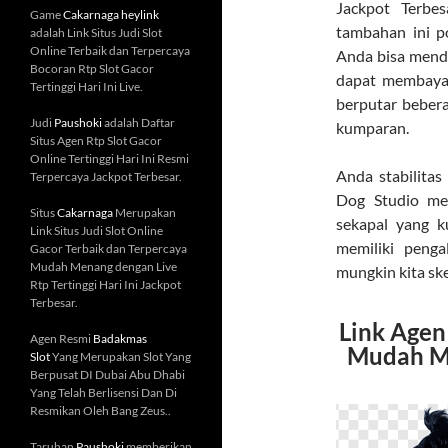
Jackpot Terbe
Game
Cakarnaga heylink
tambahan ini po
adalah Link Situs Judi Slot
Online Terbaik dan Terpercaya
Anda bisa mend
Bocoran Rtp Slot Gacor
dapat membayan
Tertinggi Hari Ini Live.
berputar beber
Judi
Paushoki
adalah Daftar
kumparan.
Situs Agen Rtp Slot Gacor
Online Tertinggi Hari Ini Resmi
Anda stabilita
Terpercaya Jackpot Terbesar.
Dog Studio mem
Situs
Cakarnaga
Merupakan
sekapal yang k
Link Situs Judi Slot Online
memiliki peng
Gacor Terbaik dan Terpercaya
Mudah Menang dengan Live
mungkin kita ske
Rtp Tertinggi Hari Ini Jackpot
Terbesar.
Link Agen 
Agen Resmi
Badakmas
Mudah Ma
Slot
Yang Merupakan Slot Yang
Berpusat DI Dubai Abu Dhabi
Yang Telah Berlisensi Dan Di
Resmikan Oleh Bang Zeus..
Taruhan
Paushoki
memberikan