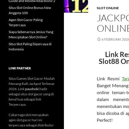
Guide and Review Reactoonz 2
Situs Slot Online Bonus New
SLOT ONLINE
Anggota 100
JACKP
Agen Slot Gacor Paling
ONLIN
Terpercaya
Siapa Sebenarnya Jenius Yang
Menciptakan Slot Online?
6 FEBRUARI 202
Situs Slot Paling Dipercaya di
Indonesia
Link Re
Slot88 O
LINK PARTNER
Link Resmi
Tar
Situs Games Slot Gacor Mudah
Menang Raih Jackpot Terbesar
Banget Menang 
2026. Link
paushoki
hadir
online teman-
sebagai situs slot gacor yang di
dalam menent
kenal luas sebagai link
Terpercaya
menentukan mome
bisa dicoba di 
Cakarnaga slot merupakan
Perfect!
agen slot gacor hari ini
terpercaya sebagai distributor