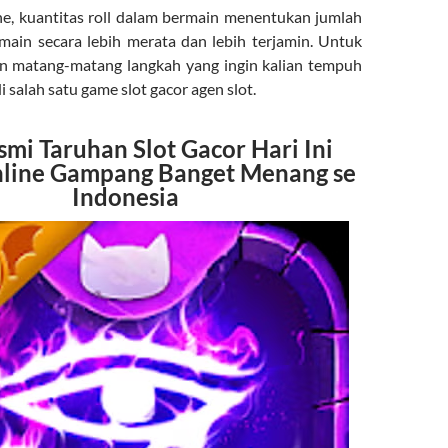
ne, kuantitas roll dalam bermain menentukan jumlah
ain secara lebih merata dan lebih terjamin. Untuk
an matang-matang langkah yang ingin kalian tempuh
 salah satu game slot gacor agen slot.
smi Taruhan Slot Gacor Hari Ini
nline Gampang Banget Menang se
Indonesia