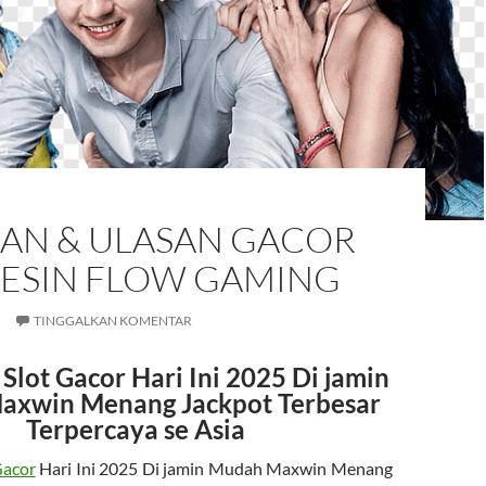
AN & ULASAN GACOR
MESIN FLOW GAMING
5
TINGGALKAN KOMENTAR
Slot Gacor Hari Ini 2025 Di jamin
xwin Menang Jackpot Terbesar
Terpercaya se Asia
Gacor
Hari Ini 2025 Di jamin Mudah Maxwin Menang