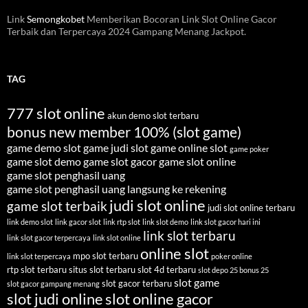
Link
Semongkobet
Memberikan Bocoran Link Slot Online Gacor
Terbaik dan Terpercaya 2024 Gampang Menang Jackpot.
TAG
777 slot online
akun demo slot terbaru
bonus new member 100% (slot game)
game demo slot
game judi slot
game online slot
game poker
game slot demo
game slot gacor
game slot online
game slot penghasil uang
game slot penghasil uang langsung ke rekening
judi slot online
game slot terbaik
judi slot online terbaru
link demo slot
link gacor slot
link rtp slot
link slot demo
link slot gacor hari ini
link slot terbaru
link slot gacor terpercaya
link slot online
online slot
mpo slot terbaru
link slot terpercaya
poker online
rtp slot terbaru
situs slot terbaru
slot 4d terbaru
slot depo 25 bonus 25
slot game
slot gacor terbaru
slot gacor gampang menang
slot judi online
slot online gacor