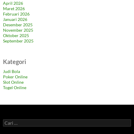
April 2026
Maret 2026
Februari 2026
Januari 2026
Desember 2025
November 2025
Oktober 2025
September 2025
Kategori
Judi Bola
Poker Online
Slot Online
Togel Online
C
a
r