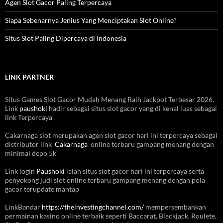
Agen Slot Gacor Paling Terpercaya
Siapa Sebenarnya Jenius Yang Menciptakan Slot Online?
Situs Slot Paling Dipercaya di Indonesia
LINK PARTNER
Situs Games Slot Gacor Mudah Menang Raih Jackpot Terbesar 2026.
Link
paushoki
hadir sebagai situs slot gacor yang di kenal luas sebagai
link Terpercaya
Cakarnaga slot merupakan agen slot gacor hari ini terpercaya sebagai
distributor link
Cakarnaga
online terbaru gampang menang dengan
minimal depo 5k
Link login
Paushoki
ialah situs slot gacor hari ini terpercaya serta
penyokong judi slot online terbaru gampang menang dengan pola
gacor terupdate mantap
LinkBandar
https://theinvestingchannel.com/
mempersembahkan
permainan kasino online terbaik seperti Baccarat, Blackjack, Roulete,