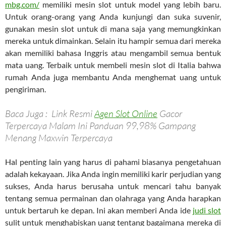
mbg.com/
memiliki mesin slot untuk model yang lebih baru.
Untuk orang-orang yang Anda kunjungi dan suka suvenir,
gunakan mesin slot untuk di mana saja yang memungkinkan
mereka untuk dimainkan. Selain itu hampir semua dari mereka
akan memiliki bahasa Inggris atau mengambil semua bentuk
mata uang. Terbaik untuk membeli mesin slot di Italia bahwa
rumah Anda juga membantu Anda menghemat uang untuk
pengiriman.
Baca Juga : Link Resmi
Agen Slot Online
Gacor
Terpercaya Malam Ini Panduan 99,98% Gampang
Menang Maxwin Terpercaya
Hal penting lain yang harus di pahami biasanya pengetahuan
adalah kekayaan. Jika Anda ingin memiliki karir perjudian yang
sukses, Anda harus berusaha untuk mencari tahu banyak
tentang semua permainan dan olahraga yang Anda harapkan
untuk bertaruh ke depan. Ini akan memberi Anda ide
judi slot
sulit untuk menghabiskan uang tentang bagaimana mereka di