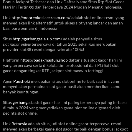
Bonus Jackpot Terbesar dan Link Daftar Nama Situs Rtp Slot Gacor
Hari Ini Tertinggi dan Terpercaya 2024 Mudah Menang Indonesia.
Link
http://moorenkosicecream.com/
adalah slot online resmi yang
menyediakan link alternatif untuk akses slot yang lancar dan aman
bagi para pemain di Indonesia
Situs
http://gerbangasia-up.com/
adalah penyedia situs
slot
gacor
online
terpercaya di tahun 2025 sekaligus merupakan
provider slot88 resmi dengan winrate 100%!
Platform
https://badakmasfun.shop
daftar situs slot gacor hari ini
yang terpercaya serta dikelola tim professional dari PG Soft slot
gacor dengan tingkat RTP jackpot slot maxwin tertinggi
Agen
Paushoki
merupakan situs slot online terbaik saat ini, yang
menyediakan permainan slot gacor pasti akan memberikan kamu
banyak keuntungan.
Situs
gerbangasia
slot gacor hari ini paling terpercaya paling terbaru
di tahun 2024 yang menyediakan game slot online digemari oleh
pecinta slot online..
Link
Betnesia
adalah situs judi slot online gacor terpercaya resmi
menyediakan berbagai game slot gacor terbaik dengan bonus jackpot