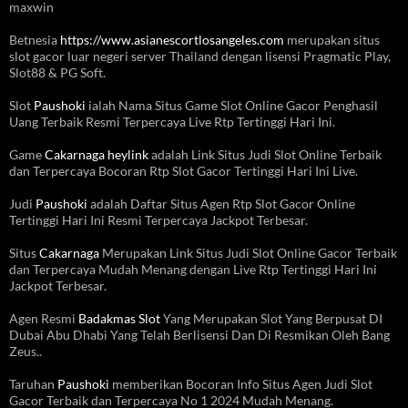
maxwin
Betnesia
https://www.asianescortlosangeles.com
merupakan situs
slot gacor luar negeri server Thailand dengan lisensi Pragmatic Play,
Slot88 & PG Soft.
Slot
Paushoki
ialah Nama Situs Game Slot Online Gacor Penghasil
Uang Terbaik Resmi Terpercaya Live Rtp Tertinggi Hari Ini.
Game
Cakarnaga heylink
adalah Link Situs Judi Slot Online Terbaik
dan Terpercaya Bocoran Rtp Slot Gacor Tertinggi Hari Ini Live.
Judi
Paushoki
adalah Daftar Situs Agen Rtp Slot Gacor Online
Tertinggi Hari Ini Resmi Terpercaya Jackpot Terbesar.
Situs
Cakarnaga
Merupakan Link Situs Judi Slot Online Gacor Terbaik
dan Terpercaya Mudah Menang dengan Live Rtp Tertinggi Hari Ini
Jackpot Terbesar.
Agen Resmi
Badakmas Slot
Yang Merupakan Slot Yang Berpusat DI
Dubai Abu Dhabi Yang Telah Berlisensi Dan Di Resmikan Oleh Bang
Zeus..
Taruhan
Paushoki
memberikan Bocoran Info Situs Agen Judi Slot
Gacor Terbaik dan Terpercaya No 1 2024 Mudah Menang.