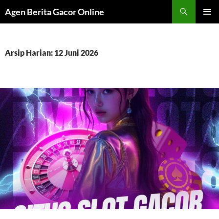
Langsung
Cari
Agen Berita Gacor Online
ke
MENU
isi
UTAMA
Arsip Harian: 12 Juni 2026