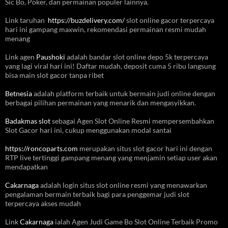
Sic Bo, Poker, dan permainan populer lainnya.
Link taruhan
https://buzdelivery.com/
slot online gacor terpercaya
hari ini gampang maxwin, rekomendasi permainan resmi mudah
menang
Link agen
Paushoki
adalah bandar slot online depo 5k terpercaya
yang lagi viral hari ini! Daftar mudah, deposit cuma 5 ribu langsung
bisa main slot gacor tanpa ribet
Betnesia
adalah platform terbaik untuk bermain judi online dengan
berbagai pilihan permainan yang menarik dan mengasyikkan.
Badakmas slot
sebagai Agen Slot Online Resmi mempersembahkan
Slot Gacor hari ini, cukup menggunakan modal santai
https://roncoparts.com
merupakan situs slot gacor hari ini dengan
RTP live tertinggi gampang menang yang menjamin setiap user akan
mendapatkan
Cakarnaga
adalah login situs slot online resmi yang menawarkan
pengalaman bermain terbaik bagi para penggemar judi slot
terpercaya akses mudah
Link
Cakarnaga
ialah Agen Judi Game Bo Slot Online Terbaik Promo