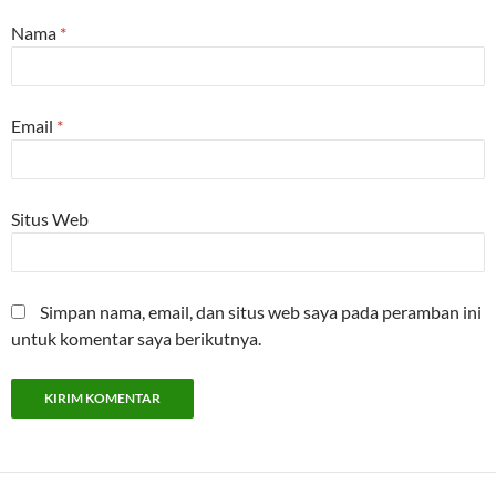
Nama
*
Email
*
Situs Web
Simpan nama, email, dan situs web saya pada peramban ini
untuk komentar saya berikutnya.