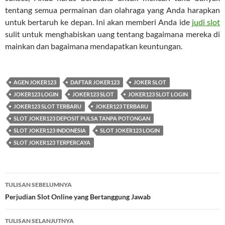
tentang semua permainan dan olahraga yang Anda harapkan
untuk bertaruh ke depan. Ini akan memberi Anda ide
judi slot
sulit untuk menghabiskan uang tentang bagaimana mereka di
mainkan dan bagaimana mendapatkan keuntungan.
AGEN JOKER123
DAFTAR JOKER123
JOKER SLOT
JOKER123 LOGIN
JOKER123 SLOT
JOKER123 SLOT LOGIN
JOKER123 SLOT TERBARU
JOKER123 TERBARU
SLOT JOKER123 DEPOSIT PULSA TANPA POTONGAN
SLOT JOKER123 INDONESIA
SLOT JOKER123 LOGIN
SLOT JOKER123 TERPERCAYA
TULISAN SEBELUMNYA
Navigasi
Perjudian Slot Online yang Bertanggung Jawab
Tulisan
TULISAN SELANJUTNYA