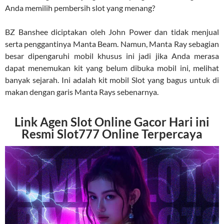
Anda memilih pembersih slot yang menang?
BZ Banshee diciptakan oleh John Power dan tidak menjual
serta penggantinya Manta Beam. Namun, Manta Ray sebagian
besar dipengaruhi mobil khusus ini jadi jika Anda merasa
dapat menemukan kit yang belum dibuka mobil ini, melihat
banyak sejarah. Ini adalah kit mobil Slot yang bagus untuk di
makan dengan garis Manta Rays sebenarnya.
Link Agen Slot Online Gacor Hari ini
Resmi Slot777 Online Terpercaya