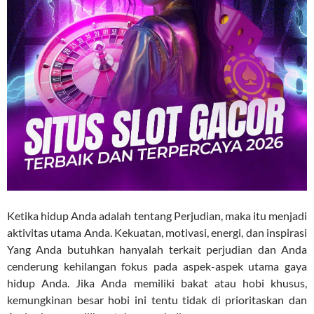
Ketika hidup Anda adalah tentang Perjudian, maka itu menjadi
aktivitas utama Anda. Kekuatan, motivasi, energi, dan inspirasi
Yang Anda butuhkan hanyalah terkait perjudian dan Anda
cenderung kehilangan fokus pada aspek-aspek utama gaya
hidup Anda. Jika Anda memiliki bakat atau hobi khusus,
kemungkinan besar hobi ini tentu tidak di prioritaskan dan