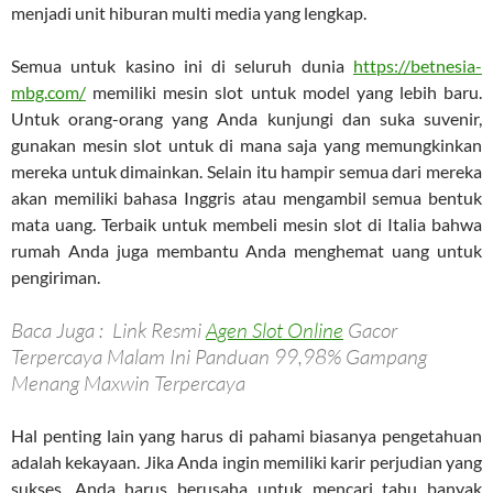
menjadi unit hiburan multi media yang lengkap.
Semua untuk kasino ini di seluruh dunia
https://betnesia-
mbg.com/
memiliki mesin slot untuk model yang lebih baru.
Untuk orang-orang yang Anda kunjungi dan suka suvenir,
gunakan mesin slot untuk di mana saja yang memungkinkan
mereka untuk dimainkan. Selain itu hampir semua dari mereka
akan memiliki bahasa Inggris atau mengambil semua bentuk
mata uang. Terbaik untuk membeli mesin slot di Italia bahwa
rumah Anda juga membantu Anda menghemat uang untuk
pengiriman.
Baca Juga : Link Resmi
Agen Slot Online
Gacor
Terpercaya Malam Ini Panduan 99,98% Gampang
Menang Maxwin Terpercaya
Hal penting lain yang harus di pahami biasanya pengetahuan
adalah kekayaan. Jika Anda ingin memiliki karir perjudian yang
sukses, Anda harus berusaha untuk mencari tahu banyak