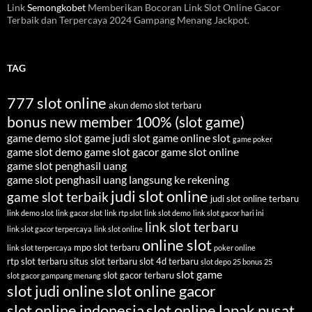
Link
Semongkobet
Memberikan Bocoran Link Slot Online Gacor
Terbaik dan Terpercaya 2024 Gampang Menang Jackpot.
TAG
777 slot online
akun demo slot terbaru
bonus new member 100% (slot game)
game demo slot
game judi slot
game online slot
game poker
game slot demo
game slot gacor
game slot online
game slot penghasil uang
game slot penghasil uang langsung ke rekening
judi slot online
game slot terbaik
judi slot online terbaru
link demo slot
link gacor slot
link rtp slot
link slot demo
link slot gacor hari ini
link slot terbaru
link slot gacor terpercaya
link slot online
online slot
mpo slot terbaru
link slot terpercaya
poker online
rtp slot terbaru
situs slot terbaru
slot 4d terbaru
slot depo 25 bonus 25
slot game
slot gacor terbaru
slot gacor gampang menang
slot judi online
slot online gacor
slot online indonesia
slot online lapak pusat