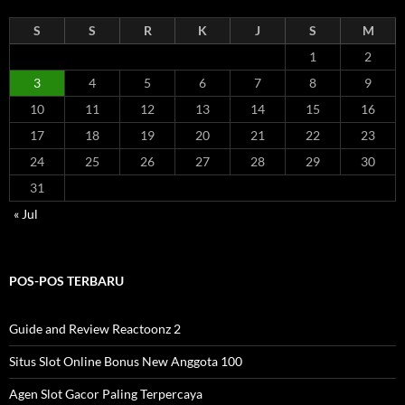
n
t
S
S
R
K
J
S
M
u
k
1
2
:
3
4
5
6
7
8
9
10
11
12
13
14
15
16
17
18
19
20
21
22
23
24
25
26
27
28
29
30
31
« Jul
POS-POS TERBARU
Guide and Review Reactoonz 2
Situs Slot Online Bonus New Anggota 100
Agen Slot Gacor Paling Terpercaya