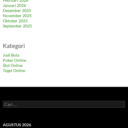
Februari 2026
Januari 2026
Desember 2025
November 2025
Oktober 2025
September 2025
Kategori
Judi Bola
Poker Online
Slot Online
Togel Online
C
a
r
i
u
AGUSTUS 2026