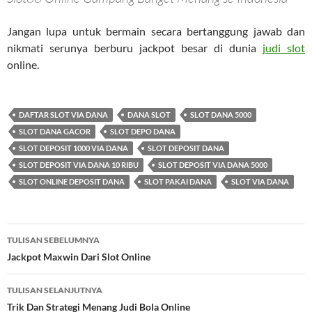
Jangan lupa untuk bermain secara bertanggung jawab dan
nikmati serunya berburu jackpot besar di dunia
judi slot
online.
DAFTAR SLOT VIA DANA
DANA SLOT
SLOT DANA 5000
SLOT DANA GACOR
SLOT DEPO DANA
SLOT DEPOSIT 1000 VIA DANA
SLOT DEPOSIT DANA
SLOT DEPOSIT VIA DANA 10 RIBU
SLOT DEPOSIT VIA DANA 5000
SLOT ONLINE DEPOSIT DANA
SLOT PAKAI DANA
SLOT VIA DANA
TULISAN SEBELUMNYA
Navigasi
Jackpot Maxwin Dari Slot Online
Tulisan
TULISAN SELANJUTNYA
Trik Dan Strategi Menang Judi Bola Online