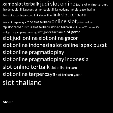
judi slot online
game slot terbaik
judi slot online terbaru
link demo slot
link gacor slot
link rtp slot
link slot demo
link slot gacor hari ini
link slot terbaru
link slot gacor terpercaya
link slot online
online slot
mpo slot terbaru
link slot terpercaya
poker online
rtp slot terbaru
situs slot terbaru
slot 4d terbaru
slot depo 25 bonus 25
slot game
slot gacor terbaru
slot gacor gampang menang
slot judi online
slot online gacor
slot online indonesia
slot online lapak pusat
slot online pragmatic play
slot online pragmatic play indonesia
slot online terbaik
slot online terbaru
slot online terpercaya
slot terbaru gacor
slot thailand
ARSIP