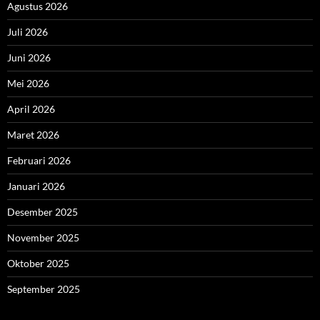
Agustus 2026
Juli 2026
Juni 2026
Mei 2026
April 2026
Maret 2026
Februari 2026
Januari 2026
Desember 2025
November 2025
Oktober 2025
September 2025