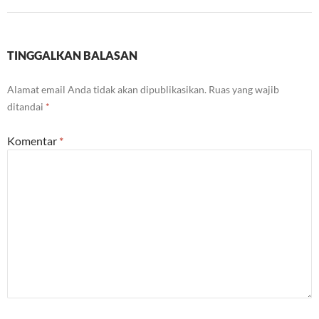
TINGGALKAN BALASAN
Alamat email Anda tidak akan dipublikasikan.
Ruas yang wajib
ditandai
*
Komentar
*