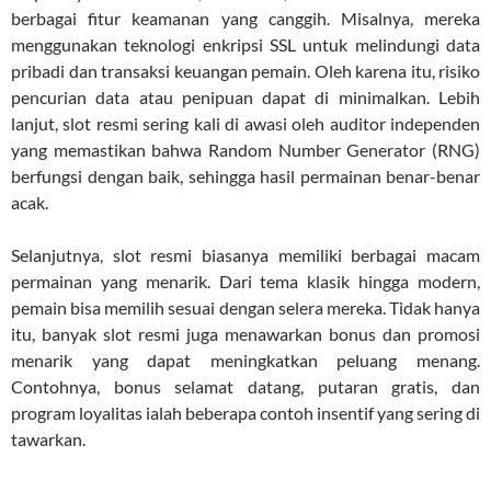
berbagai fitur keamanan yang canggih. Misalnya, mereka
menggunakan teknologi enkripsi SSL untuk melindungi data
pribadi dan transaksi keuangan pemain. Oleh karena itu, risiko
pencurian data atau penipuan dapat di minimalkan. Lebih
lanjut, slot resmi sering kali di awasi oleh auditor independen
yang memastikan bahwa Random Number Generator (RNG)
berfungsi dengan baik, sehingga hasil permainan benar-benar
acak.
Selanjutnya, slot resmi biasanya memiliki berbagai macam
permainan yang menarik. Dari tema klasik hingga modern,
pemain bisa memilih sesuai dengan selera mereka. Tidak hanya
itu, banyak slot resmi juga menawarkan bonus dan promosi
menarik yang dapat meningkatkan peluang menang.
Contohnya, bonus selamat datang, putaran gratis, dan
program loyalitas ialah beberapa contoh insentif yang sering di
tawarkan.