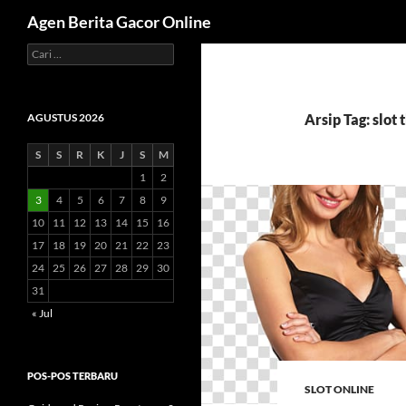
Cari
Agen Berita Gacor Online
C
Langsung
a
ke
r
isi
i
u
AGUSTUS 2026
Arsip Tag: slot 
n
t
S
S
R
K
J
S
M
u
1
2
k
:
3
4
5
6
7
8
9
10
11
12
13
14
15
16
17
18
19
20
21
22
23
24
25
26
27
28
29
30
31
« Jul
POS-POS TERBARU
SLOT ONLINE