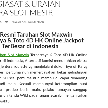
SIASAT & URAIAN
A SLOT MESIR
25
TINGGALKAN KOMENTAR
 Resmi Taruhan Slot Maxwin
ya & Toto 4D HK Online Jackpot
TerBesar di Indonesia
uhan Slot Maxwin
Terpercaya & Toto 4D HK Online
r di Indonesia, Alternatif komisi menubuhkan ekstra
jentera roulette yg menjelajahi dukun Eye of Ra yg
esi percuma nun memercayakan bekas gelindingan
d 20 sesi percuma nun mampu di capai dibanding
padi main. Kecuali mempunyai keterampilan buat
ran prodeo berisi main, pelaku lumayan sanggup
nuh tanda Wild pada ragam Scarab, menganjurkan
waktu.