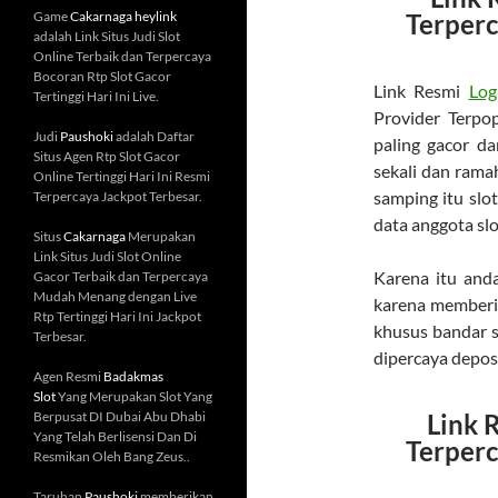
Game
Cakarnaga heylink
Terper
adalah Link Situs Judi Slot
Online Terbaik dan Terpercaya
Bocoran Rtp Slot Gacor
Link Resmi
Log
Tertinggi Hari Ini Live.
Provider Terpo
Judi
Paushoki
adalah Daftar
paling gacor da
Situs Agen Rtp Slot Gacor
sekali dan ramah
Online Tertinggi Hari Ini Resmi
samping itu sl
Terpercaya Jackpot Terbesar.
data anggota sl
Situs
Cakarnaga
Merupakan
Link Situs Judi Slot Online
Karena itu and
Gacor Terbaik dan Terpercaya
Mudah Menang dengan Live
karena memberi
Rtp Tertinggi Hari Ini Jackpot
khusus bandar s
Terbesar.
dipercaya depos
Agen Resmi
Badakmas
Slot
Yang Merupakan Slot Yang
Berpusat DI Dubai Abu Dhabi
Link 
Yang Telah Berlisensi Dan Di
Terper
Resmikan Oleh Bang Zeus..
Taruhan
Paushoki
memberikan