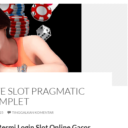
VE SLOT PRAGMATIC
MPLET
25
TINGGALKAN KOMENTAR
Resmi Login Slot Online Gacor