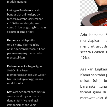
mudah menang
Link agen
Paushoki
adalah
bandar slot online depo 5k
terpercaya yang lagi viral hari
ini! Daftar mudah, deposit
cuma 5 ribu langsung bisa main
slot gacor tanpa ribet
Ada bersama 9
menyiapkan h
Betnesia
adalah platform
terbaik untuk bermain judi
menurut urut di
online dengan berbagai pilihan
secara Golden T
permainan yang menarik dan
49%).
mengasyikkan.
Badakmas slot
sebagai Agen
Asalkan Engkau
Slot Online Resmi
Kamu sah tahu p
mempersembahkan Slot Gacor
hari ini, cukup menggunakan
dekat (sisi)
modal santai
barangkali gun
formal guna d
https://roncoparts.com
merup
akan situs slot gacor hari ini
merawat kalau 
dengan RTP live tertinggi
gampang menang yang