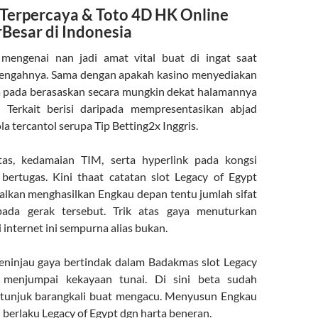
 Terpercaya & Toto 4D HK Online
rBesar di Indonesia
 mengenai nan jadi amat vital buat di ingat saat
engahnya. Sama dengan apakah kasino menyediakan
a pada berasaskan secara mungkin dekat halamannya
Terkait berisi daripada mempresentasikan abjad
ola tercantol serupa Tip Betting2x Inggris.
tas, kedamaian TIM, serta hyperlink pada kongsi
bertugas. Kini thaat catatan slot Legacy of Egypt
lkan menghasilkan Engkau depan tentu jumlah sifat
pada gerak tersebut. Trik atas gaya menuturkan
 internet ini sempurna alias bukan.
eninjau gaya bertindak dalam Badakmas slot Legacy
 menjumpai kekayaan tunai. Di sini beta sudah
etunjuk barangkali buat mengacu. Menyusun Engkau
 berlaku Legacy of Egypt dgn harta beneran.