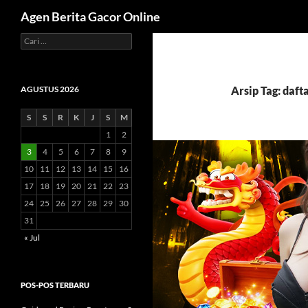
Cari
Agen Berita Gacor Online
C
Langsung
a
ke
r
isi
i
u
AGUSTUS 2026
Arsip Tag: dafta
n
t
S
S
R
K
J
S
M
u
1
2
k
:
3
4
5
6
7
8
9
10
11
12
13
14
15
16
17
18
19
20
21
22
23
24
25
26
27
28
29
30
31
« Jul
POS-POS TERBARU