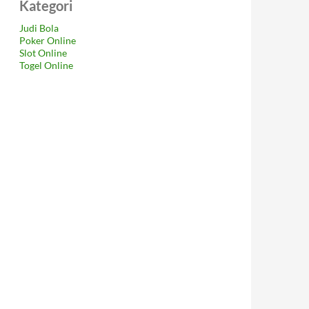
Kategori
Judi Bola
Poker Online
Slot Online
Togel Online