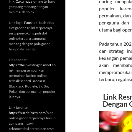
daring mengal
link
Cakarnaga
online terbaru
gampang menang dengan
populer kare
minimal depo 5k
permainan, dan
pengguna dan t
Link login
Paushoki
ialah situs
slot gacor hari ini terpercaya
utama bagi oper
serta penyokong judi slot
online terbaru gampang
Pada tahun 2026
menang dengan pola gacor
terupdate mantap
dan strategi i
keuangan pemain 
LinkBandar
akan membaha
https://theinvestingchannel.co
m/
mempersembahkan
mempromosikan 
permainan kasino online
terbaru, regulasi
terbaik seperti Baccarat,
Blackjack, Roulete, Sic Bo,
Poker, dan permainan populer
Link Res
lainnya.
Dengan G
Link taruhan
https://buzdelivery.com/
slot
online gacor terpercaya hari ini
gampang maxwin,
rekomendasi permainan resmi