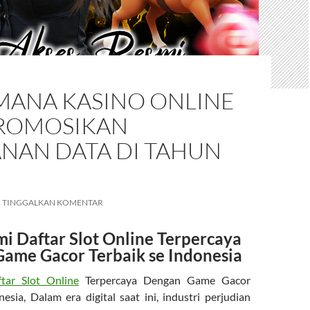
MANA KASINO ONLINE
ROMOSIKAN
NAN DATA DI TAHUN
TINGGALKAN KOMENTAR
mi Daftar Slot Online Terpercaya
ame Gacor Terbaik se Indonesia
tar Slot Online
Terpercaya Dengan Game Gacor
esia, Dalam era digital saat ini, industri perjudian