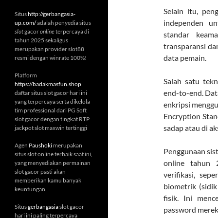
Selain itu, pe
Situs
http://gerbangasia-
independen un
up.com/
adalah penyedia situs
slot
gacor
online
terpercaya di
standar keama
tahun 2025 sekaligus
transparansi da
merupakan provider slot88
data pemain.
resmi dengan winrate 100%!
Platform
Salah satu tek
https://badakmasfun.shop
end-to-end. Dat
daftar situs slot gacor hari ini
yang terpercaya serta dikelola
enkripsi menggu
tim professional dari PG Soft
Encryption Stan
slot gacor dengan tingkat RTP
sadap atau di ak
jackpot slot maxwin tertinggi
Agen
Paushoki
merupakan
Penggunaan sist
situs slot online terbaik saat ini,
online tahun 
yang menyediakan permainan
slot gacor pasti akan
verifikasi, se
memberikan kamu banyak
biometrik (sidi
keuntungan.
fisik. Ini me
Situs
gerbangasia
slot gacor
password mereka 
hari ini paling terpercaya