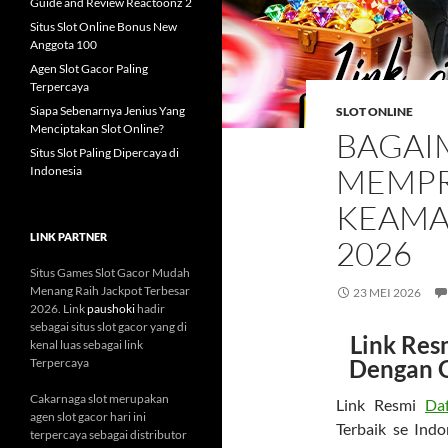
Guide and Review Reactoonz 2
Situs Slot Online Bonus New
Anggota 100
Agen Slot Gacor Paling
Terpercaya
Siapa Sebenarnya Jenius Yang
SLOT ONLINE
Menciptakan Slot Online?
BAGAI
Situs Slot Paling Dipercaya di
MEMP
Indonesia
KEAMA
LINK PARTNER
2026
Situs Games Slot Gacor Mudah
Menang Raih Jackpot Terbesar
23 MEI 2026
2026. Link
paushoki
hadir
sebagai situs slot gacor yang di
Link Res
kenal luas sebagai link
Dengan G
Terpercaya
Cakarnaga slot merupakan
Link Resmi
Daf
agen slot gacor hari ini
Terbaik se Indon
terpercaya sebagai distributor