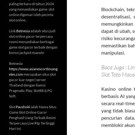
paling terbaru di tahun 2024
Blockchain, tek
yang menyediakan game slot
online digemari oleh pecinta
desentralisasi,
slot online..
memungkinkan p
dapat di ubah,
Link
Betnesia
adalah situs judi
slot online gacor terpercaya
risiko kecuran
resmi menyediakan berbagai
memastikan bahw
game slot gacor terbaik dengan
manipulasi.
bonus jackpot maxwin
Betnesia
Baca Juga : Li
https://www.asianescortlosang
Slot Toto Mac
eles.com
merupakan situs slot
gacor luar negeri server
Thailand dengan lisensi
Kasino online
Pragmatic Play, Slot88 & PG
berbasis AI ya
Soft.
secara real-time
Slot
Paushoki
ialah Nama Situs
yang tidak biasa
Game Slot Online Gacor
pencurian data
Penghasil Uang Terbaik Resmi
Terpercaya Live Rtp Tertinggi
memblokir akun 
Hari Ini.