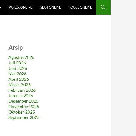
A
POKER ONLINE
SLOT ONLINE
TOGEL ONLINE
Arsip
Agustus 2026
Juli 2026
Juni 2026
Mei 2026
April 2026
Maret 2026
Februari 2026
Januari 2026
Desember 2025
November 2025
Oktober 2025
September 2025