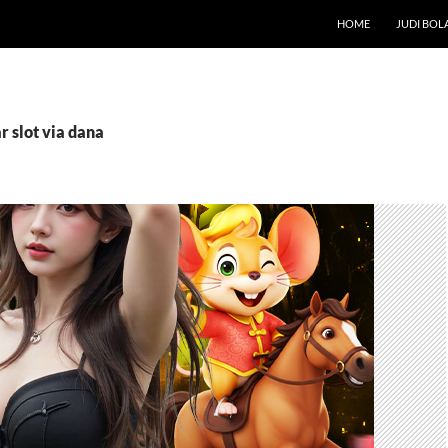
HOME
JUDI BOL
r slot via dana