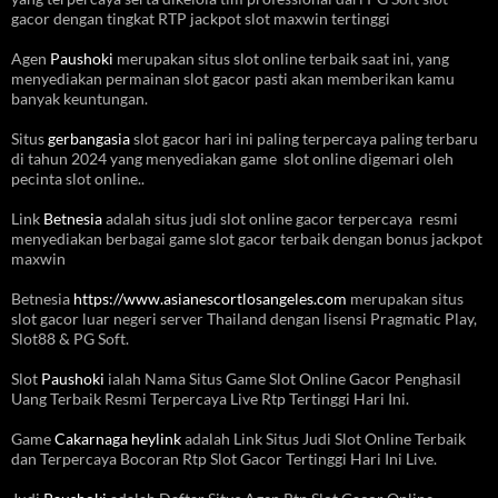
gacor dengan tingkat RTP jackpot slot maxwin tertinggi
Agen
Paushoki
merupakan situs slot online terbaik saat ini, yang
menyediakan permainan slot gacor pasti akan memberikan kamu
banyak keuntungan.
Situs
gerbangasia
slot gacor hari ini paling terpercaya paling terbaru
di tahun 2024 yang menyediakan game slot online digemari oleh
pecinta slot online..
Link
Betnesia
adalah situs judi slot online gacor terpercaya resmi
menyediakan berbagai game slot gacor terbaik dengan bonus jackpot
maxwin
Betnesia
https://www.asianescortlosangeles.com
merupakan situs
slot gacor luar negeri server Thailand dengan lisensi Pragmatic Play,
Slot88 & PG Soft.
Slot
Paushoki
ialah Nama Situs Game Slot Online Gacor Penghasil
Uang Terbaik Resmi Terpercaya Live Rtp Tertinggi Hari Ini.
Game
Cakarnaga heylink
adalah Link Situs Judi Slot Online Terbaik
dan Terpercaya Bocoran Rtp Slot Gacor Tertinggi Hari Ini Live.