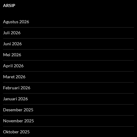
ARSIP
Agustus 2026
Juli 2026
Juni 2026
Mei 2026
April 2026
Maret 2026
Februari 2026
Januari 2026
Desember 2025
November 2025
Oktober 2025