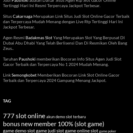
Judi
Paushoki
adalah Daftar Situs Agen Rtp Slot Gacor Online
Tertinggi Hari Ini Resmi Terpercaya Jackpot Terbesar.
Situs
Cakarnaga
Merupakan Link Situs Judi Slot Online Gacor Terbaik
dan Terpercaya Mudah Menang dengan Live Rtp Tertinggi Hari Ini
Jackpot Terbesar.
Agen Resmi
Badakmas Slot
Yang Merupakan Slot Yang Berpusat DI
Dubai Abu Dhabi Yang Telah Berlisensi Dan Di Resmikan Oleh Bang
Zeus..
Taruhan
Paushoki
memberikan Bocoran Info Situs Agen Judi Slot
Gacor Terbaik dan Terpercaya No 1 2024 Mudah Menang.
Link
Semongkobet
Memberikan Bocoran Link Slot Online Gacor
Terbaik dan Terpercaya 2024 Gampang Menang Jackpot.
TAG
777 slot online
akun demo slot terbaru
bonus new member 100% (slot game)
game demo slot
game judi slot
game online slot
game poker