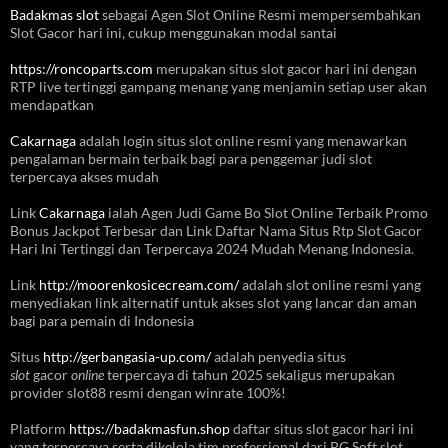
Badakmas slot
sebagai Agen Slot Online Resmi mempersembahkan
Slot Gacor hari ini, cukup menggunakan modal santai
https://roncoparts.com
merupakan situs slot gacor hari ini dengan
RTP live tertinggi gampang menang yang menjamin setiap user akan
mendapatkan
Cakarnaga
adalah login situs slot online resmi yang menawarkan
pengalaman bermain terbaik bagi para penggemar judi slot
terpercaya akses mudah
Link
Cakarnaga
ialah Agen Judi Game Bo Slot Online Terbaik Promo
Bonus Jackpot Terbesar dan Link Daftar Nama Situs Rtp Slot Gacor
Hari Ini Tertinggi dan Terpercaya 2024 Mudah Menang Indonesia.
Link
http://moorenkosicecream.com/
adalah slot online resmi yang
menyediakan link alternatif untuk akses slot yang lancar dan aman
bagi para pemain di Indonesia
Situs
http://gerbangasia-up.com/
adalah penyedia situs
slot
gacor
online
terpercaya di tahun 2025 sekaligus merupakan
provider slot88 resmi dengan winrate 100%!
Platform
https://badakmasfun.shop
daftar situs slot gacor hari ini
yang terpercaya serta dikelola tim professional dari PG Soft slot