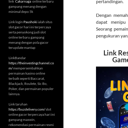
pertandingan.
link
Cakarnaga
online terbaru
gampang menang dengan
minimal depo 5k
Dengan memaham
dapat menipu
Link login
Paushoki
ialah situs
slot gacor hari ini terpercaya
Seorang pemain
serta penyokong judi slot
pengukuran yang
online terbaru gampang
menang dengan pola gacor
terupdate mantap
Link Re
Game
LinkBandar
https://theinvestingchannel.co
m/
mempersembahkan
permainan kasino online
terbaik seperti Baccarat,
Blackjack, Roulete, Sic Bo,
Poker, dan permainan populer
lainnya.
Link taruhan
https://buzdelivery.com/
slot
online gacor terpercaya hari ini
gampang maxwin,
rekomendasi permainan resmi