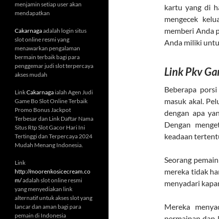
menjamin setiap user akan
kartu yang di 
mendapatkan
mengecek kelua
memberi Anda p
Cakarnaga
adalah login situs
slot online resmi yang
Anda miliki unt
menawarkan pengalaman
bermain terbaik bagi para
penggemar judi slot terpercaya
Link Pkv Ga
akses mudah
Beberapa pors
Link
Cakarnaga
ialah Agen Judi
masuk akal. Pel
Game Bo Slot Online Terbaik
Promo Bonus Jackpot
dengan apa yan
Terbesar dan Link Daftar Nama
Dengan menget
Situs Rtp Slot Gacor Hari Ini
keadaan tertent
Tertinggi dan Terpercaya 2024
Mudah Menang Indonesia.
Seorang pemain 
Link
mereka tidak h
http://moorenkosicecream.co
m/
adalah slot online resmi
menyadari kapan
yang menyediakan link
alternatif untuk akses slot yang
Mereka menyad
lancar dan aman bagi para
pemain di Indonesia
permainan dan