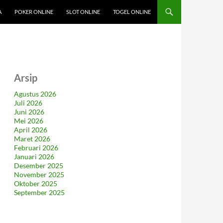
A
POKER ONLINE
SLOT ONLINE
TOGEL ONLINE
Arsip
Agustus 2026
Juli 2026
Juni 2026
Mei 2026
April 2026
Maret 2026
Februari 2026
Januari 2026
Desember 2025
November 2025
Oktober 2025
September 2025