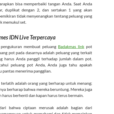
harapkan bisa memperbaiki tangan Anda. Saat Anda
r, duplikat dengan 2, dan sertakan 1 yang akan
emikiran tidak menyenangkan tentang peluang yang
uk memukul set.
mes IDN Live Terpercaya
i pengukuran membuat peluang
Badakmas link
pot
uang pot pada dasarnya adalah peluang yang terkait
g harus Anda panggil terhadap jumlah dalam pot.
ahui peluang pot Anda, Anda juga tahu apakah
u pantas menerima panggilan.
terlatih adalah orang yang berharap untuk menang;
anya berharap bahwa mereka beruntung. Mereka juga
 harus berhenti dan kapan harus terus bermain.
ari bahwa ciptaan merusak adalah bagian dari
 kemampuan untuk memahami dan tidak memainkan