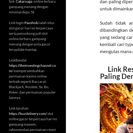
dan paling dipe
link
Cakarnaga
online terbaru
gampang menang dengan
untuk dimainkan
minimal depo 5k
Sudah tidak a
Link login
Paushoki
ialah situs
slot gacor hari ini terpercaya
dibandingkan de
serta penyokong judi slot
yang sedang car
online terbaru gampang
kembali cari typ
menang dengan pola gacor
terupdate mantap
mengulas mana p
LinkBandar
https://theinvestingchannel.co
Link Re
m/
mempersembahkan
Paling De
permainan kasino online
terbaik seperti Baccarat,
Blackjack, Roulete, Sic Bo,
Poker, dan permainan populer
lainnya.
Link taruhan
https://buzdelivery.com/
slot
online gacor terpercaya hari ini
gampang maxwin,
rekomendasi permainan resmi