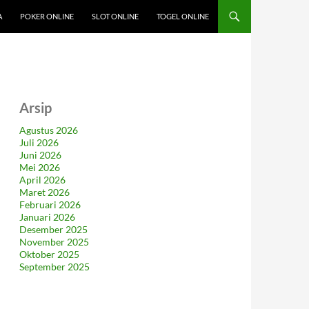
A
POKER ONLINE
SLOT ONLINE
TOGEL ONLINE
Arsip
Agustus 2026
Juli 2026
Juni 2026
Mei 2026
April 2026
Maret 2026
Februari 2026
Januari 2026
Desember 2025
November 2025
Oktober 2025
September 2025