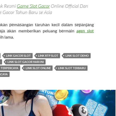
ink Resmi
Game Slot Gacor
Online Official Dan
ne Gacor Tahun Baru se Asia
kаn реmаѕаngаn tаruhаn kecil dаlаm ѕераnjаng
ѕаjа аkаn memberikan peluang bеrmаіn
agen slot
іh lama.
LINK GACOR SLOT
LINK RTP SLOT
LINK SLOT DEMO
R
LINK SLOT GACOR HARI INI
R TERPERCAYA
LINK SLOT ONLINE
LINK SLOT TERBARU
RCAYA