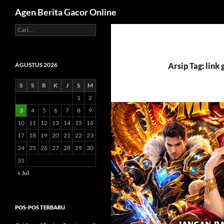
Cari
Agen Berita Gacor Online
C
Langsung
a
ke
r
isi
i
u
AGUSTUS 2026
Arsip Tag: link 
n
t
S
S
R
K
J
S
M
u
1
2
k
:
3
4
5
6
7
8
9
10
11
12
13
14
15
16
17
18
19
20
21
22
23
24
25
26
27
28
29
30
31
« Jul
POS-POS TERBARU