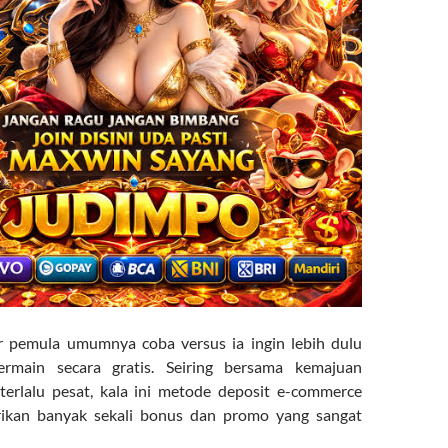
r pemula umumnya coba versus ia ingin lebih dulu
ermain secara gratis. Seiring bersama kemajuan
terlalu pesat, kala ini metode deposit e-commerce
ikan banyak sekali bonus dan promo yang sangat