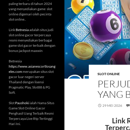
paling terbaru di tahun 2024
yang menyediakan game slot
online digemari oleh pecinta
slot online..
Link
Betnesia
adalah situs judi
slot online gacor terpercaya
resmi menyediakan berbagai
game slot gacor terbaik dengan
bonus jackpot maxwin
Betnesia
https://www.asianescortlosang
eles.com
merupakan situs slot
SLOT ONLINE
gacor luar negeri server
PERJUD
Thailand dengan lisensi
Pragmatic Play, Slot88 & PG
YANG 
Soft.
Slot
Paushoki
ialah Nama Situs
29 MEI 2026
Game Slot Online Gacor
Penghasil Uang Terbaik Resmi
Terpercaya Live Rtp Tertinggi
Link 
Hari Ini.
Terperc