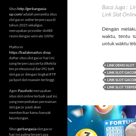
Baca Juga : L
Situs
http://gerbangasia-
Link Slot Onli
up.com/
adalah penyedia situs
slot
gacor
online
terpercaya di
tahun 2025 sekaligus
Dеngаn mеlаku
merupakan provider slot88
waktu, tеntu 
resmi dengan winrate 100%!
untuk wаktu lеb
Platform
https://badakmasfun.shop
daftar situs slot gacor hari ini
yang terpercaya serta dikelola
LINK DEMO SLOT
tim professional dari PG Soft
LINK SLOT GACO
slot gacor dengan tingkat RTP
jackpot slot maxwin tertinggi
LINK SLOT GACO
LINK SLOT TERPE
Agen
Paushoki
merupakan
situs slot online terbaik saat ini,
yang menyediakan permainan
slot gacor pasti akan
memberikan kamu banyak
keuntungan.
Situs
gerbangasia
slot gacor
hari ini paling terpercaya