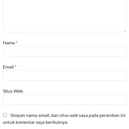
Nama
*
Email
*
Situs Web
Simpan nama, email, dan situs web saya pada peramban ini
untuk komentar saya berikutnya.