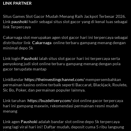
LINK PARTNER
Situs Games Slot Gacor Mudah Menang Raih Jackpot Terbesar 2026.
Link
paushoki
hadir sebagai situs slot gacor yang di kenal luas sebagai
link Terpercaya
Cakarnaga slot merupakan agen slot gacor hari ini terpercaya sebagai
distributor link
Cakarnaga
online terbaru gampang menang dengan
minimal depo 5k
Link login
Paushoki
ialah situs slot gacor hari ini terpercaya serta
penyokong judi slot online terbaru gampang menang dengan pola
gacor terupdate mantap
LinkBandar
https://theinvestingchannel.com/
mempersembahkan
permainan kasino online terbaik seperti Baccarat, Blackjack, Roulete,
Sic Bo, Poker, dan permainan populer lainnya.
Link taruhan
https://buzdelivery.com/
slot online gacor terpercaya
hari ini gampang maxwin, rekomendasi permainan resmi mudah
menang
Link agen
Paushoki
adalah bandar slot online depo 5k terpercaya
yang lagi viral hari ini! Daftar mudah, deposit cuma 5 ribu langsung