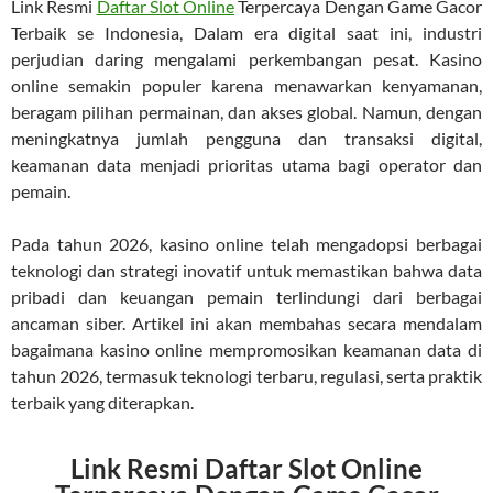
Link Resmi
Daftar Slot Online
Terpercaya Dengan Game Gacor
Terbaik se Indonesia, Dalam era digital saat ini, industri
perjudian daring mengalami perkembangan pesat. Kasino
online semakin populer karena menawarkan kenyamanan,
beragam pilihan permainan, dan akses global. Namun, dengan
meningkatnya jumlah pengguna dan transaksi digital,
keamanan data menjadi prioritas utama bagi operator dan
pemain.
Pada tahun 2026, kasino online telah mengadopsi berbagai
teknologi dan strategi inovatif untuk memastikan bahwa data
pribadi dan keuangan pemain terlindungi dari berbagai
ancaman siber. Artikel ini akan membahas secara mendalam
bagaimana kasino online mempromosikan keamanan data di
tahun 2026, termasuk teknologi terbaru, regulasi, serta praktik
terbaik yang diterapkan.
Link Resmi Daftar Slot Online