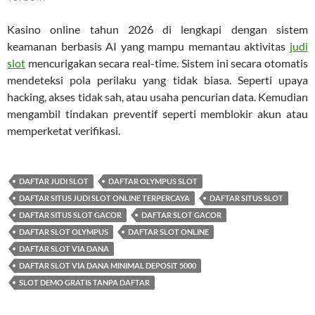
Kasino online tahun 2026 di lengkapi dengan sistem
keamanan berbasis AI yang mampu memantau aktivitas
judi
slot
mencurigakan secara real-time. Sistem ini secara otomatis
mendeteksi pola perilaku yang tidak biasa. Seperti upaya
hacking, akses tidak sah, atau usaha pencurian data. Kemudian
mengambil tindakan preventif seperti memblokir akun atau
memperketat verifikasi.
DAFTAR JUDI SLOT
DAFTAR OLYMPUS SLOT
DAFTAR SITUS JUDI SLOT ONLINE TERPERCAYA
DAFTAR SITUS SLOT
DAFTAR SITUS SLOT GACOR
DAFTAR SLOT GACOR
DAFTAR SLOT OLYMPUS
DAFTAR SLOT ONLINE
DAFTAR SLOT VIA DANA
DAFTAR SLOT VIA DANA MINIMAL DEPOSIT 5000
SLOT DEMO GRATIS TANPA DAFTAR