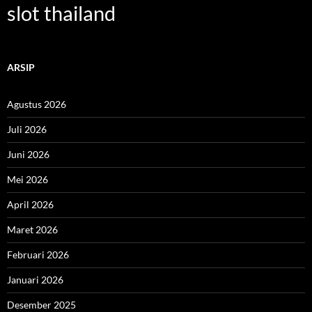
slot thailand
ARSIP
Agustus 2026
Juli 2026
Juni 2026
Mei 2026
April 2026
Maret 2026
Februari 2026
Januari 2026
Desember 2025