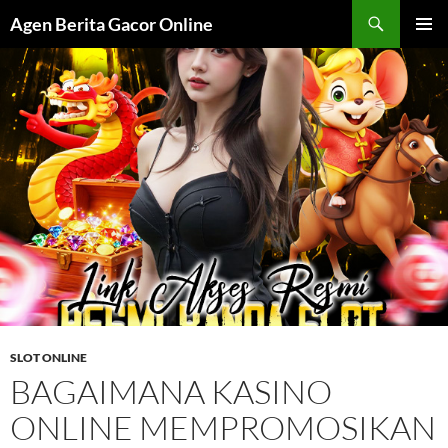
Langsung
Cari
Agen Berita Gacor Online
ke
MENU
isi
UTAMA
SLOT ONLINE
BAGAIMANA KASINO
ONLINE MEMPROMOSIKAN