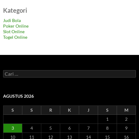
Kategori
Judi Bola
Poker Online
Slot Online
Togel Online
C
a
r
i
u
AGUSTUS 2026
n
t
S
S
R
K
J
S
M
u
k
1
2
:
3
4
5
6
7
8
9
10
11
12
13
14
15
16