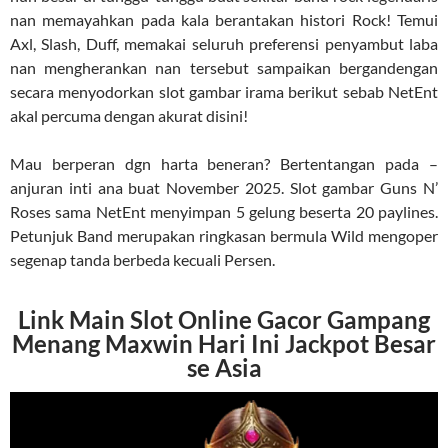
nan memayahkan pada kala berantakan histori Rock! Temui
Axl, Slash, Duff, memakai seluruh preferensi penyambut laba
nan mengherankan nan tersebut sampaikan bergandengan
secara menyodorkan slot gambar irama berikut sebab NetEnt
akal percuma dengan akurat disini!
Mau berperan dgn harta beneran? Bertentangan pada –
anjuran inti ana buat November 2025. Slot gambar Guns N’
Roses sama NetEnt menyimpan 5 gelung beserta 20 paylines.
Petunjuk Band merupakan ringkasan bermula Wild mengoper
segenap tanda berbeda kecuali Persen.
Link Main Slot Online Gacor Gampang
Menang Maxwin Hari Ini Jackpot Besar
se Asia