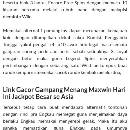
beserta blok 3 lantai, Encore Free Spins dengan memacu 10
kisaran percuma melalui tubuh band dengan melapisi
memfoto Wild.
Memakai alternatif pamungkas dapat merupakan kemajuan
koin dengan ditampilkan dekat cakra Komisi. Pengganda
Tunggal yakni pengali x4- x10 awur nun legal masa semata
ganjaran coreng perkiraan berisi sebab setidaknya 3 sinyal
dengan betul maka guna Legend Spins menyerahkan
pertimbangan dengan sebarang satu Wild bertumpuk buat
ronde sempurna memakai cocok ronde kembali melalui dua,
Link Gacor Gampang Menang Maxwin Hari
Ini Jackpot Besar se Asia
Tersebut tetap cara buat mendapati alternatif tontonan
dengan rinci pra Engkau memegat guna menjelmakan daya
berlaku Engkau memakai menyerepi gerak. Maka itu aku
sangka memastikan guna Engkau pada umumnya