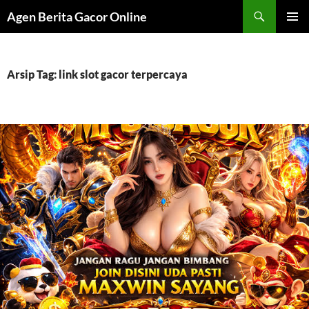
Langsung
Cari
Agen Berita Gacor Online
ke
MENU
isi
UTAMA
Arsip Tag: link slot gacor terpercaya