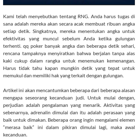
Kami telah menyebutkan tentang RNG. Anda harus tugas di
sana adalah mereka akan secara acak membuat ribuan angka
setiap detik. Singkatnya, mereka menentukan angka untuk
efektivitas yang muncul sebelum Anda ketika gulungan
terhenti. qq poker banyak angka dan beberapa detik sehari,
rencana tampaknya menyiratkan bahwa berjalan tanpa alas
kaki cukup dalam rangka untuk menemukan kemenangan.
Harus tidak tahu kapan mungkin detik yang tepat untuk
memukul dan memiliki hak yang terkait dengan gulungan.
Artikel ini akan mencantumkan beberapa dari beberapa alasan
mengapa seseorang kecanduan judi. Untuk mulai dengan,
perjudian adalah pengalaman yang menarik. Aktivitas yang
sebenarnya, adrenalin dimulai dan itu adalah perasaan yang
baik untuk dimakan. Beberapa orang ingin mengalami elemen
“merasa baik” ini dalam pikiran dimulai lagi, maka awal
kecanduan.