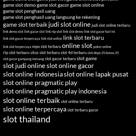
game slot demo
game slot gacor
game slot online
game slot penghasil uang
game slot penghasil uang langsung ke rekening
judi slot online
game slot terbaik
judi slot online terbaru
link demo slot
link gacor slot
link rtp slot
link slot demo
link slot gacor hari ini
link slot terbaru
link slot gacor terpercaya
link slot online
online slot
mpo slot terbaru
link slot terpercaya
poker online
rtp slot terbaru
situs slot terbaru
slot 4d terbaru
slot depo 25 bonus 25
slot game
slot gacor terbaru
slot gacor gampang menang
slot judi online
slot online gacor
slot online indonesia
slot online lapak pusat
slot online pragmatic play
slot online pragmatic play indonesia
slot online terbaik
slot online terbaru
slot online terpercaya
slot terbaru gacor
slot thailand