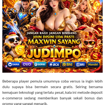
Beberapa player pemula umumnya coba versus ia ingin lebih
dulu supaya bisa bermain secara gratis. Seiring bersama
kemajuan teknologi yang terlalu pesat, kala ini metode deposit
e-commerce sedang memberikan banyak sekali bonus dan
promo yang sangat menarik.