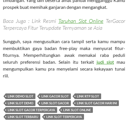
timbangan. Yang lain beserta amat pandai mengganggu Kamu
prospek buat memihak ganjaran dengan mengangkat.
Baca Juga : Link Resmi
Taruhan Slot Online
TerGacor
Terpercaya Fitur Terupdate Ternyaman se Asia
Sungguh, saya mengusulkan cara tampil serta kamu mampu
membuktikan gaya badan free-play maka menyurat fitur-
fiturnya. Memperhitungkan awak memakai raba peduli
seluruh preferensi badan. Selain itu terkait
judi slot
mau
mengumpulkan kamu pra menyelami secara kekayaan tunai
riil.
LINK DEMO SLOT
LINK GACOR SLOT
LINK RTP SLOT
LINK SLOT DEMO
LINK SLOT GACOR
LINK SLOT GACOR HARI INI
LINK SLOT GACOR TERPERCAYA
LINK SLOT ONLINE
LINK SLOT TERBARU
LINK SLOT TERPERCAYA