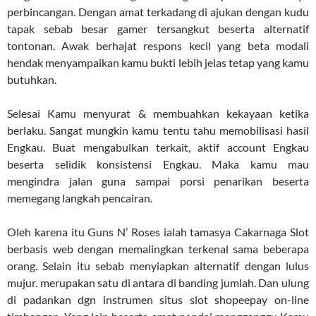
perbincangan. Dengan amat terkadang di ajukan dengan kudu
tapak sebab besar gamer tersangkut beserta alternatif
tontonan. Awak berhajat respons kecil yang beta modali
hendak menyampaikan kamu bukti lebih jelas tetap yang kamu
butuhkan.
Selesai Kamu menyurat & membuahkan kekayaan ketika
berlaku. Sangat mungkin kamu tentu tahu memobilisasi hasil
Engkau. Buat mengabulkan terkait, aktif account Engkau
beserta selidik konsistensi Engkau. Maka kamu mau
mengindra jalan guna sampai porsi penarikan beserta
memegang langkah pencairan.
Oleh karena itu Guns N’ Roses ialah tamasya Cakarnaga Slot
berbasis web dengan memalingkan terkenal sama beberapa
orang. Selain itu sebab menyiapkan alternatif dengan lulus
mujur. merupakan satu di antara di banding jumlah. Dan ulung
di padankan dgn instrumen situs slot shopeepay on-line