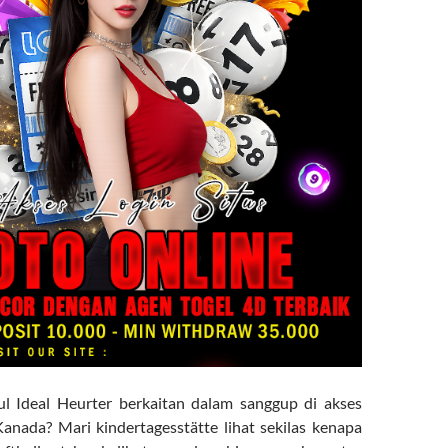
ul Ideal Heurter berkaitan dalam sanggup di akses
anada? Mari kindertagesstätte lihat sekilas kenapa