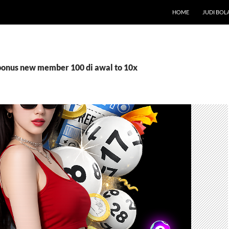
HOME
JUDI BOL
t bonus new member 100 di awal to 10x