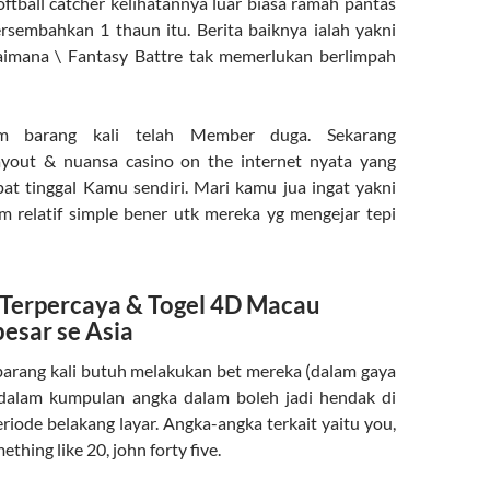
oftball catcher kelihatannya luar biasa ramah pantas
ersembahkan 1 thaun itu. Berita baiknya ialah yakni
mana \ Fantasy Battre tak memerlukan berlimpah
am barang kali telah Member duga. Sekarang
yout & nuansa casino on the internet nyata yang
t tinggal Kamu sendiri. Mari kamu jua ingat yakni
 relatif simple bener utk mereka yg mengejar tepi
 Terpercaya & Togel 4D Macau
esar se Asia
 barang kali butuh melakukan bet mereka (dalam gaya
i dalam kumpulan angka dalam boleh jadi hendak di
riode belakang layar. Angka-angka terkait yaitu you,
ething like 20, john forty five.