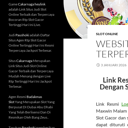
Game
Cakarnaga heylink
adalah Link Situs Judi Slot
Online Terbaik dan Terpercaya
Bocoran Rtp Slot Gacor
Tertinggi Hari Ini Live.
SLOT ONLINE
Judi
Paushoki
adalah Daftar
WEBSIT
Situs Agen Rtp Slot Gacor
Online Tertinggi Hari Ini Resmi
TERPE
Terpercaya Jackpot Terbesar.
Situs
Cakarnaga
Merupakan
3 JANUARI 2026
Link Situs Judi Slot Online
Gacor Terbaik dan Terpercaya
Mudah Menang dengan Live
Link Re
Rtp Tertinggi Hari Ini Jackpot
Dengan 
Terbesar.
Agen Resmi
Badakmas
Slot
Yang Merupakan Slot Yang
Link Resmi
Lo
Berpusat DI Dubai Abu Dhabi
Maxwin Malam In
Yang Telah Berlisensi Dan Di
Slot Gacor dan
Resmikan Oleh Bang Zeus..
dapat dituruti
Taruhan
Paushoki
memberikan