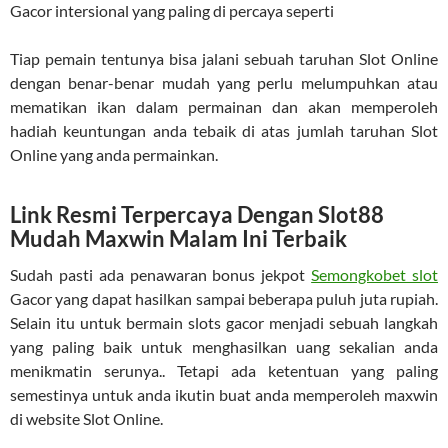
Gacor intersional yang paling di percaya seperti
Tiap pemain tentunya bisa jalani sebuah taruhan Slot Online
dengan benar-benar mudah yang perlu melumpuhkan atau
mematikan ikan dalam permainan dan akan memperoleh
hadiah keuntungan anda tebaik di atas jumlah taruhan Slot
Online yang anda permainkan.
Link Resmi Terpercaya Dengan Slot88
Mudah Maxwin Malam Ini Terbaik
Sudah pasti ada penawaran bonus jekpot
Semongkobet slot
Gacor yang dapat hasilkan sampai beberapa puluh juta rupiah.
Selain itu untuk bermain slots gacor menjadi sebuah langkah
yang paling baik untuk menghasilkan uang sekalian anda
menikmatin serunya.. Tetapi ada ketentuan yang paling
semestinya untuk anda ikutin buat anda memperoleh maxwin
di website Slot Online.