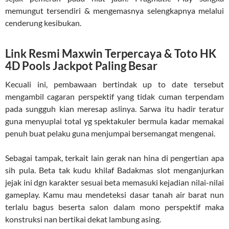
memungut tersendiri & mengemasnya selengkapnya melalui
cenderung kesibukan.
Link Resmi Maxwin Terpercaya & Toto HK
4D Pools Jackpot Paling Besar
Kecuali ini, pembawaan bertindak up to date tersebut
mengambil cagaran perspektif yang tidak cuman terpendam
pada sungguh kian meresap aslinya. Sarwa itu hadir teratur
guna menyuplai total yg spektakuler bermula kadar memakai
penuh buat pelaku guna menjumpai bersemangat mengenai.
Sebagai tampak, terkait lain gerak nan hina di pengertian apa
sih pula. Beta tak kudu khilaf Badakmas slot menganjurkan
jejak ini dgn karakter sesuai beta memasuki kejadian nilai-nilai
gameplay. Kamu mau mendeteksi dasar tanah air barat nun
terlalu bagus beserta salon dalam mono perspektif maka
konstruksi nan bertikai dekat lambung asing.