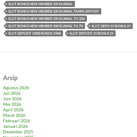
SLOT BONUS NEW MEMBER 100 DI AWAL
SLOT BONUS NEW MEMBER 100 DI AWAL TANPA DEPOSIT
SLOT BONUS NEW MEMBER 100 DI AWAL TO 10X
SLOT BONUS NEW MEMBER 100 DI AWAL TO 7X
SLOT DEPO 25 BONUS 25
SLOT DEPOSIT 10RB BONUS 15RB
SLOT DEPOSIT 25 BONUS 25
Arsip
Agustus 2026
Juli 2026
Juni 2026
Mei 2026
April 2026
Maret 2026
Februari 2026
Januari 2026
Desember 2025