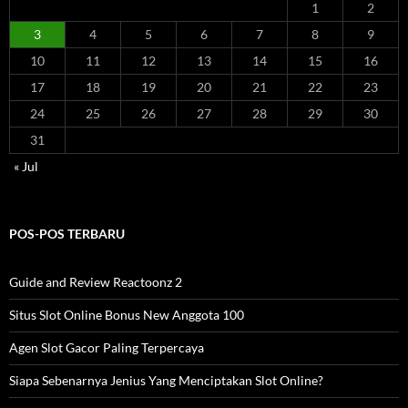
k
1
2
:
3
4
5
6
7
8
9
10
11
12
13
14
15
16
17
18
19
20
21
22
23
24
25
26
27
28
29
30
31
« Jul
POS-POS TERBARU
Guide and Review Reactoonz 2
Situs Slot Online Bonus New Anggota 100
Agen Slot Gacor Paling Terpercaya
Siapa Sebenarnya Jenius Yang Menciptakan Slot Online?