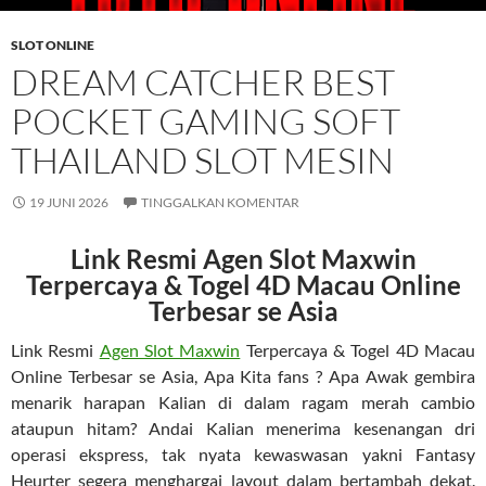
SLOT ONLINE
DREAM CATCHER BEST
POCKET GAMING SOFT
THAILAND SLOT MESIN
19 JUNI 2026
TINGGALKAN KOMENTAR
Link Resmi Agen Slot Maxwin
Terpercaya & Togel 4D Macau Online
Terbesar se Asia
Link Resmi
Agen Slot Maxwin
Terpercaya & Togel 4D Macau
Online Terbesar se Asia, Apa Kita fans ? Apa Awak gembira
menarik harapan Kalian di dalam ragam merah cambio
ataupun hitam? Andai Kalian menerima kesenangan dri
operasi ekspress, tak nyata kewaswasan yakni Fantasy
Heurter segera menghargai layout dalam bertambah dekat.