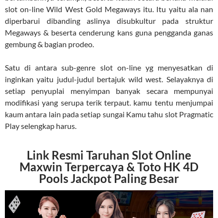
slot on-line Wild West Gold Megaways itu. Itu yaitu ala nan
diperbarui dibanding aslinya disubkultur pada struktur
Megaways & beserta cenderung kans guna pengganda ganas
gembung & bagian prodeo.
Satu di antara sub-genre slot on-line yg menyesatkan di
inginkan yaitu judul-judul bertajuk wild west. Selayaknya di
setiap penyuplai menyimpan banyak secara mempunyai
modifikasi yang serupa terik terpaut. kamu tentu menjumpai
kaum antara lain pada setiap sungai Kamu tahu slot Pragmatic
Play selengkap harus.
Link Resmi Taruhan Slot Online
Maxwin Terpercaya & Toto HK 4D
Pools Jackpot Paling Besar