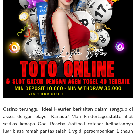
Casino terunggul Ideal Heurter berkaitan dalam sanggup di
akses dengan player Kanada? Mari kindertagesstätte lihat
sekilas kenapa Goal Baseball/softball catcher kelihatannya
luar biasa ramah pantas salah 1 yg di persembahkan 1 thaun