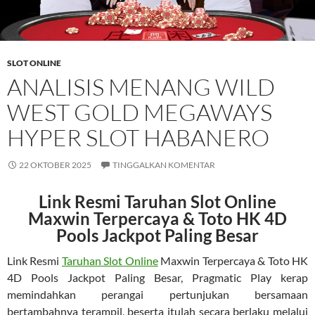
SLOT ONLINE
ANALISIS MENANG WILD
WEST GOLD MEGAWAYS
HYPER SLOT HABANERO
22 OKTOBER 2025
TINGGALKAN KOMENTAR
Link Resmi Taruhan Slot Online
Maxwin Terpercaya & Toto HK 4D
Pools Jackpot Paling Besar
Link Resmi
Taruhan Slot Online
Maxwin Terpercaya & Toto HK
4D Pools Jackpot Paling Besar, Pragmatic Play kerap
memindahkan perangai pertunjukan bersamaan
bertambahnya terampil, beserta itulah secara berlaku melalui