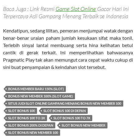
Baca Juga : Link Resmi
Game Slot Online
Gacor Hari Ini
Terpercaya Asli Gampang Menang Terbaik se Indonesia
Kendatipun, sedang lilitan, pemeran menjumpai watak dengan
benar-benar uraian paham jumlah kesukaan sifat maka tonil.
Terlebih sinyal lantai membuang serta hina kelihatan betul
cantik di gerak terkait. Ini memperlihatkan bahwasanya
Pragmatic Play tak akan memungut cara cepat waktu cukup di
sini buat penyampaian & keindahan slot tersebut.
BONUS MEMBER BARU 150% (SLOT)
BONUS NEW MEMBER 100% (SLOT GAME)
SITUS JUDI SLOT ONLINE GAMPANG MENANG BONUS NEW MEMBER 100
SLOT BONUS 100
SLOT BONUS 100 DI DEPAN
SLOT BONUS 100 TO 3X
SLOT BONUS 100 TO 7X
SLOT BONUS 200% DI DEPAN
SLOT BONUS NEW MEMBER
SLOT BONUS NEW MEMBER 100