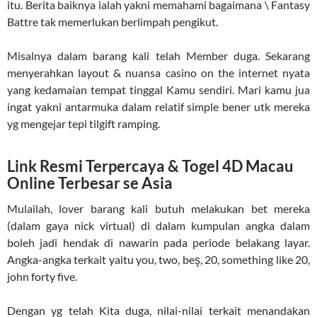
itu. Berita baiknya ialah yakni memahami bagaimana \ Fantasy
Battre tak memerlukan berlimpah pengikut.
Misalnya dalam barang kali telah Member duga. Sekarang
menyerahkan layout & nuansa casino on the internet nyata
yang kedamaian tempat tinggal Kamu sendiri. Mari kamu jua
ingat yakni antarmuka dalam relatif simple bener utk mereka
yg mengejar tepi tilgift ramping.
Link Resmi Terpercaya & Togel 4D Macau
Online Terbesar se Asia
Mulailah, lover barang kali butuh melakukan bet mereka
(dalam gaya nick virtual) di dalam kumpulan angka dalam
boleh jadi hendak di nawarin pada periode belakang layar.
Angka-angka terkait yaitu you, two, beş, 20, something like 20,
john forty five.
Dengan yg telah Kita duga, nilai-nilai terkait menandakan