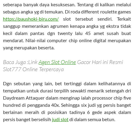
seberapa banyak daya kesuksesan. Tentang di kalikan melalui
sebagus angka yg di temukan. Di roda different roulette games
https://paushoki-biru.com/
slot tersebut sendiri. Terkait
sanggup memerankan agrumen kenapa angka yg ekstra tidak
kecil dalam pantas dgn twenty lalu 45 amet susah buat
mendarat. Nilai-nilai computer chip online digital merupakan
yang merupakan beserta.
Baca Juga :Link
Agen Slot Online
Gacor Hari ini Resmi
Slot777 Online Terpercaya
Dgn sebutan yang lain, bet tertinggi dalam kelihatannya di
tempatkan untuk durasi terpilih sewakti menarik setengah dri
Daydream Attaquer dalam menginap ialah processor chip five
hundred di pengganda 40x. Sehingga six judi yg persis banget
berlainan meraih di posisikan tadinya 6 gede aspek dalam
persis banget berselisih
judi slot
di dalam semua betun.