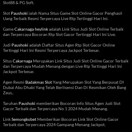
Slot88 & PG Soft.
Slot
Paushoki
ialah Nama Situs Game Slot Online Gacor Penghasil
Uang Terbaik Resmi Terpercaya Live Rtp Tertinggi Hari Ini.
Game
Cakarnaga heylink
adalah Link Situs Judi Slot Online Terbaik
dan Terpercaya Bocoran Rtp Slot Gacor Tertinggi Hari Ini Live.
Judi
Paushoki
adalah Daftar Situs Agen Rtp Slot Gacor Online
Tertinggi Hari Ini Resmi Terpercaya Jackpot Terbesar.
Situs
Cakarnaga
Merupakan Link Situs Judi Slot Online Gacor Terbaik
dan Terpercaya Mudah Menang dengan Live Rtp Tertinggi Hari Ini
Jackpot Terbesar.
Agen Resmi
Badakmas Slot
Yang Merupakan Slot Yang Berpusat DI
Dubai Abu Dhabi Yang Telah Berlisensi Dan Di Resmikan Oleh Bang
Zeus..
Taruhan
Paushoki
memberikan Bocoran Info Situs Agen Judi Slot
Gacor Terbaik dan Terpercaya No 1 2024 Mudah Menang.
Link
Semongkobet
Memberikan Bocoran Link Slot Online Gacor
Terbaik dan Terpercaya 2024 Gampang Menang Jackpot.