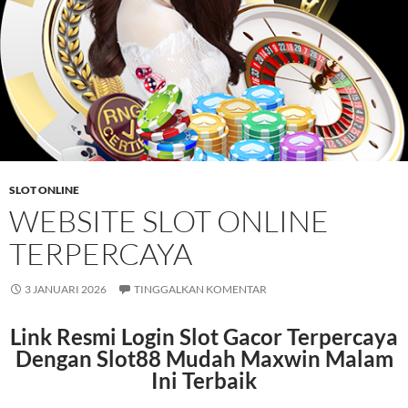
SLOT ONLINE
WEBSITE SLOT ONLINE
TERPERCAYA
3 JANUARI 2026
TINGGALKAN KOMENTAR
Link Resmi Login Slot Gacor Terpercaya
Dengan Slot88 Mudah Maxwin Malam
Ini Terbaik