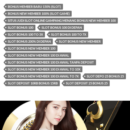
BONUS MEMBER BARU 150% (SLOT)
BONUS NEW MEMBER 100% (SLOT GAME)
SITUS JUDI SLOT ONLINE GAMPANG MENANG BONUS NEW MEMBER 100
SLOT BONUS 100
SLOT BONUS 100 DI DEPAN
SLOT BONUS 100 TO 3X
SLOT BONUS 100 TO 7X
SLOT BONUS 200% DI DEPAN
SLOT BONUS NEW MEMBER
SLOT BONUS NEW MEMBER 100
SLOT BONUS NEW MEMBER 100 DI AWAL
SLOT BONUS NEW MEMBER 100 DI AWAL TANPA DEPOSIT
SLOT BONUS NEW MEMBER 100 DI AWAL TO 10X
SLOT BONUS NEW MEMBER 100 DI AWAL TO 7X
SLOT DEPO 25 BONUS 25
SLOT DEPOSIT 10RB BONUS 15RB
SLOT DEPOSIT 25 BONUS 25