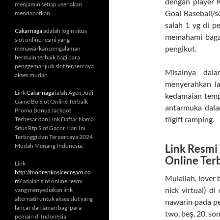
dengan player K
menjamin setiap user akan
Goal Baseball/s
mendapatkan
salah 1 yg di p
Cakarnaga
adalah login situs
memahami bagai
slot online resmi yang
pengikut.
menawarkan pengalaman
bermain terbaik bagi para
penggemar judi slot terpercaya
Misalnya dal
akses mudah
menyerahkan la
Link
Cakarnaga
ialah Agen Judi
kedamaian tempa
Game Bo Slot Online Terbaik
antarmuka dalam
Promo Bonus Jackpot
tilgift ramping.
Terbesar dan Link Daftar Nama
Situs Rtp Slot Gacor Hari Ini
Tertinggi dan Terpercaya 2024
Mudah Menang Indonesia.
Link Resmi
Online Terb
Link
http://moorenkosicecream.co
Mulailah, lover
m/
adalah slot online resmi
nick virtual) d
yang menyediakan link
alternatif untuk akses slot yang
nawarin pada pe
lancar dan aman bagi para
two, beş, 20, som
pemain di Indonesia