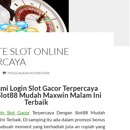
E SLOT ONLINE
RCAYA
TINGGALKAN KOMENTAR
smi Login Slot Gacor Terpercaya
Slot88 Mudah Maxwin Malam Ini
Terbaik
gin Slot Gacor
Terpercaya Dengan Slot88 Mudah
i Terbaik, Di samping itu ada dalam promosi bonus
 sebuah moment yang berhadiah juta-an rupiah yang