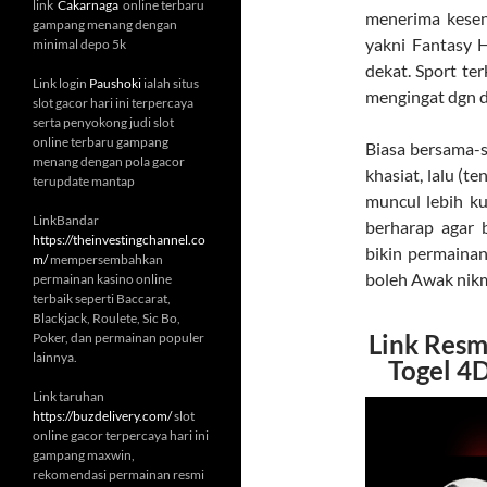
link
Cakarnaga
online terbaru
menerima kesen
gampang menang dengan
yakni Fantasy 
minimal depo 5k
dekat. Sport t
Link login
Paushoki
ialah situs
mengingat dgn d
slot gacor hari ini terpercaya
serta penyokong judi slot
online terbaru gampang
Biasa bersama-
menang dengan pola gacor
khasiat, lalu (t
terupdate mantap
muncul lebih ku
LinkBandar
berharap agar 
https://theinvestingchannel.co
bikin permaina
m/
mempersembahkan
boleh Awak nik
permainan kasino online
terbaik seperti Baccarat,
Blackjack, Roulete, Sic Bo,
Link Resm
Poker, dan permainan populer
lainnya.
Togel 4D
Link taruhan
https://buzdelivery.com/
slot
online gacor terpercaya hari ini
gampang maxwin,
rekomendasi permainan resmi