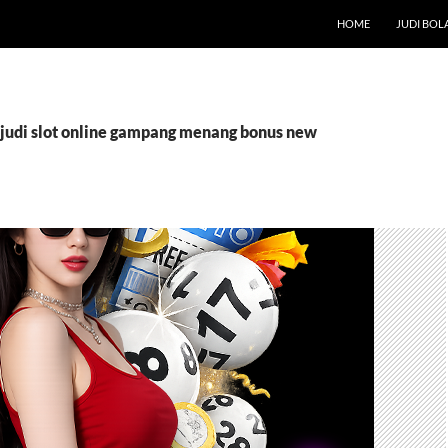
HOME
JUDI BOL
s judi slot online gampang menang bonus new