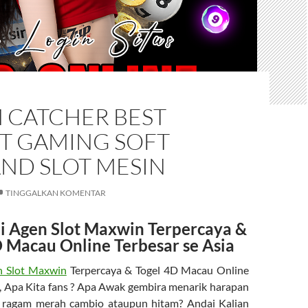
 CATCHER BEST
T GAMING SOFT
ND SLOT MESIN
TINGGALKAN KOMENTAR
i Agen Slot Maxwin Terpercaya &
 Macau Online Terbesar se Asia
n Slot Maxwin
Terpercaya & Togel 4D Macau Online
a, Apa Kita fans ? Apa Awak gembira menarik harapan
m ragam merah cambio ataupun hitam? Andai Kalian