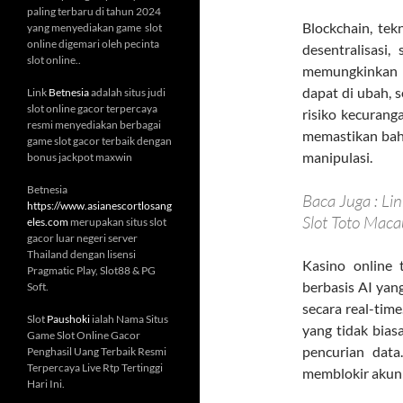
paling terbaru di tahun 2024
Blockchain, tek
yang menyediakan game slot
online digemari oleh pecinta
desentralisasi,
slot online..
memungkinkan p
dapat di ubah,
Link
Betnesia
adalah situs judi
slot online gacor terpercaya
risiko kecuran
resmi menyediakan berbagai
memastikan bahw
game slot gacor terbaik dengan
manipulasi.
bonus jackpot maxwin
Betnesia
Baca Juga : Li
https://www.asianescortlosang
Slot Toto Mac
eles.com
merupakan situs slot
gacor luar negeri server
Thailand dengan lisensi
Kasino online
Pragmatic Play, Slot88 & PG
berbasis AI ya
Soft.
secara real-time
Slot
Paushoki
ialah Nama Situs
yang tidak biasa
Game Slot Online Gacor
pencurian data
Penghasil Uang Terbaik Resmi
Terpercaya Live Rtp Tertinggi
memblokir akun 
Hari Ini.