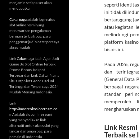
menjamin setiap user akan
seperti identitas
mendapatkan
ini tidak dilind
bertanggung jaw
Cakarnaga
adalah login situs
slot online resmi yang
atau kegiatan il
menawarkan pengalaman
melindungi pem
bermain terbaik bagi para
platform kasino
penggemar judi slot terpercaya
akses mudah
bisnis ini.
Link
Cakarnaga
ialah Agen Judi
Pada 2026, regu
Game Bo Slot Online Terbaik
Promo Bonus Jackpot
dan terintegra
Terbesar dan Link Daftar Nama
(General Data P
Situs Rtp Slot Gacor Hari Ini
berbagai negar
Tertinggi dan Terpercaya 2024
Mudah Menang Indonesia.
standar perli
memperoleh l
Link
mengharuskan m
http://moorenkosicecream.co
m/
adalah slot online resmi
yang menyediakan link
alternatif untuk akses slot yang
Link Resmi
lancar dan aman bagi para
Terbaik se
pemain di Indonesia