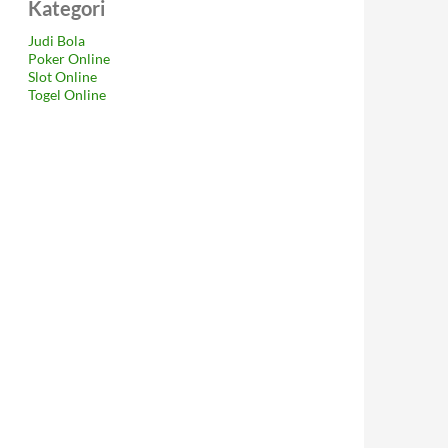
Kategori
Judi Bola
Poker Online
Slot Online
Togel Online