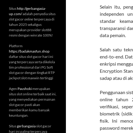
Selain itu, pe
Situs
http://gerbangasia-
independen un
up.com/
adalah penyedia situs
slot
gacor
online
terpercaya di
standar keama
tahun 2025 sekaligus
transparansi da
merupakan provider slot88
data pemain.
resmi dengan winrate 100%!
Platform
Salah satu tek
https://badakmasfun.shop
end-to-end. Dat
daftar situs slot gacor hari ini
yang terpercaya serta dikelola
enkripsi menggu
tim professional dari PG Soft
Encryption Stan
slot gacor dengan tingkat RTP
sadap atau di ak
jackpot slot maxwin tertinggi
Agen
Paushoki
merupakan
Penggunaan sist
situs slot online terbaik saat ini,
online tahun 
yang menyediakan permainan
slot gacor pasti akan
verifikasi, se
memberikan kamu banyak
biometrik (sidi
keuntungan.
fisik. Ini me
Situs
gerbangasia
slot gacor
password mereka 
hari ini paling terpercaya