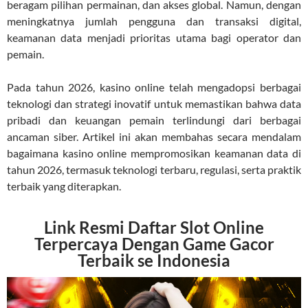
beragam pilihan permainan, dan akses global. Namun, dengan
meningkatnya jumlah pengguna dan transaksi digital,
keamanan data menjadi prioritas utama bagi operator dan
pemain.
Pada tahun 2026, kasino online telah mengadopsi berbagai
teknologi dan strategi inovatif untuk memastikan bahwa data
pribadi dan keuangan pemain terlindungi dari berbagai
ancaman siber. Artikel ini akan membahas secara mendalam
bagaimana kasino online mempromosikan keamanan data di
tahun 2026, termasuk teknologi terbaru, regulasi, serta praktik
terbaik yang diterapkan.
Link Resmi Daftar Slot Online
Terpercaya Dengan Game Gacor
Terbaik se Indonesia