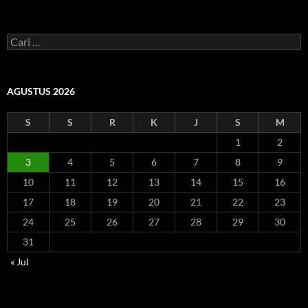
C
a
r
i
u
AGUSTUS 2026
n
t
S
S
R
K
J
S
M
u
k
1
2
:
3
4
5
6
7
8
9
10
11
12
13
14
15
16
17
18
19
20
21
22
23
24
25
26
27
28
29
30
31
« Jul