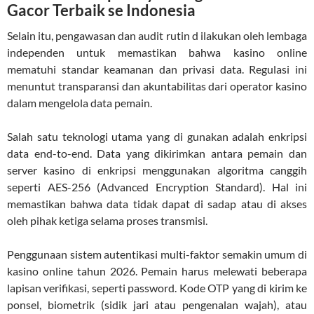
Gacor Terbaik se Indonesia
Selain itu, pengawasan dan audit rutin d ilakukan oleh lembaga
independen untuk memastikan bahwa kasino online
mematuhi standar keamanan dan privasi data. Regulasi ini
menuntut transparansi dan akuntabilitas dari operator kasino
dalam mengelola data pemain.
Salah satu teknologi utama yang di gunakan adalah enkripsi
data end-to-end. Data yang dikirimkan antara pemain dan
server kasino di enkripsi menggunakan algoritma canggih
seperti AES-256 (Advanced Encryption Standard). Hal ini
memastikan bahwa data tidak dapat di sadap atau di akses
oleh pihak ketiga selama proses transmisi.
Penggunaan sistem autentikasi multi-faktor semakin umum di
kasino online tahun 2026. Pemain harus melewati beberapa
lapisan verifikasi, seperti password. Kode OTP yang di kirim ke
ponsel, biometrik (sidik jari atau pengenalan wajah), atau