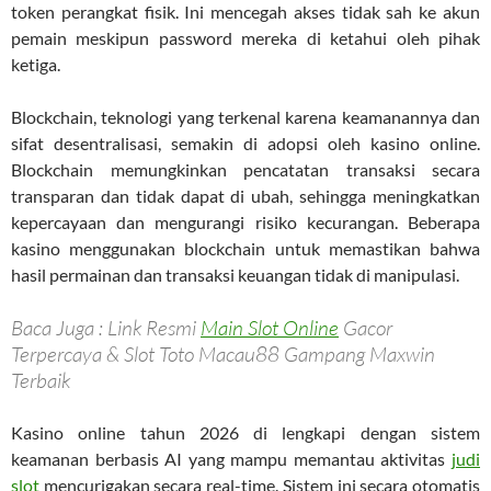
token perangkat fisik. Ini mencegah akses tidak sah ke akun
pemain meskipun password mereka di ketahui oleh pihak
ketiga.
Blockchain, teknologi yang terkenal karena keamanannya dan
sifat desentralisasi, semakin di adopsi oleh kasino online.
Blockchain memungkinkan pencatatan transaksi secara
transparan dan tidak dapat di ubah, sehingga meningkatkan
kepercayaan dan mengurangi risiko kecurangan. Beberapa
kasino menggunakan blockchain untuk memastikan bahwa
hasil permainan dan transaksi keuangan tidak di manipulasi.
Baca Juga : Link Resmi
Main Slot Online
Gacor
Terpercaya & Slot Toto Macau88 Gampang Maxwin
Terbaik
Kasino online tahun 2026 di lengkapi dengan sistem
keamanan berbasis AI yang mampu memantau aktivitas
judi
slot
mencurigakan secara real-time. Sistem ini secara otomatis