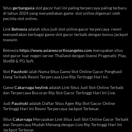
Situs
gerbangasia
slot gacor hari ini paling terpercaya paling terbaru
di tahun 2024 yang menyediakan game slot online digemari oleh
pecinta slot online..
Link
Betnesia
adalah situs judi slot online gacor terpercaya resmi
menyediakan berbagai game slot gacor terbaik dengan bonus jackpot
maxwin
Betnesia
https://www.asianescortlosangeles.com
merupakan situs
slot gacor luar negeri server Thailand dengan lisensi Pragmatic Play,
Slot88 & PG Soft.
Slot
Paushoki
ialah Nama Situs Game Slot Online Gacor Penghasil
Uang Terbaik Resmi Terpercaya Live Rtp Tertinggi Hari Ini.
Game
Cakarnaga heylink
adalah Link Situs Judi Slot Online Terbaik
dan Terpercaya Bocoran Rtp Slot Gacor Tertinggi Hari Ini Live.
Judi
Paushoki
adalah Daftar Situs Agen Rtp Slot Gacor Online
Tertinggi Hari Ini Resmi Terpercaya Jackpot Terbesar.
Situs
Cakarnaga
Merupakan Link Situs Judi Slot Online Gacor Terbaik
dan Terpercaya Mudah Menang dengan Live Rtp Tertinggi Hari Ini
Jackpot Terbesar.