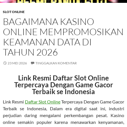
SLOT ONLINE
BAGAIMANA KASINO
ONLINE MEMPROMOSIKAN
KEAMANAN DATA DI
TAHUN 2026
23 MEI 2026
TINGGALKAN KOMENTAR
Link Resmi Daftar Slot Online
Terpercaya Dengan Game Gacor
Terbaik se Indonesia
Link Resmi
Daftar Slot Online
Terpercaya Dengan Game Gacor
Terbaik se Indonesia, Dalam era digital saat ini, industri
perjudian daring mengalami perkembangan pesat. Kasino
online semakin populer karena menawarkan kenyamanan,