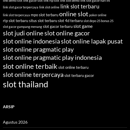
link demo slot
link gacor slot
link rtp slot
link slot demo
link slot gacor hari ini
link slot terbaru
link slot gacor terpercaya
link slot online
online slot
mpo slot terbaru
link slot terpercaya
poker online
rtp slot terbaru
situs slot terbaru
slot 4d terbaru
slot depo 25 bonus 25
slot game
slot gacor terbaru
slot gacor gampang menang
slot judi online
slot online gacor
slot online indonesia
slot online lapak pusat
slot online pragmatic play
slot online pragmatic play indonesia
slot online terbaik
slot online terbaru
slot online terpercaya
slot terbaru gacor
slot thailand
ARSIP
Agustus 2026