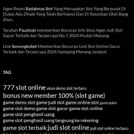
Agen Resmi
Badakmas Slot
Yang Merupakan Slot Yang Berpusat DI
Dubai Abu Dhabi Yang Telah Berlisensi Dan Di Resmikan Oleh Bang
Zeus..
Taruhan
Paushoki
memberikan Bocoran Info Situs Agen Judi Slot
Gacor Terbaik dan Terpercaya No 1 2024 Mudah Menang.
Link
Semongkobet
Memberikan Bocoran Link Slot Online Gacor
Terbaik dan Terpercaya 2024 Gampang Menang Jackpot.
TAG
777 slot online
akun demo slot terbaru
bonus new member 100% (slot game)
game demo slot
game judi slot
game online slot
game poker
game slot demo
game slot gacor
game slot online
game slot penghasil uang
game slot penghasil uang langsung ke rekening
judi slot online
game slot terbaik
judi slot online terbaru