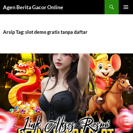
Langsung
Cari
Agen Berita Gacor Online
ke
MENU
isi
UTAMA
Arsip Tag: slot demo gratis tanpa daftar