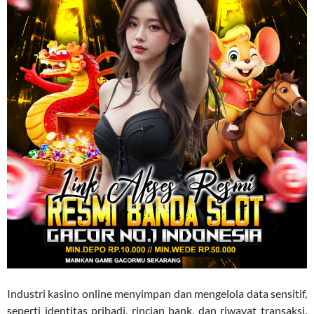
Industri kasino online menyimpan dan mengelola data sensitif,
seperti identitas pribadi, rincian bank, dan riwayat transaksi.