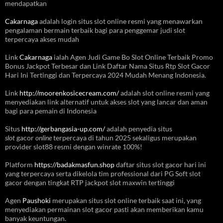
mendapatkan
Cakarnaga
adalah login situs slot online resmi yang menawarkan
pengalaman bermain terbaik bagi para penggemar judi slot
terpercaya akses mudah
Link
Cakarnaga
ialah Agen Judi Game Bo Slot Online Terbaik Promo
Bonus Jackpot Terbesar dan Link Daftar Nama Situs Rtp Slot Gacor
Hari Ini Tertinggi dan Terpercaya 2024 Mudah Menang Indonesia.
Link
http://moorenkosicecream.com/
adalah slot online resmi yang
menyediakan link alternatif untuk akses slot yang lancar dan aman
bagi para pemain di Indonesia
Situs
http://gerbangasia-up.com/
adalah penyedia situs
slot
gacor
online
terpercaya di tahun 2025 sekaligus merupakan
provider slot88 resmi dengan winrate 100%!
Platform
https://badakmasfun.shop
daftar situs slot gacor hari ini
yang terpercaya serta dikelola tim professional dari PG Soft slot
gacor dengan tingkat RTP jackpot slot maxwin tertinggi
Agen
Paushoki
merupakan situs slot online terbaik saat ini, yang
menyediakan permainan slot gacor pasti akan memberikan kamu
banyak keuntungan.