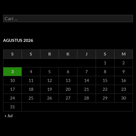
C
a
r
i
u
AGUSTUS 2026
n
t
S
S
R
K
J
S
M
u
k
1
2
:
3
4
5
6
7
8
9
10
11
12
13
14
15
16
17
18
19
20
21
22
23
24
25
26
27
28
29
30
31
« Jul