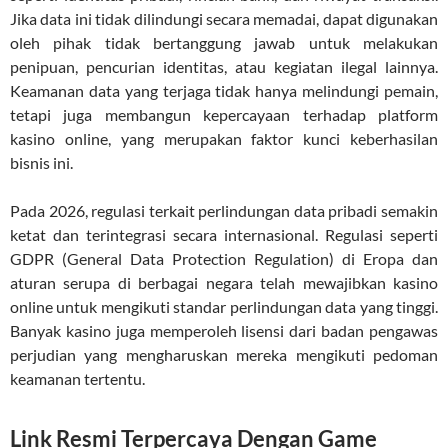
Jika data ini tidak dilindungi secara memadai, dapat digunakan
oleh pihak tidak bertanggung jawab untuk melakukan
penipuan, pencurian identitas, atau kegiatan ilegal lainnya.
Keamanan data yang terjaga tidak hanya melindungi pemain,
tetapi juga membangun kepercayaan terhadap platform
kasino online, yang merupakan faktor kunci keberhasilan
bisnis ini.
Pada 2026, regulasi terkait perlindungan data pribadi semakin
ketat dan terintegrasi secara internasional. Regulasi seperti
GDPR (General Data Protection Regulation) di Eropa dan
aturan serupa di berbagai negara telah mewajibkan kasino
online untuk mengikuti standar perlindungan data yang tinggi.
Banyak kasino juga memperoleh lisensi dari badan pengawas
perjudian yang mengharuskan mereka mengikuti pedoman
keamanan tertentu.
Link Resmi Terpercaya Dengan Game