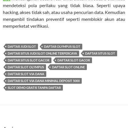
mendeteksi pola perilaku yang tidak biasa. Seperti upaya
hacking, akses tidak sah, atau usaha pencurian data. Kemudian
mengambil tindakan preventif seperti memblokir akun atau
memperketat verifikasi.
DAFTAR JUDI SLOT
DAFTAR OLYMPUS SLOT
DAFTAR SITUS JUDI SLOT ONLINE TERPERCAYA
DAFTAR SITUS SLOT
DAFTAR SITUS SLOT GACOR
DAFTAR SLOT GACOR
DAFTAR SLOT OLYMPUS
DAFTAR SLOT ONLINE
DAFTAR SLOT VIA DANA
DAFTAR SLOT VIA DANA MINIMAL DEPOSIT 5000
SLOT DEMO GRATIS TANPA DAFTAR