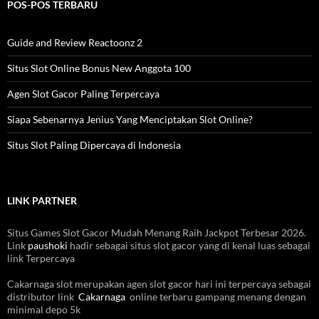
POS-POS TERBARU
Guide and Review Reactoonz 2
Situs Slot Online Bonus New Anggota 100
Agen Slot Gacor Paling Terpercaya
Siapa Sebenarnya Jenius Yang Menciptakan Slot Online?
Situs Slot Paling Dipercaya di Indonesia
LINK PARTNER
Situs Games Slot Gacor Mudah Menang Raih Jackpot Terbesar 2026.
Link
paushoki
hadir sebagai situs slot gacor yang di kenal luas sebagai
link Terpercaya
Cakarnaga slot merupakan agen slot gacor hari ini terpercaya sebagai
distributor link
Cakarnaga
online terbaru gampang menang dengan
minimal depo 5k