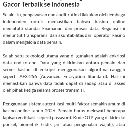
Gacor Terbaik se Indonesia
Selain itu, pengawasan dan audit rutin d ilakukan oleh lembaga
independen untuk memastikan bahwa kasino online
mematuhi standar keamanan dan privasi data. Regulasi ini
menuntut transparansi dan akuntabilitas dari operator kasino
dalam mengelola data pemain.
Salah satu teknologi utama yang di gunakan adalah enkripsi
data end-to-end. Data yang dikirimkan antara pemain dan
server kasino di enkripsi menggunakan algoritma canggih
seperti AES-256 (Advanced Encryption Standard). Hal ini
memastikan bahwa data tidak dapat di sadap atau di akses
oleh pihak ketiga selama proses transmisi.
Penggunaan sistem autentikasi multi-faktor semakin umum di
kasino online tahun 2026. Pemain harus melewati beberapa
lapisan verifikasi, seperti password. Kode OTP yang di kirim ke
ponsel, biometrik (sidik jari atau pengenalan wajah), atau