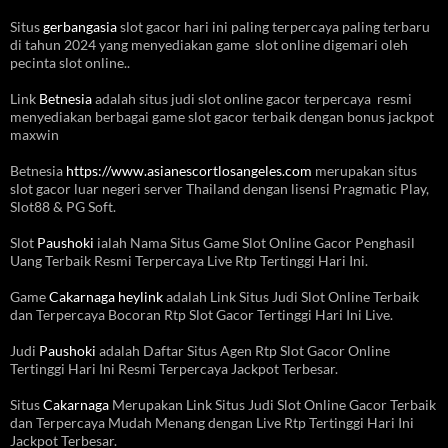
Situs
gerbangasia
slot gacor hari ini paling terpercaya paling terbaru
di tahun 2024 yang menyediakan game slot online digemari oleh
pecinta slot online..
Link
Betnesia
adalah situs judi slot online gacor terpercaya resmi
menyediakan berbagai game slot gacor terbaik dengan bonus jackpot
maxwin
Betnesia
https://www.asianescortlosangeles.com
merupakan situs
slot gacor luar negeri server Thailand dengan lisensi Pragmatic Play,
Slot88 & PG Soft.
Slot
Paushoki
ialah Nama Situs Game Slot Online Gacor Penghasil
Uang Terbaik Resmi Terpercaya Live Rtp Tertinggi Hari Ini.
Game
Cakarnaga heylink
adalah Link Situs Judi Slot Online Terbaik
dan Terpercaya Bocoran Rtp Slot Gacor Tertinggi Hari Ini Live.
Judi
Paushoki
adalah Daftar Situs Agen Rtp Slot Gacor Online
Tertinggi Hari Ini Resmi Terpercaya Jackpot Terbesar.
Situs
Cakarnaga
Merupakan Link Situs Judi Slot Online Gacor Terbaik
dan Terpercaya Mudah Menang dengan Live Rtp Tertinggi Hari Ini
Jackpot Terbesar.