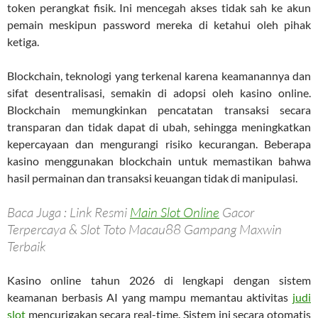
token perangkat fisik. Ini mencegah akses tidak sah ke akun
pemain meskipun password mereka di ketahui oleh pihak
ketiga.
Blockchain, teknologi yang terkenal karena keamanannya dan
sifat desentralisasi, semakin di adopsi oleh kasino online.
Blockchain memungkinkan pencatatan transaksi secara
transparan dan tidak dapat di ubah, sehingga meningkatkan
kepercayaan dan mengurangi risiko kecurangan. Beberapa
kasino menggunakan blockchain untuk memastikan bahwa
hasil permainan dan transaksi keuangan tidak di manipulasi.
Baca Juga : Link Resmi
Main Slot Online
Gacor
Terpercaya & Slot Toto Macau88 Gampang Maxwin
Terbaik
Kasino online tahun 2026 di lengkapi dengan sistem
keamanan berbasis AI yang mampu memantau aktivitas
judi
slot
mencurigakan secara real-time. Sistem ini secara otomatis